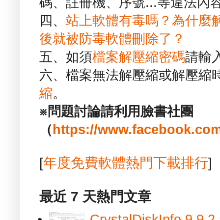
碼、註冊機、序號...等違法內
四、
站上軟體有毒嗎？為什麼
後就被防毒軟體刪除了？
五、如須
檔案解壓縮密碼
請輸
六、檔案無法解壓縮或解壓縮
縮
。
※問題討論請利用臉書社團
（
https://www.facebook.com
[
年度免費軟體熱門下載排行
]
最近 7 天熱門文章
CrystalDiskInfo