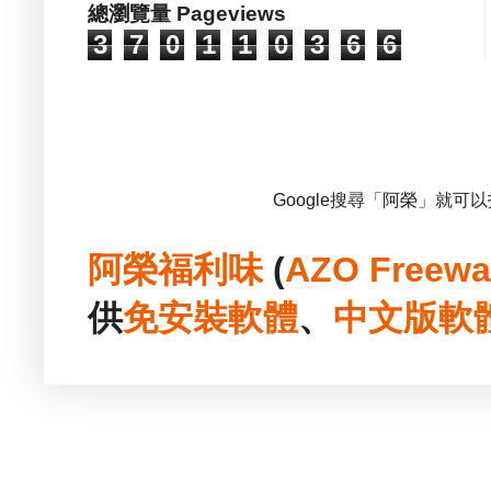
總瀏覽量 Pageviews
3
7
0
1
1
0
3
6
6
Google搜尋「阿榮」就可
阿榮福利味
(
AZO Freewa
供
免安裝
軟體
、
中文版
軟