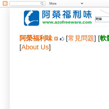
阿榮福利味
[
常見問題
] [
軟
[
About Us
]