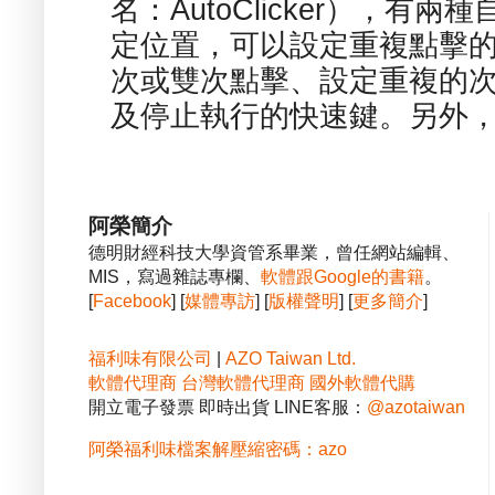
名：AutoClicker），
定位置，可以設定重複點擊的
次或雙次點擊、設定重複的
及停止執行的快速鍵。另外，也
阿榮簡介
德明財經科技大學資管系畢業，曾任網站編輯、
MIS，寫過雜誌專欄、
軟體跟Google的書籍
。
[
Facebook
] [
媒體專訪
] [
版權聲明
] [
更多簡介
]
福利味有限公司
|
AZO Taiwan Ltd.
軟體代理商
台灣軟體代理商
國外軟體代購
開立電子發票 即時出貨 LINE客服：
@azotaiwan
阿榮福利味檔案解壓縮密碼：azo