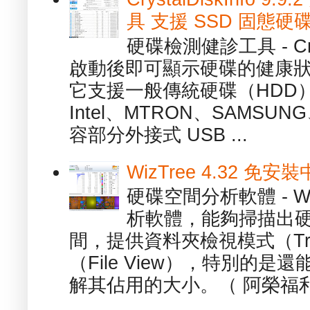
具 支援 SSD 固態硬
硬碟檢測健診工具 - Cry
啟動後即可顯示硬碟的健康
它支援一般傳統硬碟（HDD
Intel、MTRON、SAMSUN
容部分外接式 USB ...
WizTree 4.32 
硬碟空間分析軟體 - W
析軟體，能夠掃描出
間，提供資料夾檢視模式（Tre
（File View），特別的
解其佔用的大小。（ 阿榮福利