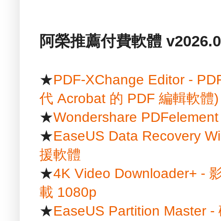
阿榮推薦付費軟體 v2026.01
★
PDF-XChange Editor
代 Acrobat 的 PDF 編輯軟體)
★
Wondershare PDFelem
★
EaseUS Data Recover
援軟體
★
4K Video Downloader+ 
載 1080p
★
EaseUS Partition Mast