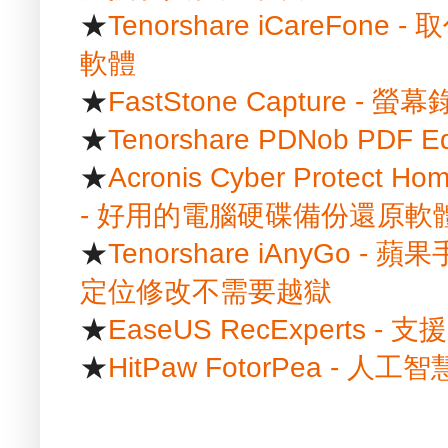
★
Tenorshare iCareFon
軟體
★
FastStone Capture -
★
Tenorshare PDNob PDF
★
Acronis Cyber Protect Hom
- 好用的電腦硬碟備份還原軟
★
Tenorshare iAnyGo
定位修改不需要越獄
★
EaseUS RecExpert
★
HitPaw FotorPea -