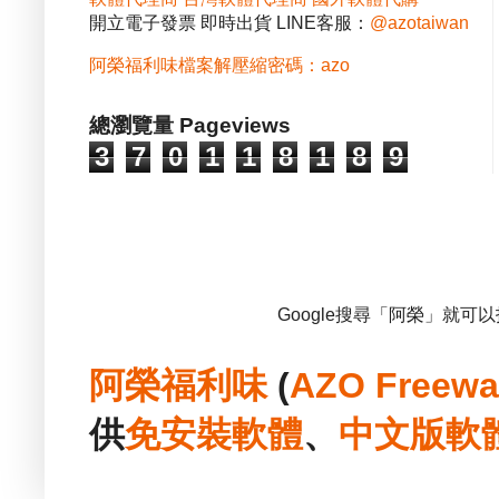
開立電子發票 即時出貨 LINE客服：
@azotaiwan
阿榮福利味檔案解壓縮密碼：azo
總瀏覽量 Pageviews
3
7
0
1
1
8
1
8
9
Google搜尋「阿榮」就可
阿榮福利味
(
AZO Freewa
供
免安裝
軟體
、
中文版
軟