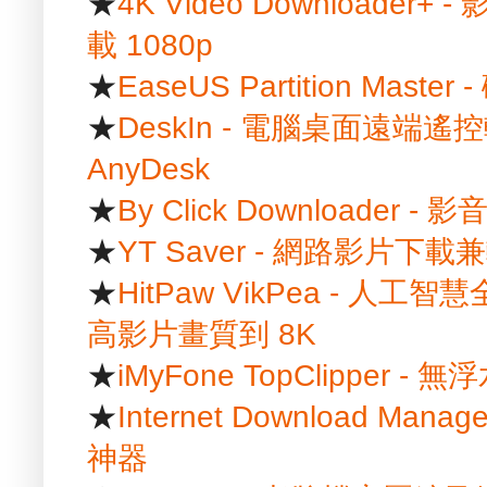
★
4K Video Downloader+ 
載 1080p
★
EaseUS Partition Mast
★
DeskIn - 電腦桌面遠端遙控
AnyDesk
★
By Click Downloader
★
YT Saver - 網路影片
★
HitPaw VikPea - 
高影片畫質到 8K
★
iMyFone TopClipper
★
Internet Download Ma
神器