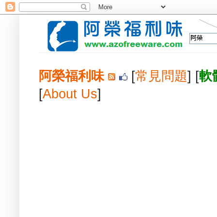
阿榮福利味
[
常見問題
] [
軟
[
About Us
]