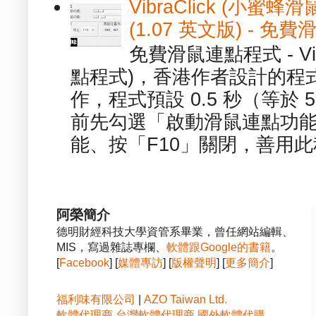
VibraClick (小蜜
(1.07 英文版) - 
免費滑鼠連點程式 - Vib
點程式)，香港作者設計的程
作，程式預設 0.5 秒（等於
前先勾選「啟動滑鼠連點功能
能、按「F10」關閉，善用此程
阿榮簡介
德明財經科技大學資管系畢業，曾任網站編輯、
MIS，寫過雜誌專欄、
軟體跟Google的書籍
。
[
Facebook
] [
媒體專訪
] [
版權聲明
] [
更多簡介
]
福利味有限公司
|
AZO Taiwan Ltd.
軟體代理商
台灣軟體代理商
國外軟體代購