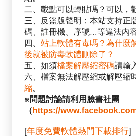
二、載點可以轉貼嗎？可以，
三、反盜版聲明：本站支持正
碼、註冊機、序號...等違法內
四、
站上軟體有毒嗎？為什麼
後就被防毒軟體刪除了？
五、如須
檔案解壓縮密碼
請輸
六、檔案無法解壓縮或解壓縮
縮
。
※問題討論請利用臉書社團
（
https://www.facebook.com
[
年度免費軟體熱門下載排行
]