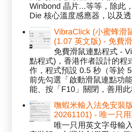
Winbond 晶片...等等，
Die 核心溫度感應器，以及透.
VibraClick (小蜜
(1.07 英文版) - 
免費滑鼠連點程式 - Vib
點程式)，香港作者設計的程
作，程式預設 0.5 秒（等於
前先勾選「啟動滑鼠連點功能
能、按「F10」關閉，善用此程
嘸蝦米輸入法免安裝版 1.
20261101) - 
唯一只用英文字母輸入