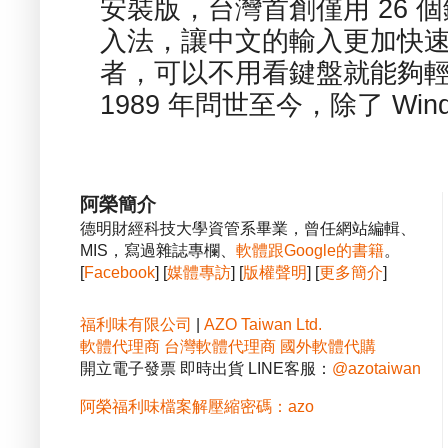
安裝版，台灣首創僅用 26
入法，讓中文的輸入更加快
者，可以不用看鍵盤就能夠
1989 年問世至今，除了 Wind
阿榮簡介
德明財經科技大學資管系畢業，曾任網站編輯、
MIS，寫過雜誌專欄、
軟體跟Google的書籍
。
[
Facebook
] [
媒體專訪
] [
版權聲明
] [
更多簡介
]
福利味有限公司
|
AZO Taiwan Ltd.
軟體代理商
台灣軟體代理商
國外軟體代購
開立電子發票 即時出貨 LINE客服：
@azotaiwan
阿榮福利味檔案解壓縮密碼：azo