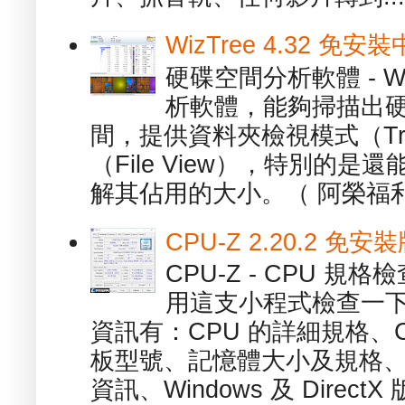
WizTree 4.32 
硬碟空間分析軟體 - W
析軟體，能夠掃描出
間，提供資料夾檢視模式（Tre
（File View），特別的
解其佔用的大小。（ 阿榮福利
CPU-Z 2.20.2 
CPU-Z - CPU 
用這支小程式檢查一下
資訊有：CPU 的詳細規格、C
板型號、記憶體大小及規格、
資訊、Windows 及 DirectX 版