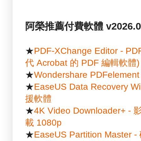
阿榮推薦付費軟體 v2026.01
★
PDF-XChange Editor
代 Acrobat 的 PDF 編輯軟體)
★
Wondershare PDFelem
★
EaseUS Data Recover
援軟體
★
4K Video Downloader+ 
載 1080p
★
EaseUS Partition Mast