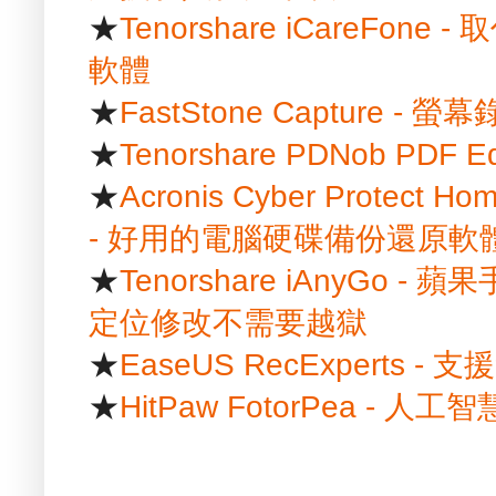
★
Tenorshare iCareFon
軟體
★
FastStone Capture -
★
Tenorshare PDNob PDF
★
Acronis Cyber Protect Hom
- 好用的電腦硬碟備份還原軟
★
Tenorshare iAnyGo
定位修改不需要越獄
★
EaseUS RecExpert
★
HitPaw FotorPea -