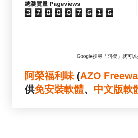
總瀏覽量 Pageviews
3
7
0
0
0
7
6
1
6
Google搜尋「阿榮」就可
阿榮福利味
(
AZO Freewa
供
免安裝
軟體
、
中文版
軟