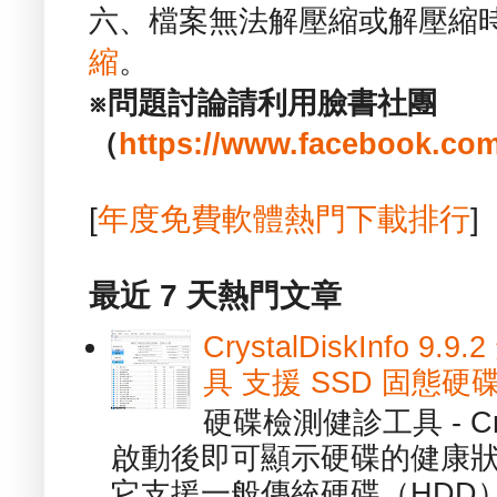
六、檔案無法解壓縮或解壓縮
縮
。
※問題討論請利用臉書社團
（
https://www.facebook.com
[
年度免費軟體熱門下載排行
]
最近 7 天熱門文章
CrystalDiskInfo
具 支援 SSD 固態硬
硬碟檢測健診工具 - Cry
啟動後即可顯示硬碟的健康
它支援一般傳統硬碟（HDD