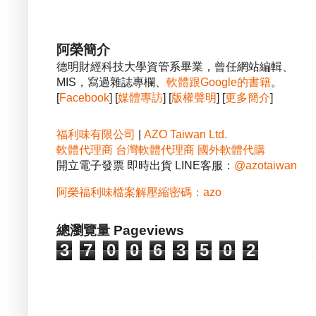
阿榮簡介
德明財經科技大學資管系畢業，曾任網站編輯、
MIS，寫過雜誌專欄、
軟體跟Google的書籍
。
[
Facebook
] [
媒體專訪
] [
版權聲明
] [
更多簡介
]
福利味有限公司
|
AZO Taiwan Ltd.
軟體代理商
台灣軟體代理商
國外軟體代購
開立電子發票 即時出貨 LINE客服：
@azotaiwan
阿榮福利味檔案解壓縮密碼：azo
總瀏覽量 Pageviews
3
7
0
0
6
3
5
0
2