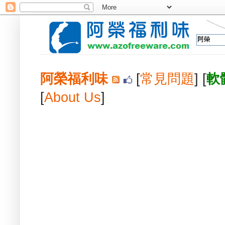
阿榮福利味
[
常見問題
] [
軟
[
About Us
]