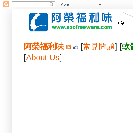
阿榮福利味
[
常見問題
] [
軟
[
About Us
]