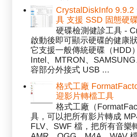
CrystalDiskInfo
具 支援 SSD 固態硬
硬碟檢測健診工具 - Cry
啟動後即可顯示硬碟的健康
它支援一般傳統硬碟（HDD
Intel、MTRON、SAMSUN
容部分外接式 USB ...
格式工廠 FormatFact
迎影片轉檔工具
格式工廠（FormatFa
具，可以把所有影片轉成 MP4
FLV、SWF 檔，把所有音樂
AMR、OGG、M4A、WAV