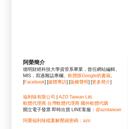
阿榮簡介
德明財經科技大學資管系畢業，曾任網站編輯、
MIS，寫過雜誌專欄、
軟體跟Google的書籍
。
[
Facebook
] [
媒體專訪
] [
版權聲明
] [
更多簡介
]
福利味有限公司
|
AZO Taiwan Ltd.
軟體代理商
台灣軟體代理商
國外軟體代購
開立電子發票 即時出貨 LINE客服：
@azotaiwan
阿榮福利味檔案解壓縮密碼：azo