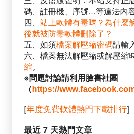
三、反盜版聲明：本站支持正
碼、註冊機、序號...等違法內
四、
站上軟體有毒嗎？為什麼
後就被防毒軟體刪除了？
五、如須
檔案解壓縮密碼
請輸
六、檔案無法解壓縮或解壓縮
縮
。
※問題討論請利用臉書社團
（
https://www.facebook.com
[
年度免費軟體熱門下載排行
]
最近 7 天熱門文章