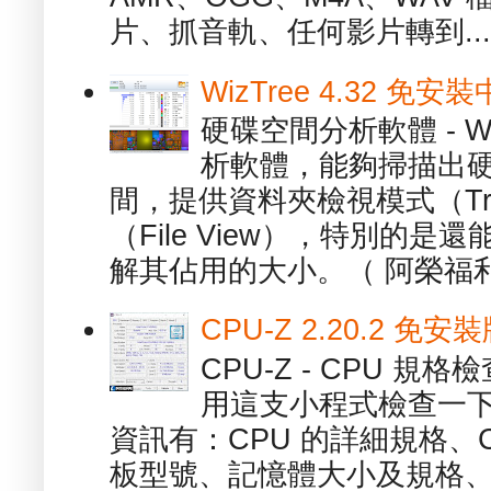
片、抓音軌、任何影片轉到...
WizTree 4.32 
硬碟空間分析軟體 - W
析軟體，能夠掃描出
間，提供資料夾檢視模式（Tre
（File View），特別的
解其佔用的大小。（ 阿榮福利
CPU-Z 2.20.2 
CPU-Z - CPU 
用這支小程式檢查一下
資訊有：CPU 的詳細規格、C
板型號、記憶體大小及規格、