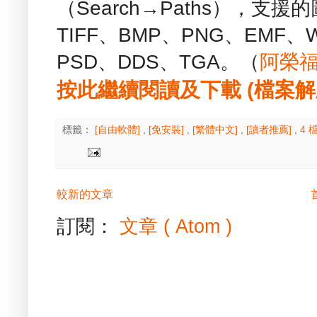
（Search→Paths），支援
TIFF、BMP、PNG、EMF、W
PSD、DDS、TGA。（
阿榮
按此繼續閱讀及下載 (檔案解壓縮
標籤：
[自由軟體]
,
[免安裝]
,
[繁體中文]
,
[讀者推薦]
,
4 
較新的文章
訂閱：
文章 ( Atom )