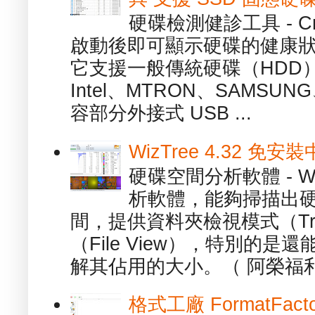
硬碟檢測健診工具 - Cry
啟動後即可顯示硬碟的健康
它支援一般傳統硬碟（HDD
Intel、MTRON、SAMSUN
容部分外接式 USB ...
WizTree 4.32 
硬碟空間分析軟體 - W
析軟體，能夠掃描出
間，提供資料夾檢視模式（Tre
（File View），特別的
解其佔用的大小。（ 阿榮福利
格式工廠 FormatFact