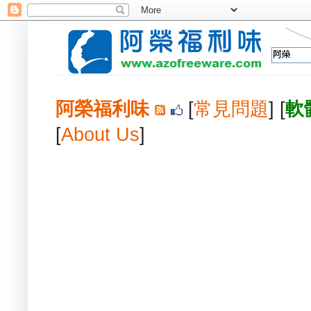
阿榮福利味
[
常見問題
] [
軟
[
About Us
]