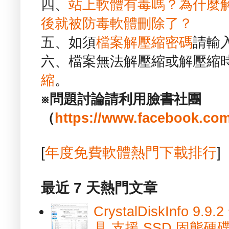
四、
站上軟體有毒嗎？為什麼
後就被防毒軟體刪除了？
五、如須
檔案解壓縮密碼
請輸
六、檔案無法解壓縮或解壓縮
縮
。
※問題討論請利用臉書社團
（
https://www.facebook.com
[
年度免費軟體熱門下載排行
]
最近 7 天熱門文章
CrystalDiskInfo
具 支援 SSD 固態硬