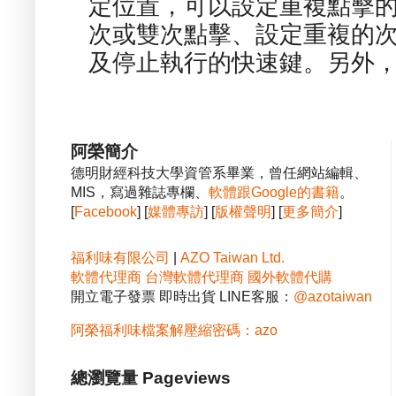
定位置，可以設定重複點擊的
次或雙次點擊、設定重複的
及停止執行的快速鍵。另外，也
阿榮簡介
德明財經科技大學資管系畢業，曾任網站編輯、
MIS，寫過雜誌專欄、
軟體跟Google的書籍
。
[
Facebook
] [
媒體專訪
] [
版權聲明
] [
更多簡介
]
福利味有限公司
|
AZO Taiwan Ltd.
軟體代理商
台灣軟體代理商
國外軟體代購
開立電子發票 即時出貨 LINE客服：
@azotaiwan
阿榮福利味檔案解壓縮密碼：azo
總瀏覽量 Pageviews