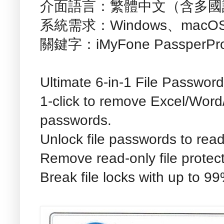
介面語言：繁體中文（含多國
系統需求：Windows、macO
關鍵字：iMyFone PassperPro,
Ultimate 6-in-1 File Passwor
1-click to remove Excel/Wo
passwords.
Unlock file passwords to read, 
Remove read-only file protec
Break file locks with up to 99