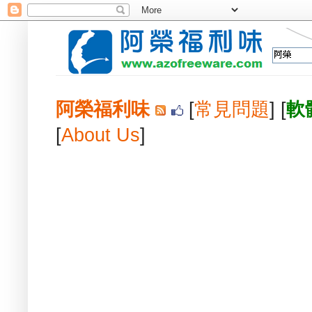
阿榮福利味
[
常見問題
] [
軟
[
About Us
]