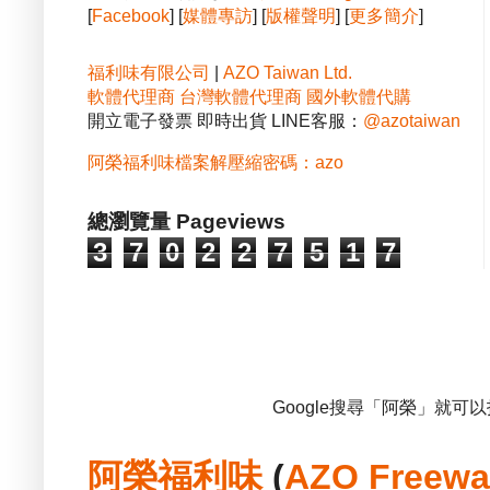
[
Facebook
] [
媒體專訪
] [
版權聲明
] [
更多簡介
]
福利味有限公司
|
AZO Taiwan Ltd.
軟體代理商
台灣軟體代理商
國外軟體代購
開立電子發票 即時出貨 LINE客服：
@azotaiwan
阿榮福利味檔案解壓縮密碼：azo
總瀏覽量 Pageviews
3
7
0
2
2
7
5
1
7
Google搜尋「阿榮」就可
阿榮福利味
(
AZO Freewa