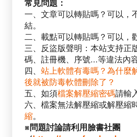
常見問題：
一、文章可以轉貼嗎？可以，
結。
二、載點可以轉貼嗎？可以，
三、反盜版聲明：本站支持正
碼、註冊機、序號...等違法內
四、
站上軟體有毒嗎？為什麼
後就被防毒軟體刪除了？
五、如須
檔案解壓縮密碼
請輸
六、檔案無法解壓縮或解壓縮
縮
。
※問題討論請利用臉書社團