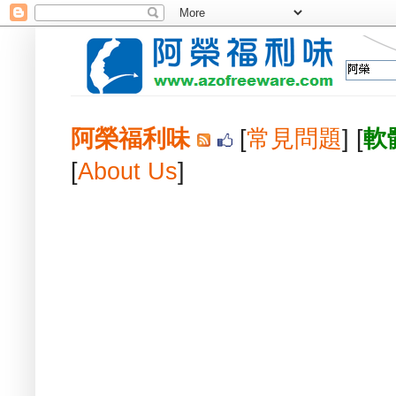
阿榮福利味
[
常見問題
] [
軟
[
About Us
]