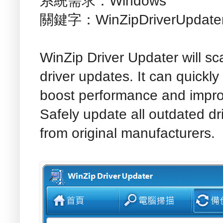
系統需求：Windows
關鍵字：WinZipDriverUpdate
WinZip Driver Updater will s
driver updates. It can quickly
boost performance and improve
Safely update all outdated dri
from original manufacturers.