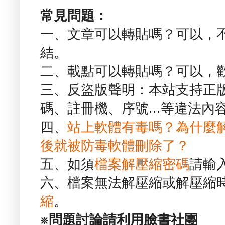
常見問題：
一、文章可以轉貼嗎？可以，
結。
二、載點可以轉貼嗎？可以，
三、反盜版聲明：本站支持正
碼、註冊機、序號...等違法內
四、
站上軟體有毒嗎？為什麼
後就被防毒軟體刪除了？
五、如須
檔案解壓縮密碼
請輸
六、檔案無法解壓縮或解壓縮
縮
。
※問題討論請利用臉書社團