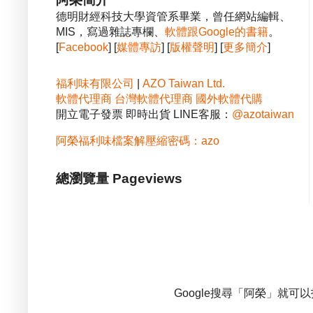
德明財經科技大學資管系畢業，曾任網站編輯、
MIS，寫過雜誌專欄、
軟體跟Google的書籍
。
[
Facebook
] [
媒體專訪
] [
版權聲明
] [
更多簡介
]
福利味有限公司
|
AZO Taiwan Ltd.
軟體代理商
台灣軟體代理商
國外軟體代購
開立電子發票 即時出貨 LINE客服：
@azotaiwan
阿榮福利味檔案解壓縮密碼：azo
總瀏覽量 Pageviews
Google搜尋「阿榮」就可