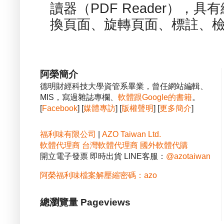
讀器（PDF Reader），
換頁面、旋轉頁面、標註、檢
阿榮簡介
德明財經科技大學資管系畢業，曾任網站編輯、
MIS，寫過雜誌專欄、
軟體跟Google的書籍
。
[
Facebook
] [
媒體專訪
] [
版權聲明
] [
更多簡介
]
福利味有限公司
|
AZO Taiwan Ltd.
軟體代理商
台灣軟體代理商
國外軟體代購
開立電子發票 即時出貨 LINE客服：
@azotaiwan
阿榮福利味檔案解壓縮密碼：azo
總瀏覽量 Pageviews