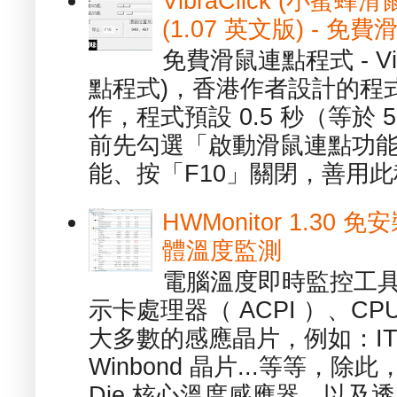
VibraClick (小蜜
(1.07 英文版) - 
免費滑鼠連點程式 - Vib
點程式)，香港作者設計的程
作，程式預設 0.5 秒（等於
前先勾選「啟動滑鼠連點功能
能、按「F10」關閉，善用此程
HWMonitor 1.30 
體溫度監測
電腦溫度即時監控工具 -
示卡處理器（ ACPI ）、
大多數的感應晶片，例如：ITE
Winbond 晶片...等等，
Die 核心溫度感應器，以及透.