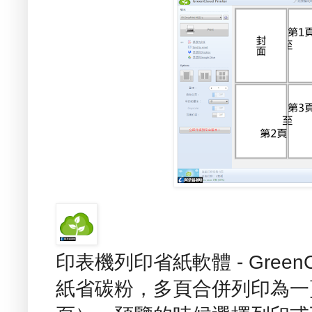
印表機列印省紙軟體 - GreenCl
紙省碳粉，多頁合併列印為一