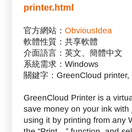
printer.html
官方網站：
ObviousIdea
軟體性質：共享軟體
介面語言：英文、簡體中文
系統需求：Windows
關鍵字：GreenCloud printer, G
GreenCloud Printer is a virt
save money on your ink with j
using it by printing from any
the “Print…” function, and se