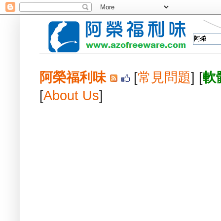
阿榮福利味
[
常見問題
] [
軟
[
About Us
]