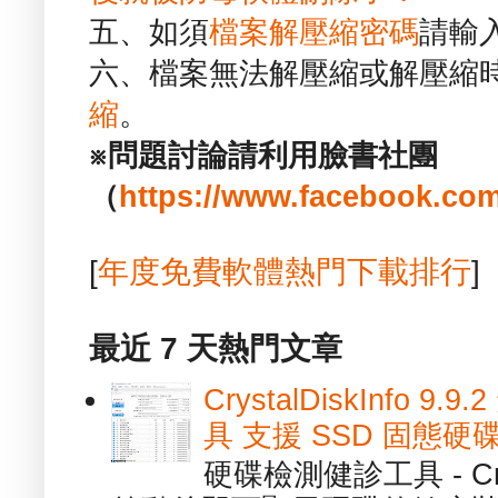
五、如須
檔案解壓縮密碼
請輸
六、檔案無法解壓縮或解壓縮
縮
。
※問題討論請利用臉書社團
（
https://www.facebook.com
[
年度免費軟體熱門下載排行
]
最近 7 天熱門文章
CrystalDiskInfo
具 支援 SSD 固態硬
硬碟檢測健診工具 - Cry