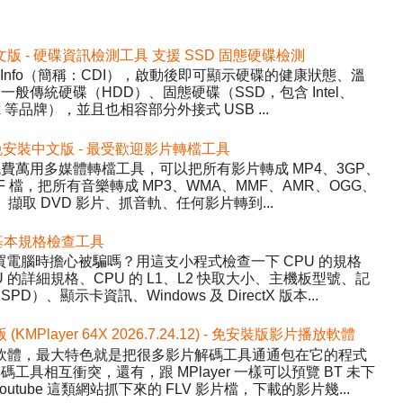
2 免安裝中文版 - 硬碟資訊檢測工具 支援 SSD 固態硬碟檢測
DiskInfo（簡稱：CDI），啟動後即可顯示硬碟的健康狀態、溫
般傳統硬碟（HDD）、固態硬碟（SSD，包含 Intel、
inx 等品牌），並且也相容部分外接式 USB ...
5.22 免安裝中文版 - 最受歡迎影片轉檔工具
y）- 免費萬用多媒體轉檔工具，可以把所有影片轉成 MP4、3GP、
WF 檔，把所有音樂轉成 MP3、WMA、MMF、AMR、OGG、
、擷取 DVD 影片、抓音軌、任何影片轉到...
 硬體基本規格檢查工具
程式，買電腦時擔心被騙嗎？用這支小程式檢查一下 CPU 的規格
的詳細規格、CPU 的 L1、L2 快取大小、主機板型號、記
、顯示卡資訊、Windows 及 DirectX 版本...
版 (KMPlayer 64X 2026.7.24.12) - 免安裝版影片播放軟體
影片播放軟體，最大特色就是把很多影片解碼工具通通包在它的程式
具相互衝突，還有，跟 MPlayer 一樣可以預覽 BT 未下
tube 這類網站抓下來的 FLV 影片檔，下載的影片幾...