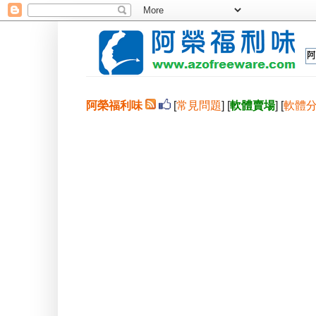
阿榮福利味
[
常見問題
] [
軟體賣場
] [
軟體