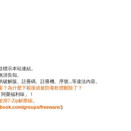
並標示本站連結。
無須告知。
破解版、註冊碼、註冊機、序號...等違法內容。
案？為什麼下載後就被防毒軟體刪除了？
「阿榮福利味」！
使用7-Zip解壓縮
。
ebook.com/groups/freeware/
）