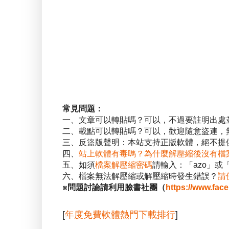
常見問題：
一、文章可以轉貼嗎？可以，不過要註明出處
二、載點可以轉貼嗎？可以，歡迎隨意盜連，
三、反盜版聲明：本站支持正版軟體，絕不提供
四、
站上軟體有毒嗎？為什麼解壓縮後沒有檔
五、如須
檔案解壓縮密碼
請輸入：「azo」或
六、檔案無法解壓縮或解壓縮時發生錯誤？
請
※問題討論請利用臉書社團（
https://www.fac
[
年度免費軟體熱門下載排行
]