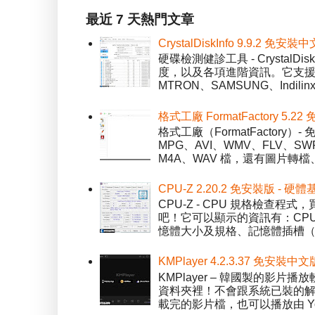
最近 7 天熱門文章
CrystalDiskInfo 9.9.
硬碟檢測健診工具 - Crystal
度，以及各項進階資訊。它支援一
MTRON、SAMSUNG、Indil
格式工廠 FormatFactory 
格式工廠（FormatFactor
MPG、AVI、WMV、FLV、S
M4A、WAV 檔，還有圖片轉檔
CPU-Z 2.20.2 免安裝版 -
CPU-Z - CPU 規格檢查
吧！它可以顯示的資訊有：CPU 
憶體大小及規格、記憶體插槽（SPD）
KMPlayer 4.2.3.37 免安裝中文
KMPlayer – 韓國製的
資料夾裡！不會跟系統已裝的解碼工
載完的影片檔，也可以播放由 You