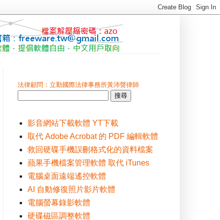
法律顧問：立勤國際法律事務所黃沛聲律師
影音網站下載軟體 YT下載
取代 Adobe Acrobat 的 PDF 編輯軟體
救回硬碟手機誤刪格式化的資料檔案
蘋果手機檔案管理軟體 取代 iTunes
電腦桌面遠端遙控軟體
AI 自動修復照片影片軟體
電腦螢幕錄影軟體
硬碟磁區調整軟體