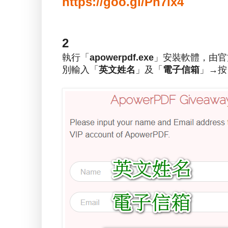
https://goo.gl/Pn7ix4
2
執行「
apowerpdf.exe
」安裝軟體，由官
別輸入「
英文姓名
」及「
電子信箱
」→按