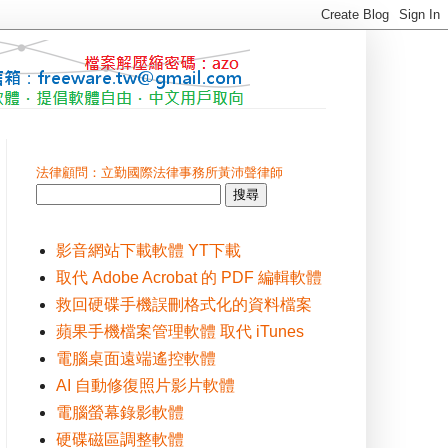
法律顧問：立勤國際法律事務所黃沛聲律師
影音網站下載軟體 YT下載
取代 Adobe Acrobat 的 PDF 編輯軟體
救回硬碟手機誤刪格式化的資料檔案
蘋果手機檔案管理軟體 取代 iTunes
電腦桌面遠端遙控軟體
AI 自動修復照片影片軟體
電腦螢幕錄影軟體
硬碟磁區調整軟體