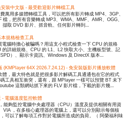
5.22 免安裝中文版 - 最受歡迎影片轉檔工具
y）- 免費萬用多媒體轉檔工具，可以把所有影片轉成 MP4、3GP、
WF 檔，把所有音樂轉成 MP3、WMA、MMF、AMR、OGG、
、擷取 DVD 影片、抓音軌、任何影片轉到...
 硬體基本規格檢查工具
程式，買電腦時擔心被騙嗎？用這支小程式檢查一下 CPU 的規格
的詳細規格、CPU 的 L1、L2 快取大小、主機板型號、記
、顯示卡資訊、Windows 及 DirectX 版本...
版 (KMPlayer 64X 2026.7.24.12) - 免安裝版影片播放軟體
影片播放軟體，最大特色就是把很多影片解碼工具通通包在它的程式
具相互衝突，還有，跟 MPlayer 一樣可以預覽 BT 未下
tube 這類網站抓下來的 FLV 影片檔，下載的影片幾...
中文版 - 電腦溫度監控軟體
Temp，能夠監控電腦中央處理器（CPU）溫度及提供相關有用資
AMD、VIA ，在多核心處理器的電腦上，還可以分別顯示每個核
，可以了解每項工作對於電腦所造成的負荷。（ 阿榮福利味