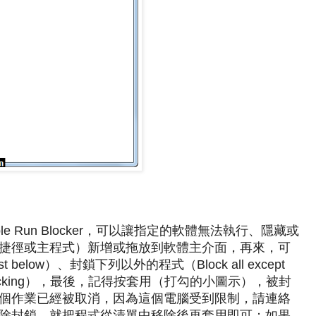
e Run Blocker，可以讓指定的軟體無法執行、隱藏或
捷徑或主程式）新增或拖放到軟體主介面，再來，可
st below）、封鎖下列以外的程式（Block all except
ble blocking），最後，記得按套用（打勾的小圖示），被封
個作業已經被取消，因為這個電腦受到限制，請連絡
除封鎖，就把程式從清單中移除後再套用即可；如果