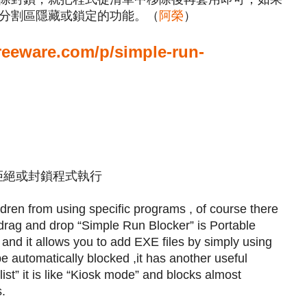
分割區隱藏或鎖定的功能。（
阿榮
）
reeware.com/p/simple-run-
le, 拒絕或封鎖程式執行
ldren from using specific programs , of course there
 drag and drop “Simple Run Blocker” is Portable
 and it allows you to add EXE files by simply using
e automatically blocked ,it has another useful
 list” it is like “Kiosk mode” and blocks almost
s.