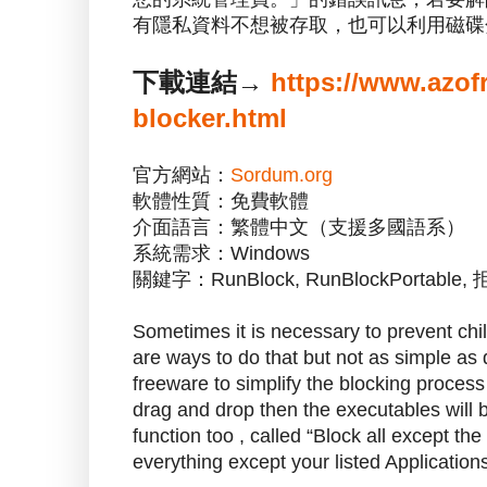
有隱私資料不想被存取，也可以利用磁碟
下載連結→
https://www.azof
blocker.html
官方網站：
Sordum.org
軟體性質：免費軟體
介面語言：繁體中文（支援多國語系）
系統需求：Windows
關鍵字：RunBlock, RunBlockPortab
Sometimes it is necessary to prevent chi
are ways to do that but not as simple as
freeware to simplify the blocking process
drag and drop then the executables will b
function too , called “Block all except the
everything except your listed Application