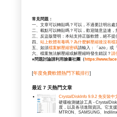
常見問題：
一、文章可以轉貼嗎？可以，不過要註明出處
二、載點可以轉貼嗎？可以，歡迎隨意盜連，
三、反盜版聲明：本站支持正版軟體，絕不提供
四、
站上軟體有毒嗎？為什麼解壓縮後沒有檔
五、如須
檔案解壓縮密碼
請輸入：「azo」或
六、檔案無法解壓縮或解壓縮時發生錯誤？
請
※問題討論請利用臉書社團（
https://www.fac
[
年度免費軟體熱門下載排行
]
最近 7 天熱門文章
CrystalDiskInfo 9.9.
硬碟檢測健診工具 - Crystal
度，以及各項進階資訊。它支援一
MTRON、SAMSUNG、Indil