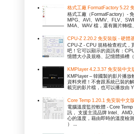
格式工廠 FormatFactory 
格式工廠（FormatFactor
MPG、AVI、WMV、FLV、S
M4A、WAV 檔，還有圖片轉檔
CPU-Z 2.20.2 免安裝版 -
CPU-Z - CPU 規格檢查
吧！它可以顯示的資訊有：CPU 
憶體大小及規格、記憶體插槽（SPD）
KMPlayer 4.2.3.37 免安裝中文
KMPlayer – 韓國製的
資料夾裡！不會跟系統已裝的解碼工
載完的影片檔，也可以播放由 You
Core Temp 1.20.1 免安裝
電腦溫度監控軟體 - Core 
訊， 支援主流品牌 Intel、
心的溫度，藉由即時的溫度檢測
） ...