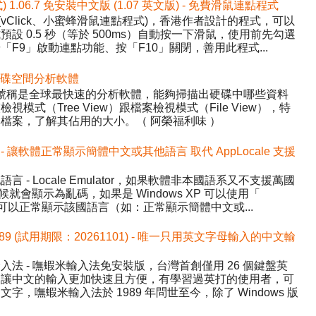
式) 1.06.7 免安裝中文版 (1.07 英文版) - 免費滑鼠連點程式
ick (vClick、小蜜蜂滑鼠連點程式)，香港作者設計的程式，可以
設 0.5 秒（等於 500ms）自動按一下滑鼠，使用前先勾選
F9」啟動連點功能、按「F10」關閉，善用此程式...
 - 硬碟空間分析軟體
ree，號稱是全球最快速的分析軟體，能夠掃描出硬碟中哪些資料
式（Tree View）跟檔案檢視模式（File View），特
檔案，了解其佔用的大小。（ 阿榮福利味 ）
.1 中文版 - 讓軟體正常顯示簡體中文或其他語言 取代 AppLocale 支援
- Locale Emulator，如果軟體非本國語系又不支援萬國
候就會顯示為亂碼，如果是 Windows XP 可以使用「
讓程式可以正常顯示該國語言（如：正常顯示簡體中文或...
589 (試用期限：20261101) - 唯一只用英文字母輸入的中文輸
法 - 嘸蝦米輸入法免安裝版，台灣首創僅用 26 個鍵盤英
，讓中文的輸入更加快速且方便，有學習過英打的使用者，可
，嘸蝦米輸入法於 1989 年問世至今，除了 Windows 版