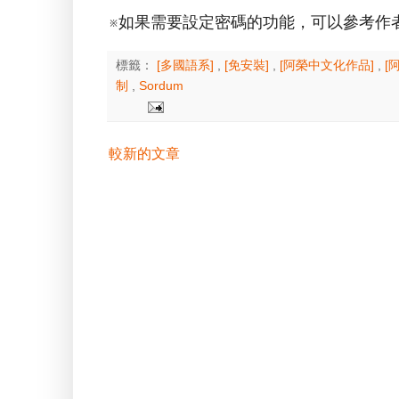
※如果需要設定密碼的功能，可以參考作
標籤：
[多國語系]
,
[免安裝]
,
[阿榮中文化作品]
,
[
制
,
Sordum
較新的文章