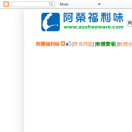
阿榮福利味
[
常見問題
] [
軟體賣場
] [
軟體