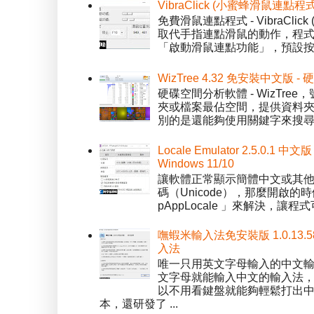
VibraClick (小蜜蜂滑鼠連點程
免費滑鼠連點程式 - VibraCl
取代手指連點滑鼠的動作，程式預
「啟動滑鼠連點功能」，預設按「
WizTree 4.32 免安裝中文版
硬碟空間分析軟體 - WizT
夾或檔案最佔空間，提供資料夾檢視模
別的是還能夠使用關鍵字來搜尋
Locale Emulator 2.5.0
Windows 11/10
讓軟體正常顯示簡體中文或其他語言 
碼（Unicode），那麼開啟的時
pAppLocale 」來解決，
嘸蝦米輸入法免安裝版 1.0.13.
入法
唯一只用英文字母輸入的中文輸入
文字母就能輸入中文的輸入法
以不用看鍵盤就能夠輕鬆打出中文字
本，還研發了 ...