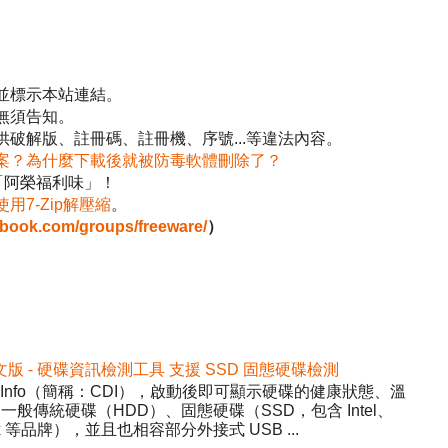
並標示本站連結。
無須告知。
破解版、註冊碼、註冊機、序號...等違法內容。
案？為什麼下載後就被防毒軟體刪除了？
「阿榮福利味」！
使用7-Zip解壓縮
。
ebook.com/groups/freeware/
）
2 免安裝中文版 - 硬碟資訊檢測工具 支援 SSD 固態硬碟檢測
DiskInfo（簡稱：CDI），啟動後即可顯示硬碟的健康狀態、溫
般傳統硬碟（HDD）、固態硬碟（SSD，包含 Intel、
inx 等品牌），並且也相容部分外接式 USB ...