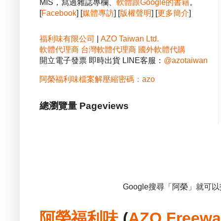
MIS，寫過雜誌專欄、
軟體跟Google的書籍
。
[
Facebook
] [
媒體專訪
] [
版權聲明
] [
更多簡介
]
福利味有限公司
|
AZO Taiwan Ltd.
軟體代理商
台灣軟體代理商
國外軟體代購
開立電子發票 即時出貨 LINE客服：
@azotaiwan
阿榮福利味檔案解壓縮密碼：azo
總瀏覽量 Pageviews
Google搜尋「阿榮」就可
阿榮福利味
(
AZO Freewa