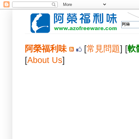
阿榮福利味
[
常見問題
] [
軟
[
About Us
]