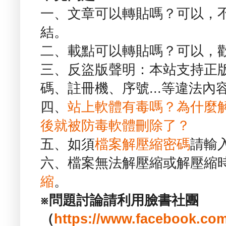
一、文章可以轉貼嗎？可以，
結。
二、載點可以轉貼嗎？可以，
三、反盜版聲明：本站支持正
碼、註冊機、序號...等違法內
四、
站上軟體有毒嗎？為什麼
後就被防毒軟體刪除了？
五、如須
檔案解壓縮密碼
請輸
六、檔案無法解壓縮或解壓縮
縮
。
※問題討論請利用臉書社團
（
https://www.facebook.com