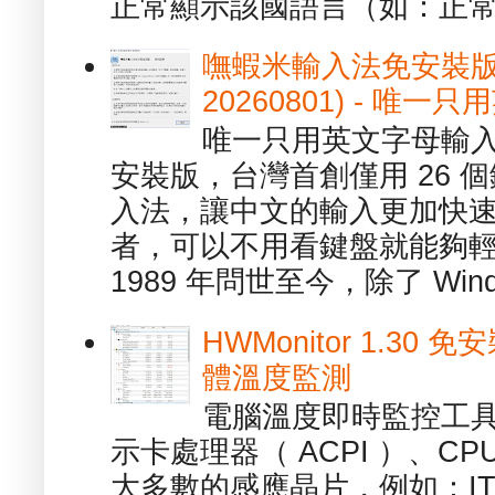
正常顯示該國語言（如：正常顯
嘸蝦米輸入法免安裝版 1.
20260801) - 
唯一只用英文字母輸入
安裝版，台灣首創僅用 26
入法，讓中文的輸入更加快
者，可以不用看鍵盤就能夠
1989 年問世至今，除了 Wind
HWMonitor 1.30 
體溫度監測
電腦溫度即時監控工具 -
示卡處理器（ ACPI ）、
大多數的感應晶片，例如：ITE