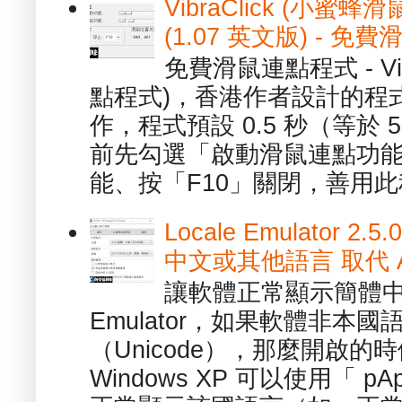
VibraClick (小蜜
(1.07 英文版) - 
免費滑鼠連點程式 - Vib
點程式)，香港作者設計的程
作，程式預設 0.5 秒（等於
前先勾選「啟動滑鼠連點功能
能、按「F10」關閉，善用此程
Locale Emulator
中文或其他語言 取代 AppL
讓軟體正常顯示簡體中文或
Emulator，如果軟體非本
（Unicode），那麼開啟
Windows XP 可以使用「 p