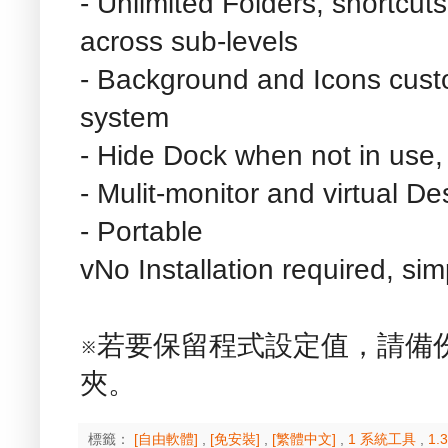
- Unlimited Folders, shortcu
across sub-levels
- Background and Icons cust
system
- Hide Dock when not in use, 
- Mulit-monitor and virtual D
- Portable
vNo Installation required, si
※若要保留程式設定值，請備份「Sy
夾。
標籤：
[自由軟體]
,
[免安裝]
,
[繁體中文]
,
1 系統工具
,
1