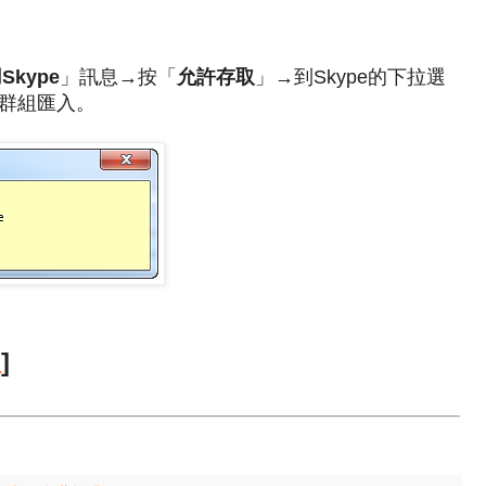
Skype
」訊息→按「
允許存取
」→到Skype的下拉選
群組匯入。
版
]