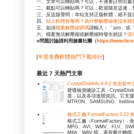
一、文章可以轉貼嗎？可以，不過要註明出處
二、載點可以轉貼嗎？可以，歡迎隨意盜連，
三、反盜版聲明：本站支持正版軟體，絕不提供
四、
站上軟體有毒嗎？為什麼解壓縮後沒有檔
五、如須
檔案解壓縮密碼
請輸入：「azo」或
六、檔案無法解壓縮或解壓縮時發生錯誤？
請
※問題討論請利用臉書社團（
https://www.fac
[
年度免費軟體熱門下載排行
]
最近 7 天熱門文章
CrystalDiskInfo 9.9.
硬碟檢測健診工具 - Crystal
度，以及各項進階資訊。它支援一
MTRON、SAMSUNG、Indil
格式工廠 FormatFactory 
格式工廠（FormatFactor
MPG、AVI、WMV、FLV、S
M4A、WAV 檔，還有圖片轉檔