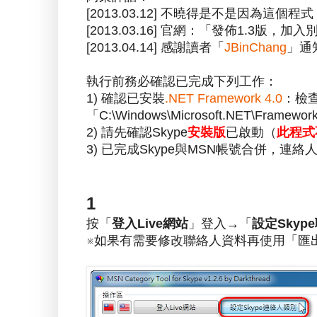
[2013.03.12] 不曉得是不是因為這
[2013.03.16] 官網：「發佈1.3
[2013.04.14] 感謝讀者「
JBinChang
」通
執行前務必確認已完成下列工作：
1) 確認已安裝
.NET Framework 4.0
：檢
「C:\Windows\Microsoft.NET\Frame
2) 請先確認Skype
安裝版
已啟動（
此程式
3) 已完成Skype與MSN帳號合併，連絡人
1
按「
登入Live網站
」登入→「
設定Skyp
※如果有需要修改聯絡人資料再使用「匯出