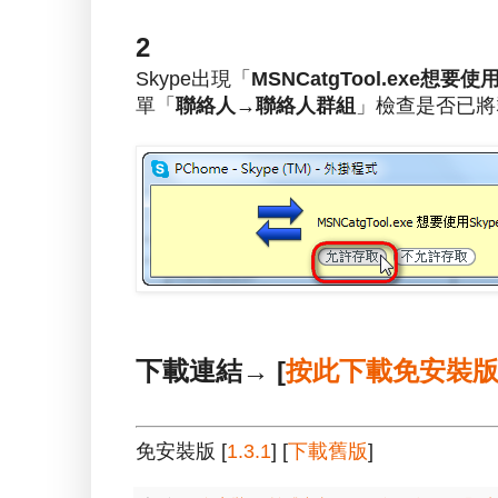
2
Skype出現「
MSNCatgTool.exe想要使用
單「
聯絡人→聯絡人群組
」檢查是否已將
下載連結→ [
按此下載免安裝
免安裝版 [
1.3.1
] [
下載舊版
]