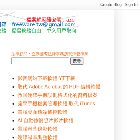
法律顧問：立勤國際法律事務所黃沛聲律師
影音網站下載軟體 YT下載
取代 Adobe Acrobat 的 PDF 編輯軟體
救回硬碟手機誤刪格式化的資料檔案
蘋果手機檔案管理軟體 取代 iTunes
電腦桌面遠端遙控軟體
AI 自動修復照片影片軟體
電腦螢幕錄影軟體
硬碟磁區調整軟體