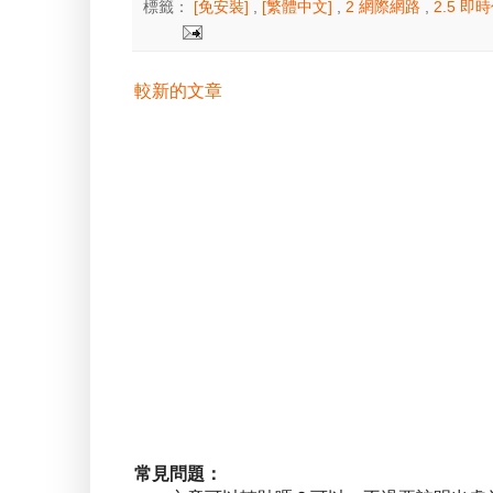
標籤：
[免安裝]
,
[繁體中文]
,
2 網際網路
,
2.5 即
較新的文章
常見問題：