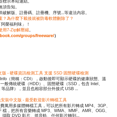
並標示本站連結。
無須告知。
破解版、註冊碼、註冊機、序號...等違法內容。
案？為什麼下載後就被防毒軟體刪除了？
「阿榮福利味」！
使用7-Zip解壓縮
。
ebook.com/groups/freeware/
）
2 免安裝中文版 - 硬碟資訊檢測工具 支援 SSD 固態硬碟檢測
DiskInfo（簡稱：CDI），啟動後即可顯示硬碟的健康狀態、溫
般傳統硬碟（HDD）、固態硬碟（SSD，包含 Intel、
inx 等品牌），並且也相容部分外接式 USB ...
5.22 免安裝中文版 - 最受歡迎影片轉檔工具
y）- 免費萬用多媒體轉檔工具，可以把所有影片轉成 MP4、3GP、
WF 檔，把所有音樂轉成 MP3、WMA、MMF、AMR、OGG、
、擷取 DVD 影片、抓音軌、任何影片轉到...