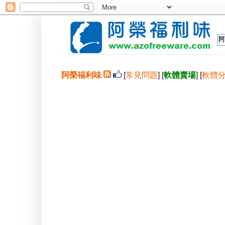
阿榮福利味
[
常見問題
] [
軟體賣場
] [
軟體