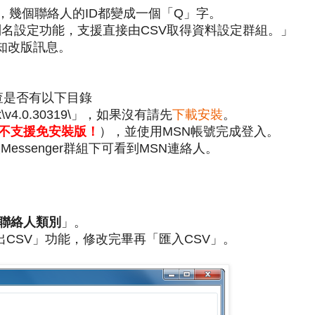
個程式，幾個聯絡人的ID都變成一個「Q」字。
版，加入別名設定功能，支援直接由CSV取得資料設定群組。」
知改版訊息。
查是否有以下目錄
work\v4.0.30319\」，如果沒有請先
下載安裝
。
不支援免安裝版！
），並使用MSN帳號完成登入。
Messenger群組下可看到MSN連絡人。
e聯絡人類別
」。
CSV」功能，修改完畢再「匯入CSV」。