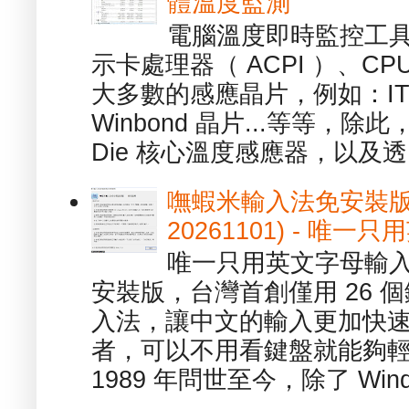
體溫度監測
電腦溫度即時監控工具 -
示卡處理器（ ACPI ）、
大多數的感應晶片，例如：ITE
Winbond 晶片...等等，
Die 核心溫度感應器，以及透.
嘸蝦米輸入法免安裝版 1.
20261101) - 
唯一只用英文字母輸入
安裝版，台灣首創僅用 26
入法，讓中文的輸入更加快
者，可以不用看鍵盤就能夠
1989 年問世至今，除了 Wind