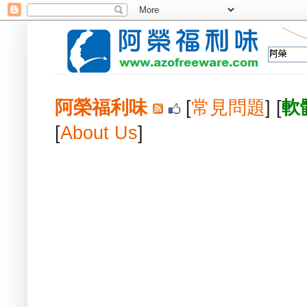
阿榮福利味
[
常見問題
] [
軟
[
About Us
]