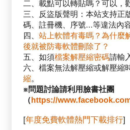
二、載點可以轉貼嗎？可以，
三、反盜版聲明：本站支持正
碼、註冊機、序號...等違法內
四、
站上軟體有毒嗎？為什麼
後就被防毒軟體刪除了？
五、如須
檔案解壓縮密碼
請輸
六、檔案無法解壓縮或解壓縮
縮
。
※問題討論請利用臉書社團
（
https://www.facebook.com
[
年度免費軟體熱門下載排行
]