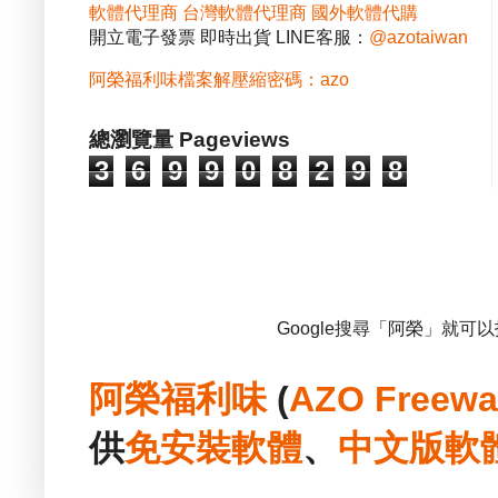
軟體代理商
台灣軟體代理商
國外軟體代購
開立電子發票 即時出貨 LINE客服：
@azotaiwan
阿榮福利味檔案解壓縮密碼：azo
總瀏覽量 Pageviews
3
6
9
9
0
8
2
9
8
Google搜尋「阿榮」就可
阿榮福利味
(
AZO Freewa
供
免安裝
軟體
、
中文版
軟