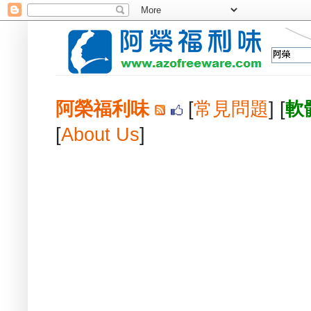
阿榮福利味
[
常見問題
] [
軟
[
About Us
]