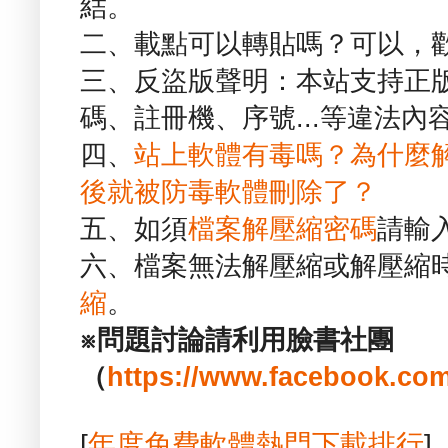
結。
二、載點可以轉貼嗎？可以，
三、反盜版聲明：本站支持正
碼、註冊機、序號...等違法內
四、
站上軟體有毒嗎？為什麼
後就被防毒軟體刪除了？
五、如須
檔案解壓縮密碼
請輸
六、檔案無法解壓縮或解壓縮
縮
。
※問題討論請利用臉書社團
（
https://www.facebook.com
[
年度免費軟體熱門下載排行
]