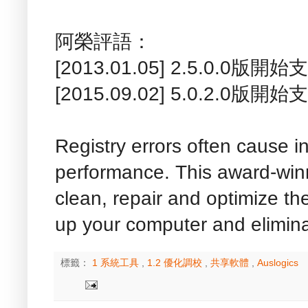
阿榮評語：
[2013.01.05] 2.5.0.0版開
[2015.09.02] 5.0.2.0版開
Registry errors often cause i
performance. This award-winni
clean, repair and optimize t
up your computer and elimina
標籤：
1 系統工具
,
1.2 優化調校
,
共享軟體
,
Auslogics