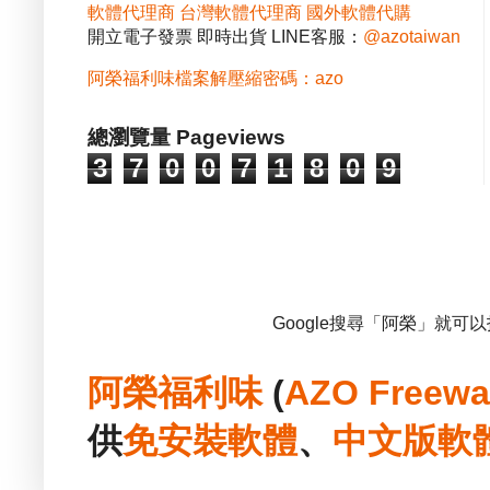
軟體代理商
台灣軟體代理商
國外軟體代購
開立電子發票 即時出貨 LINE客服：
@azotaiwan
阿榮福利味檔案解壓縮密碼：azo
總瀏覽量 Pageviews
3
7
0
0
7
1
8
0
9
Google搜尋「阿榮」就可
阿榮福利味
(
AZO Freewa
供
免安裝
軟體
、
中文版
軟