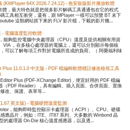
版 (KMPlayer 64X 2026.7.24.12) - 免安裝版影片播放軟體
影片播放軟體，最大特色就是把很多影片解碼工具通通包在它的程式
具相互衝突，還有，跟 MPlayer 一樣可以預覽 BT 未下
tube 這類網站抓下來的 FLV 影片檔，下載的影片幾...
中文版 - 電腦溫度監控軟體
Temp，能夠監控電腦中央處理器（CPU）溫度及提供相關有用資
AMD、VIA ，在多核心處理器的電腦上，還可以分別顯示每個核
，可以了解每項工作對於電腦所造成的負荷。（ 阿榮福利味
tor Plus 11.0.1.0 中文版 - PDF 檔編輯軟體標註修改檢視工具
)
Editor Plus (PDF-XChange Editor)，便宜好用的 PDF 檔編
器（PDF Reader），具有編輯、插入頁面、合併頁面、置換
改、保護、表單等...
 (1.67 英文版) - 電腦硬體溫度監測
nitor，能夠即時監控顯示卡處理器（ ACPI ）、CPU、硬碟
晶片，例如：ITE、IT87 系列、大多數的 Winbond 晶
的處理器 On-Die 核心溫度感應器，以及透...