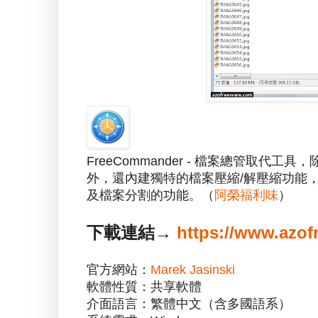
FreeCommander - 檔案總管取代工具
外，還內建獨特的檔案壓縮/解壓縮功能，能夠
及檔案分割的功能。（
阿榮福利味
）
下載連結→
https://www.azo
官方網站：
Marek Jasinski
軟體性質：共享軟體
介面語言：繁體中文（含多國語系）