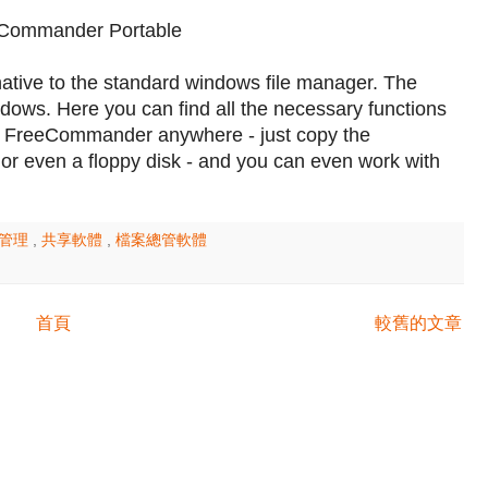
ommander Portable
tive to the standard windows file manager. The
dows. Here you can find all the necessary functions
e FreeCommander anywhere - just copy the
 or even a floppy disk - and you can even work with
案管理
,
共享軟體
,
檔案總管軟體
首頁
較舊的文章