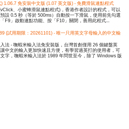
式) 1.06.7 免安裝中文版 (1.07 英文版) - 免費滑鼠連點程式
ick (vClick、小蜜蜂滑鼠連點程式)，香港作者設計的程式，可以
設 0.5 秒（等於 500ms）自動按一下滑鼠，使用前先勾選
F9」啟動連點功能、按「F10」關閉，善用此程式...
589 (試用期限：20261101) - 唯一只用英文字母輸入的中文輸
法 - 嘸蝦米輸入法免安裝版，台灣首創僅用 26 個鍵盤英
，讓中文的輸入更加快速且方便，有學習過英打的使用者，可
，嘸蝦米輸入法於 1989 年問世至今，除了 Windows 版