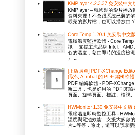
KMPlayer 4.2.3.37 免安裝中文
KMPlayer – 韓國製的
資料夾裡！不會跟系統已裝的解碼工
載完的影片檔，也可以播放由 You
Core Temp 1.20.1 免安裝
電腦溫度監控軟體 - Core 
訊， 支援主流品牌 Intel、
心的溫度，藉由即時的溫度檢測
） ...
[正版購買] PDF-XChange Edi
(取代 Acrobat 的 PDF 編輯軟體
PDF 編輯軟體 - PDF-XChange 
輯工具，也是好用的 PDF 閱讀
頁面、旋轉頁面、標註、檢視、修
HWMonitor 1.30 免安裝中文版
電腦溫度即時監控工具 - HWMo
溫度與電池效能，支援大多數的感應
片...等等，除此，還可以讀取新型