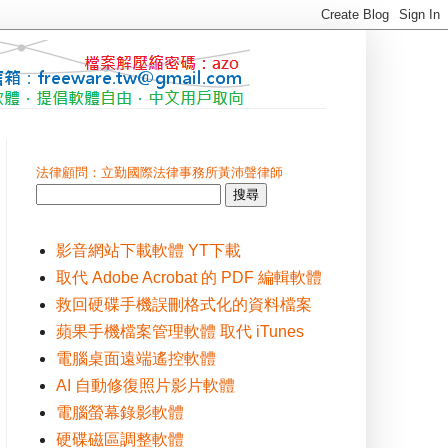
法律顧問：立勤國際法律事務所黃沛聲律師
影音網站下載軟體 YT下載
取代 Adobe Acrobat 的 PDF 編輯軟體
救回硬碟手機誤刪格式化的資料檔案
蘋果手機檔案管理軟體 取代 iTunes
電腦桌面遠端遙控軟體
AI 自動修復照片影片軟體
電腦螢幕錄影軟體
硬碟磁區調整軟體