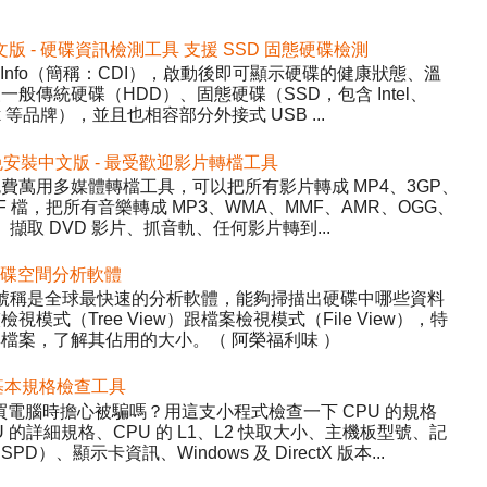
2 免安裝中文版 - 硬碟資訊檢測工具 支援 SSD 固態硬碟檢測
DiskInfo（簡稱：CDI），啟動後即可顯示硬碟的健康狀態、溫
般傳統硬碟（HDD）、固態硬碟（SSD，包含 Intel、
inx 等品牌），並且也相容部分外接式 USB ...
5.22 免安裝中文版 - 最受歡迎影片轉檔工具
y）- 免費萬用多媒體轉檔工具，可以把所有影片轉成 MP4、3GP、
WF 檔，把所有音樂轉成 MP3、WMA、MMF、AMR、OGG、
、擷取 DVD 影片、抓音軌、任何影片轉到...
 - 硬碟空間分析軟體
ree，號稱是全球最快速的分析軟體，能夠掃描出硬碟中哪些資料
式（Tree View）跟檔案檢視模式（File View），特
檔案，了解其佔用的大小。（ 阿榮福利味 ）
 硬體基本規格檢查工具
程式，買電腦時擔心被騙嗎？用這支小程式檢查一下 CPU 的規格
的詳細規格、CPU 的 L1、L2 快取大小、主機板型號、記
、顯示卡資訊、Windows 及 DirectX 版本...