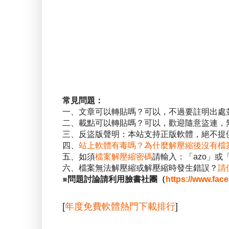
常見問題：
一、文章可以轉貼嗎？可以，不過要註明出處
二、載點可以轉貼嗎？可以，歡迎隨意盜連，
三、反盜版聲明：本站支持正版軟體，絕不提供
四、
站上軟體有毒嗎？為什麼解壓縮後沒有檔
五、如須
檔案解壓縮密碼
請輸入：「azo」或
六、檔案無法解壓縮或解壓縮時發生錯誤？
請
※問題討論請利用臉書社團（
https://www.fac
[
年度免費軟體熱門下載排行
]