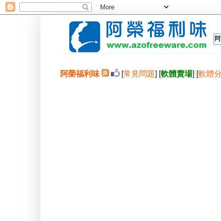
阿榮福利味
[
常見問題
] [
軟體賣場
] [
軟體