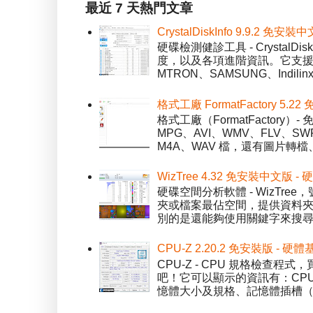
最近 7 天熱門文章
CrystalDiskInfo 9.9.
硬碟檢測健診工具 - Crystal
度，以及各項進階資訊。它支援一
MTRON、SAMSUNG、Indil
格式工廠 FormatFactory 
格式工廠（FormatFactor
MPG、AVI、WMV、FLV、S
M4A、WAV 檔，還有圖片轉檔
WizTree 4.32 免安裝中文版
硬碟空間分析軟體 - WizT
夾或檔案最佔空間，提供資料夾檢視模
別的是還能夠使用關鍵字來搜尋
CPU-Z 2.20.2 免安裝版 -
CPU-Z - CPU 規格檢查
吧！它可以顯示的資訊有：CPU 
憶體大小及規格、記憶體插槽（SPD）