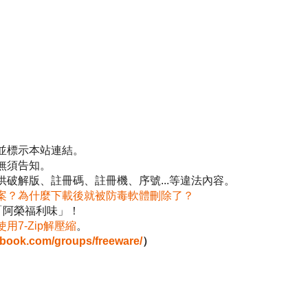
並標示本站連結。
無須告知。
破解版、註冊碼、註冊機、序號...等違法內容。
案？為什麼下載後就被防毒軟體刪除了？
「阿榮福利味」！
使用7-Zip解壓縮
。
ebook.com/groups/freeware/
）