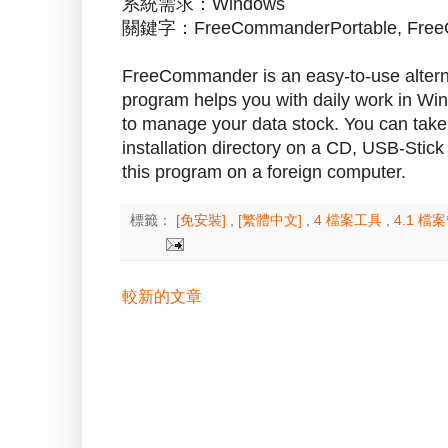
系統需求：Windows
關鍵字：FreeCommanderPortable, FreeC
FreeCommander is an easy-to-use alterna
program helps you with daily work in Win
to manage your data stock. You can tak
installation directory on a CD, USB-Stick
this program on a foreign computer.
標籤：
[免安裝]
,
[繁體中文]
,
4 檔案工具
,
4.1 檔
較新的文章