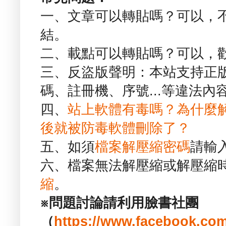
一、文章可以轉貼嗎？可以，
結。
二、載點可以轉貼嗎？可以，
三、反盜版聲明：本站支持正
碼、註冊機、序號...等違法內
四、
站上軟體有毒嗎？為什麼
後就被防毒軟體刪除了？
五、如須
檔案解壓縮密碼
請輸
六、檔案無法解壓縮或解壓縮
縮
。
※問題討論請利用臉書社團
（
https://www.facebook.com