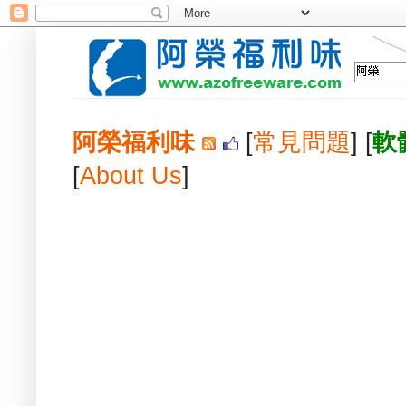
阿榮福利味
[
常見問題
] [
軟
[
About Us
]