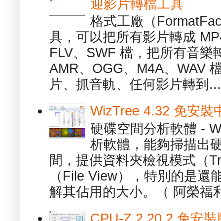
迎影片轉檔工具
格式工廠（FormatFa
具，可以把所有影片轉成 MP4
FLV、SWF 檔，把所有音樂
AMR、OGG、M4A、WAV
片、抓音軌、任何影片轉到...
WizTree 4.32 
硬碟空間分析軟體 - W
析軟體，能夠掃描出
間，提供資料夾檢視模式（Tre
（File View），特別的
解其佔用的大小。（ 阿榮福利
CPU-Z 2.20.2 