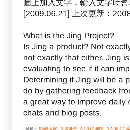
圖上加入文字，輸入文字時會
[2009.06.21] 上次更新：2008
What is the Jing Project?
Is Jing a product? Not exactl
not exactly that either. Jing i
evaluating to see if it can i
Determining if Jing will be a 
do by gathering feedback from
a great way to improve daily 
chats and blog posts.
標籤：
[讀者推薦]
,
3 多媒體
,
3.1 影片相關
,
3.3 圖片工