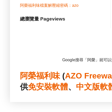
阿榮福利味檔案解壓縮密碼：azo
總瀏覽量 Pageviews
Google搜尋「阿榮」就可
阿榮福利味
(
AZO Freewa
供
免安裝
軟體
、
中文版
軟