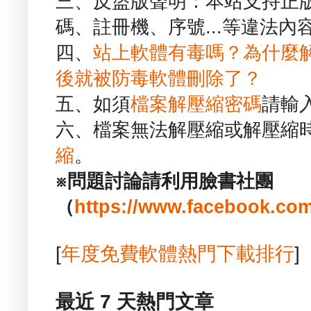
三、反盜版聲明：本站支持正
碼、註冊機、序號...等違法內
四、
站上軟體有毒嗎？為什麼
後就被防毒軟體刪除了？
五、如須
檔案解壓縮密碼
請輸
六、檔案無法解壓縮或解壓縮
縮
。
※問題討論請利用臉書社團
（
https://www.facebook.com
[
年度免費軟體熱門下載排行
]
最近 7 天熱門文章