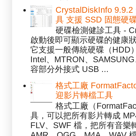
CrystalDiskInfo
具 支援 SSD 固態硬
硬碟檢測健診工具 - Cry
啟動後即可顯示硬碟的健康
它支援一般傳統硬碟（HDD
Intel、MTRON、SAMSUN
容部分外接式 USB ...
格式工廠 FormatFact
迎影片轉檔工具
格式工廠（FormatFa
具，可以把所有影片轉成 MP4
FLV、SWF 檔，把所有音樂
AMR、OGG、M4A、WAV