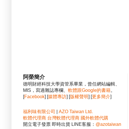
阿榮簡介
德明財經科技大學資管系畢業，曾任網站編輯、
MIS，寫過雜誌專欄、
軟體跟Google的書籍
。
[
Facebook
] [
媒體專訪
] [
版權聲明
] [
更多簡介
]
福利味有限公司
|
AZO Taiwan Ltd.
軟體代理商
台灣軟體代理商
國外軟體代購
開立電子發票 即時出貨 LINE客服：
@azotaiwan