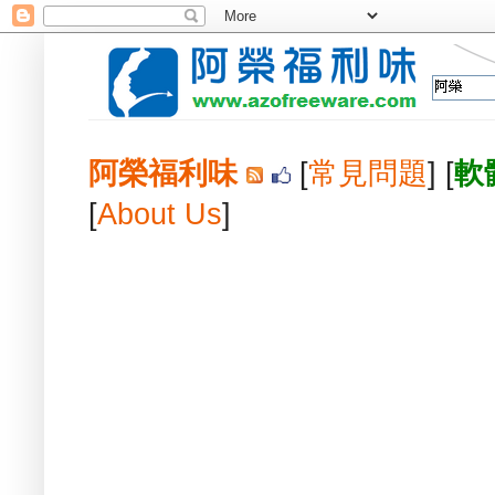
阿榮福利味
[
常見問題
] [
軟
[
About Us
]