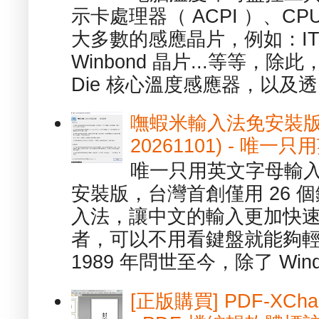
示卡處理器（ ACPI ）、
大多數的感應晶片，例如：ITE
Winbond 晶片...等等，
Die 核心溫度感應器，以及透.
嘸蝦米輸入法免安裝版 1.
20261101) - 
唯一只用英文字母輸入
安裝版，台灣首創僅用 26
入法，讓中文的輸入更加快
者，可以不用看鍵盤就能夠
1989 年問世至今，除了 Wind
[正版購買] PDF-XChang