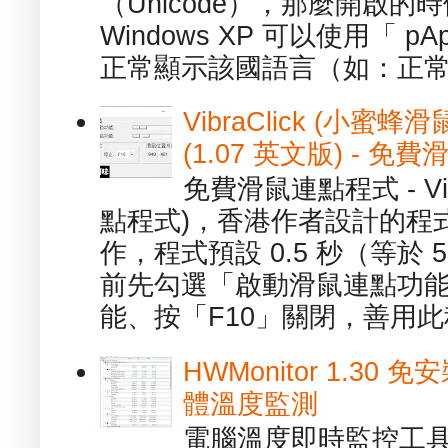
（Unicode），那麼開啟
Windows XP 可以使用「 p
正常顯示該國語言（如：正常顯
VibraClick (小蜜
(1.07 英文版) - 
免費滑鼠連點程式 - Vib
點程式)，香港作者設計的程
作，程式預設 0.5 秒（等於
前先勾選「啟動滑鼠連點功能
能、按「F10」關閉，善用此程
HWMonitor 1.30 
體溫度監測
電腦溫度即時監控工具 -