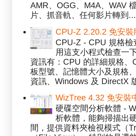
AMR、OGG、M4A、WAV
片、抓音軌、任何影片轉到...
CPU-Z 2.20.2 
CPU-Z - CPU 
用這支小程式檢查一下
資訊有：CPU 的詳細規格、C
板型號、記憶體大小及規格、
資訊、Windows 及 DirectX 版
WizTree 4.32 
硬碟空間分析軟體 - W
析軟體，能夠掃描出
間，提供資料夾檢視模式（Tre