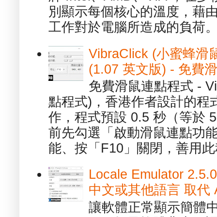
別顯示每個核心的溫度，藉
工作對於電腦所造成的負荷。（ 
VibraClick (小蜜
(1.07 英文版) - 
免費滑鼠連點程式 - Vib
點程式)，香港作者設計的程
作，程式預設 0.5 秒（等於
前先勾選「啟動滑鼠連點功能
能、按「F10」關閉，善用此程
Locale Emulator
中文或其他語言 取代 AppL
讓軟體正常顯示簡體中文或