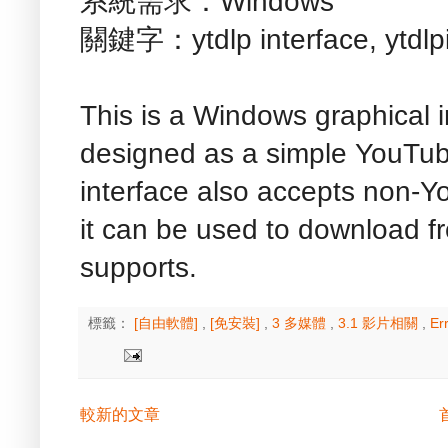
系統需求：Windows
關鍵字：ytdlp interface, ytdlpi
This is a Windows graphical in
designed as a simple YouTub
interface also accepts non-Y
it can be used to download fr
supports.
標籤：
[自由軟體]
,
[免安裝]
,
3 多媒體
,
3.1 影片相關
,
Er
較新的文章