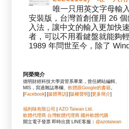
唯一只用英文字母輸入
安裝版，台灣首創僅用 26
入法，讓中文的輸入更加快
者，可以不用看鍵盤就能夠
1989 年問世至今，除了 Wind
阿榮簡介
德明財經科技大學資管系畢業，曾任網站編輯、
MIS，寫過雜誌專欄、
軟體跟Google的書籍
。
[
Facebook
] [
媒體專訪
] [
版權聲明
] [
更多簡介
]
福利味有限公司
|
AZO Taiwan Ltd.
軟體代理商
台灣軟體代理商
國外軟體代購
開立電子發票 即時出貨 LINE客服：
@azotaiwan