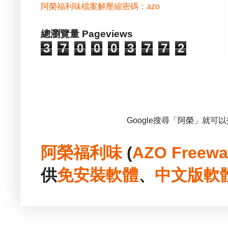
阿榮福利味檔案解壓縮密碼：azo
總瀏覽量 Pageviews
3
7
0
0
0
3
7
7
2
Google搜尋「阿榮」就可
阿榮福利味
(
AZO Freewa
供
免安裝
軟體
、
中文版
軟