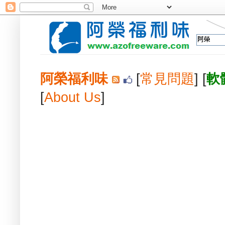
阿榮福利味
[
常見問題
] [
軟
[
About Us
]