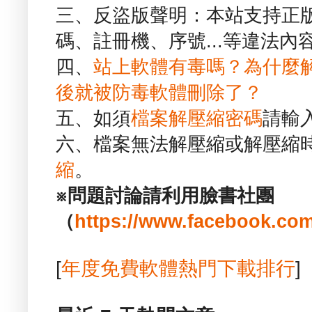
三、反盜版聲明：本站支持正
碼、註冊機、序號...等違法內
四、
站上軟體有毒嗎？為什麼
後就被防毒軟體刪除了？
五、如須
檔案解壓縮密碼
請輸
六、檔案無法解壓縮或解壓縮
縮
。
※問題討論請利用臉書社團
（
https://www.facebook.com
[
年度免費軟體熱門下載排行
]