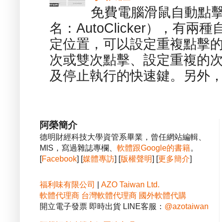
免費電腦滑鼠自動點擊軟體 -
名：AutoClicker），
定位置，可以設定重複點擊的
次或雙次點擊、設定重複的
及停止執行的快速鍵。另外，也
阿榮簡介
德明財經科技大學資管系畢業，曾任網站編輯、
MIS，寫過雜誌專欄、
軟體跟Google的書籍
。
[
Facebook
] [
媒體專訪
] [
版權聲明
] [
更多簡介
]
福利味有限公司
|
AZO Taiwan Ltd.
軟體代理商
台灣軟體代理商
國外軟體代購
開立電子發票 即時出貨 LINE客服：
@azotaiwan