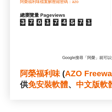
阿榮福利味檔案解壓縮密碼：azo
總瀏覽量 Pageviews
3
7
0
1
7
4
5
7
1
Google搜尋「阿榮」就可
阿榮福利味
(
AZO Freewa
供
免安裝
軟體
、
中文版
軟