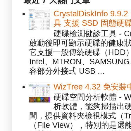
最近 7 天熱門文章
CrystalDiskInfo
具 支援 SSD 固態硬
硬碟檢測健診工具 - Cry
啟動後即可顯示硬碟的健康
它支援一般傳統硬碟（HDD
Intel、MTRON、SAMSUN
容部分外接式 USB ...
WizTree 4.32 
硬碟空間分析軟體 - W
析軟體，能夠掃描出
間，提供資料夾檢視模式（Tre
（File View），特別的