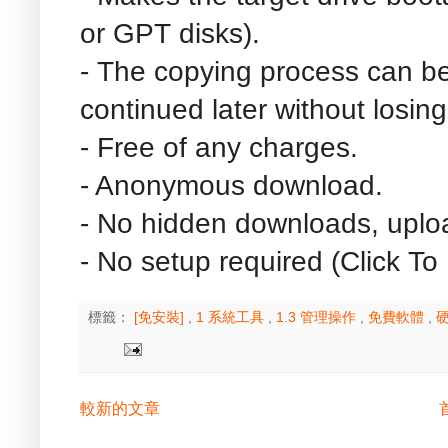
or GPT disks).
- The copying process can b
continued later without losin
- Free of any charges.
- Anonymous download.
- No hidden downloads, uplo
- No setup required (Click To
標籤：
[免安裝]
,
1 系統工具
,
1.3 管理操作
,
免費軟體
,
較新的文章