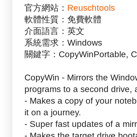
官方網站：
Reuschtools
軟體性質：免費軟體
介面語言：英文
系統需求：Windows
關鍵字：CopyWinPortable, C
CopyWin - Mirrors the Windows
programs to a second drive, 
- Makes a copy of your noteb
it on a journey.
- Super fast updates of a mirr
- Makes the target drive boo