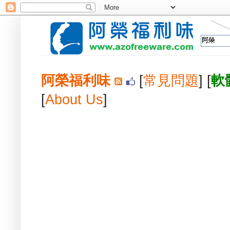
阿榮福利味
[
常見問題
] [
軟
[
About Us
]