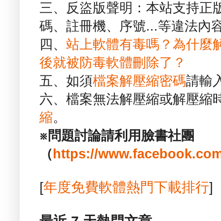
三、反盜版聲明：本站支持正
碼、註冊機、序號...等違法內
四、
站上軟體有毒嗎？為什麼
後就被防毒軟體刪除了？
五、如須
檔案解壓縮密碼
請輸
六、檔案無法解壓縮或解壓縮
縮
。
※問題討論請利用臉書社團
（
https://www.facebook.com
[
年度免費軟體熱門下載排行
]