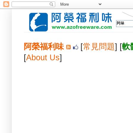
阿榮福利味
[
常見問題
] [
軟
[
About Us
]