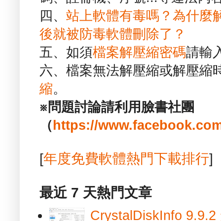
四、
站上軟體有毒嗎？為什麼
後就被防毒軟體刪除了？
五、如須
檔案解壓縮密碼
請輸
六、檔案無法解壓縮或解壓縮
縮
。
※問題討論請利用臉書社團
（
https://www.facebook.com
[
年度免費軟體熱門下載排行
]
最近 7 天熱門文章
CrystalDiskInfo