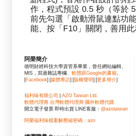
作，程式預設 0.5 秒（等於
前先勾選「啟動滑鼠連點功能
能、按「F10」關閉，善用此程
阿榮簡介
德明財經科技大學資管系畢業，曾任網站編輯、
MIS，寫過雜誌專欄、
軟體跟Google的書籍
。
[
Facebook
] [
媒體專訪
] [
版權聲明
] [
更多簡介
]
福利味有限公司
|
AZO Taiwan Ltd.
軟體代理商
台灣軟體代理商
國外軟體代購
開立電子發票 即時出貨 LINE客服：
@azotaiwan
阿榮福利味檔案解壓縮密碼：azo