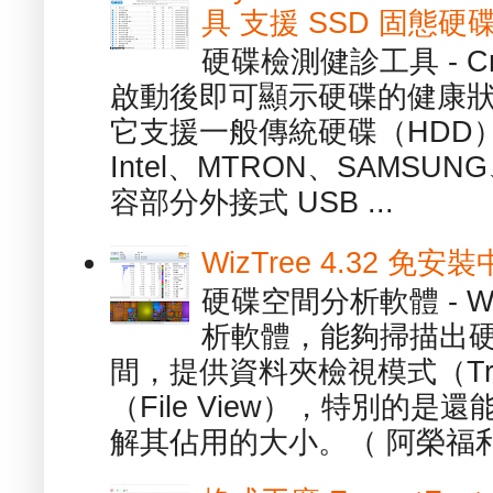
具 支援 SSD 固態硬
硬碟檢測健診工具 - Cry
啟動後即可顯示硬碟的健康
它支援一般傳統硬碟（HDD
Intel、MTRON、SAMSUN
容部分外接式 USB ...
WizTree 4.32 
硬碟空間分析軟體 - W
析軟體，能夠掃描出
間，提供資料夾檢視模式（Tre
（File View），特別的
解其佔用的大小。（ 阿榮福利