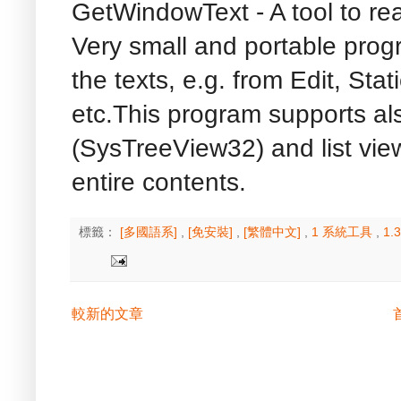
GetWindowText - A tool to rea
Very small and portable progr
the texts, e.g. from Edit, Sta
etc.This program supports als
(SysTreeView32) and list vie
entire contents.
標籤：
[多國語系]
,
[免安裝]
,
[繁體中文]
,
1 系統工具
,
1
較新的文章