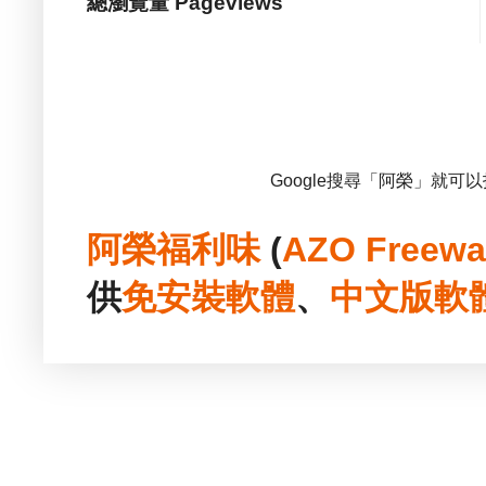
總瀏覽量 Pageviews
Google搜尋「阿榮」就可
阿榮福利味
(
AZO Freewa
供
免安裝
軟體
、
中文版
軟