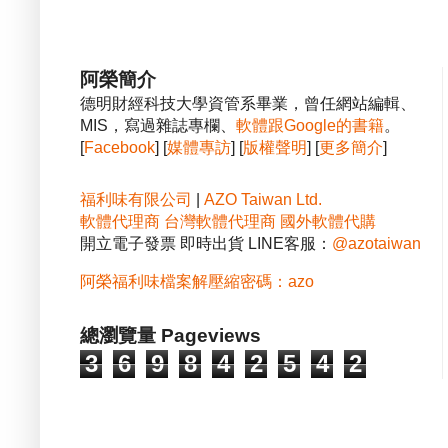
阿榮簡介
德明財經科技大學資管系畢業，曾任網站編輯、
MIS，寫過雜誌專欄、
軟體跟Google的書籍
。
[
Facebook
] [
媒體專訪
] [
版權聲明
] [
更多簡介
]
福利味有限公司
|
AZO Taiwan Ltd.
軟體代理商
台灣軟體代理商
國外軟體代購
開立電子發票 即時出貨 LINE客服：
@azotaiwan
阿榮福利味檔案解壓縮密碼：azo
總瀏覽量 Pageviews
3
6
9
8
4
2
5
4
2