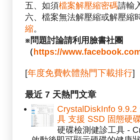
五、如須
檔案解壓縮密碼
請輸
六、檔案無法解壓縮或解壓縮
縮
。
※問題討論請利用臉書社團
（
https://www.facebook.com
[
年度免費軟體熱門下載排行
]
最近 7 天熱門文章
CrystalDiskInfo
具 支援 SSD 固態硬
硬碟檢測健診工具 - Cry