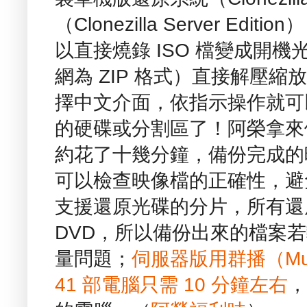
（Clonezilla Server Editi
以直接燒錄 ISO 檔變成開機
網為 ZIP 格式）直接解壓縮
擇中文介面，依指示操作就可以備份
的硬碟或分割區了！阿榮拿來備份一
約花了十幾分鐘，備份完成的映
可以檢查映像檔的正確性，避
支援還原光碟的分片，所有還原
DVD，所以備份出來的檔案若
量問題；
伺服器版用群播（Mul
41 部電腦只需 10 分鐘左右
，