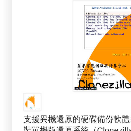
支援異機還原的硬碟備份軟體 - 再
裝單機版還原系統（Clonezill