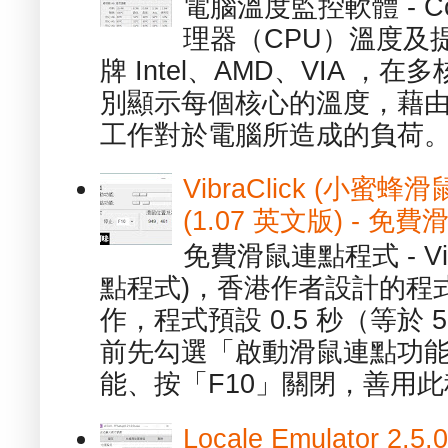
電腦溫度監控軟體 - C
理器（CPU）溫度及
牌 Intel、AMD、VIA 
別顯示每個核心的溫度，藉
工作對於電腦所造成的負荷。（ 
VibraClick (小蜜
(1.07 英文版) - 
免費滑鼠連點程式 - Vib
點程式)，香港作者設計的程
作，程式預設 0.5 秒（等於
前先勾選「啟動滑鼠連點功能
能、按「F10」關閉，善用此程
Locale Emulator