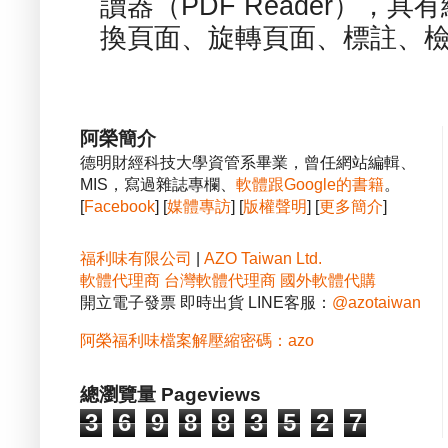
讀器（PDF Reader），
換頁面、旋轉頁面、標註、檢
阿榮簡介
德明財經科技大學資管系畢業，曾任網站編輯、
MIS，寫過雜誌專欄、
軟體跟Google的書籍
。
[
Facebook
] [
媒體專訪
] [
版權聲明
] [
更多簡介
]
福利味有限公司
|
AZO Taiwan Ltd.
軟體代理商
台灣軟體代理商
國外軟體代購
開立電子發票 即時出貨 LINE客服：
@azotaiwan
阿榮福利味檔案解壓縮密碼：azo
總瀏覽量 Pageviews
3
6
9
8
8
3
5
2
7