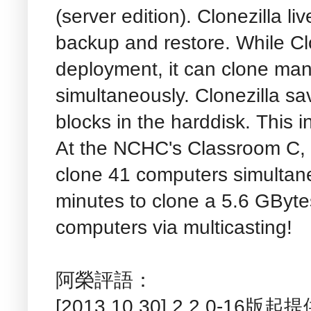
(server edition). Clonezilla li
backup and restore. While Cl
deployment, it can clone man
simultaneously. Clonezilla s
blocks in the harddisk. This i
At the NCHC's Classroom C, 
clone 41 computers simultane
minutes to clone a 5.6 GByte
computers via multicasting!
阿榮評語：
[2013.10.30] 2.2.0-