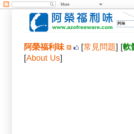
阿榮福利味
[
常見問題
] [
軟
[
About Us
]