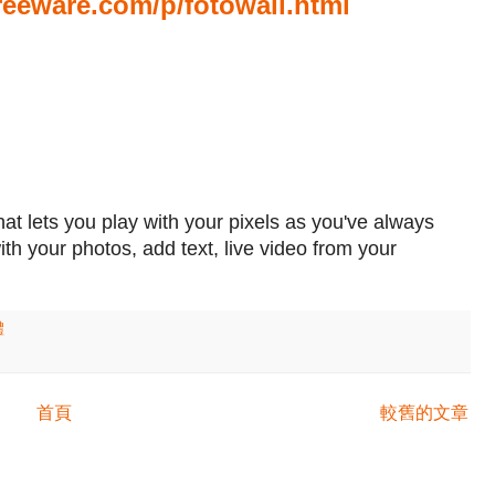
reeware.com/p/fotowall.html
hat lets you play with your pixels as you've always
h your photos, add text, live video from your
體
首頁
較舊的文章