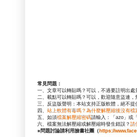
常見問題：
一、文章可以轉貼嗎？可以，不過要註明出處
二、載點可以轉貼嗎？可以，歡迎隨意盜連，
三、反盜版聲明：本站支持正版軟體，絕不提供
四、
站上軟體有毒嗎？為什麼解壓縮後沒有檔
五、如須
檔案解壓縮密碼
請輸入：「azo」或
六、檔案無法解壓縮或解壓縮時發生錯誤？
請
※問題討論請利用臉書社團（
https://www.fac