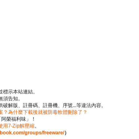
並標示本站連結。
無須告知。
破解版、註冊碼、註冊機、序號...等違法內容。
案？為什麼下載後就被防毒軟體刪除了？
「阿榮福利味」！
使用7-Zip解壓縮
。
ebook.com/groups/freeware/
）