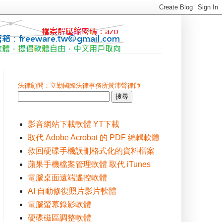
法律顧問：立勤國際法律事務所黃沛聲律師
影音網站下載軟體 YT下載
取代 Adobe Acrobat 的 PDF 編輯軟體
救回硬碟手機誤刪格式化的資料檔案
蘋果手機檔案管理軟體 取代 iTunes
電腦桌面遠端遙控軟體
AI 自動修復照片影片軟體
電腦螢幕錄影軟體
硬碟磁區調整軟體