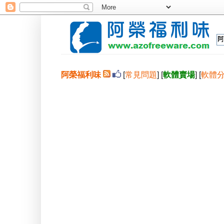
阿榮福利味
[
常見問題
] [
軟體賣場
] [
軟體