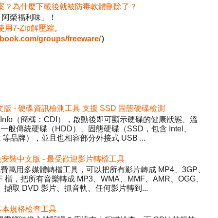
案？為什麼下載後就被防毒軟體刪除了？
「阿榮福利味」！
使用7-Zip解壓縮
。
ebook.com/groups/freeware/
）
2 免安裝中文版 - 硬碟資訊檢測工具 支援 SSD 固態硬碟檢測
DiskInfo（簡稱：CDI），啟動後即可顯示硬碟的健康狀態、溫
般傳統硬碟（HDD）、固態硬碟（SSD，包含 Intel、
inx 等品牌），並且也相容部分外接式 USB ...
5.22 免安裝中文版 - 最受歡迎影片轉檔工具
y）- 免費萬用多媒體轉檔工具，可以把所有影片轉成 MP4、3GP、
WF 檔，把所有音樂轉成 MP3、WMA、MMF、AMR、OGG、
、擷取 DVD 影片、抓音軌、任何影片轉到...
 硬體基本規格檢查工具