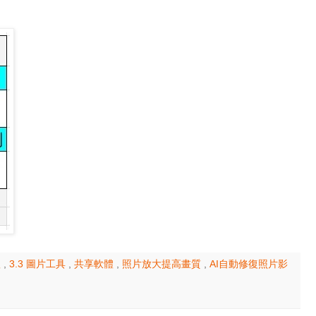
體
,
3.3 圖片工具
,
共享軟體
,
照片放大提高畫質
,
AI自動修復照片影