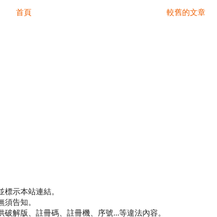
首頁
較舊的文章
並標示本站連結。
無須告知。
破解版、註冊碼、註冊機、序號...等違法內容。