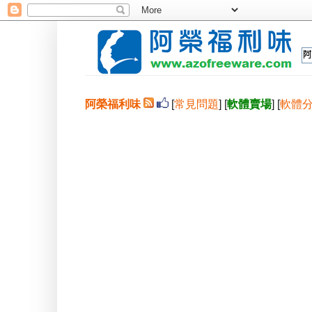
阿榮福利味
[
常見問題
] [
軟體賣場
] [
軟體