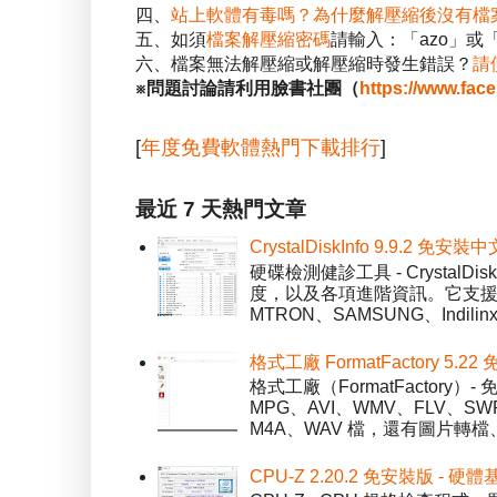
四、
站上軟體有毒嗎？為什麼解壓縮後沒有檔
五、如須
檔案解壓縮密碼
請輸入：「azo」或
六、檔案無法解壓縮或解壓縮時發生錯誤？
請
※問題討論請利用臉書社團（
https://www.fac
[
年度免費軟體熱門下載排行
]
最近 7 天熱門文章
CrystalDiskInfo 9.9.
硬碟檢測健診工具 - Crystal
度，以及各項進階資訊。它支援一
MTRON、SAMSUNG、Indil
格式工廠 FormatFactory 
格式工廠（FormatFactor
MPG、AVI、WMV、FLV、S
M4A、WAV 檔，還有圖片轉檔
CPU-Z 2.20.2 免安裝版 -