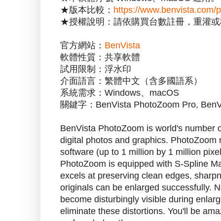
★版本比較：
https://www.benvista.com/
★授權說明：請依購買台數註冊，重灌或
官方網站：
BenVista
軟體性質：共享軟體
試用限制：浮水印
介面語言：繁體中文（含多國語系）
系統需求：Windows、macOS
關鍵字：BenVista PhotoZoom Pro, BenVis
BenVista PhotoZoom is world's number on
digital photos and graphics. PhotoZoom n
software (up to 1 million by 1 million pixe
PhotoZoom is equipped with S-Spline Ma
excels at preserving clean edges, sharpn
originals can be enlarged successfully. 
become disturbingly visible during enla
eliminate these distortions. You'll be am