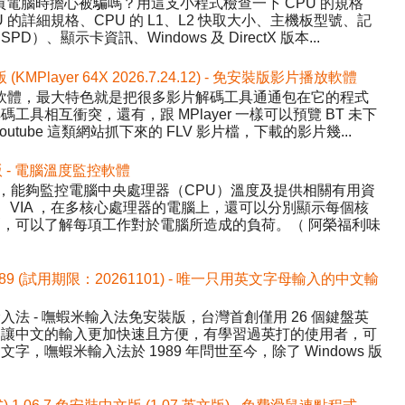
程式，買電腦時擔心被騙嗎？用這支小程式檢查一下 CPU 的規格
的詳細規格、CPU 的 L1、L2 快取大小、主機板型號、記
、顯示卡資訊、Windows 及 DirectX 版本...
版 (KMPlayer 64X 2026.7.24.12) - 免安裝版影片播放軟體
影片播放軟體，最大特色就是把很多影片解碼工具通通包在它的程式
具相互衝突，還有，跟 MPlayer 一樣可以預覽 BT 未下
tube 這類網站抓下來的 FLV 影片檔，下載的影片幾...
中文版 - 電腦溫度監控軟體
Temp，能夠監控電腦中央處理器（CPU）溫度及提供相關有用資
AMD、VIA ，在多核心處理器的電腦上，還可以分別顯示每個核
，可以了解每項工作對於電腦所造成的負荷。（ 阿榮福利味
589 (試用期限：20261101) - 唯一只用英文字母輸入的中文輸
法 - 嘸蝦米輸入法免安裝版，台灣首創僅用 26 個鍵盤英
，讓中文的輸入更加快速且方便，有學習過英打的使用者，可
，嘸蝦米輸入法於 1989 年問世至今，除了 Windows 版