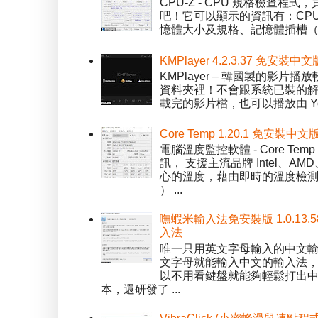
CPU-Z - CPU 規格檢查
吧！它可以顯示的資訊有：CPU 
憶體大小及規格、記憶體插槽（SPD）
KMPlayer 4.2.3.37 免安裝中文
KMPlayer – 韓國製的
資料夾裡！不會跟系統已裝的解碼工
載完的影片檔，也可以播放由 You
Core Temp 1.20.1 免安裝
電腦溫度監控軟體 - Core 
訊， 支援主流品牌 Intel、
心的溫度，藉由即時的溫度檢測
） ...
嘸蝦米輸入法免安裝版 1.0.13.
入法
唯一只用英文字母輸入的中文輸入
文字母就能輸入中文的輸入法
以不用看鍵盤就能夠輕鬆打出中文字
本，還研發了 ...