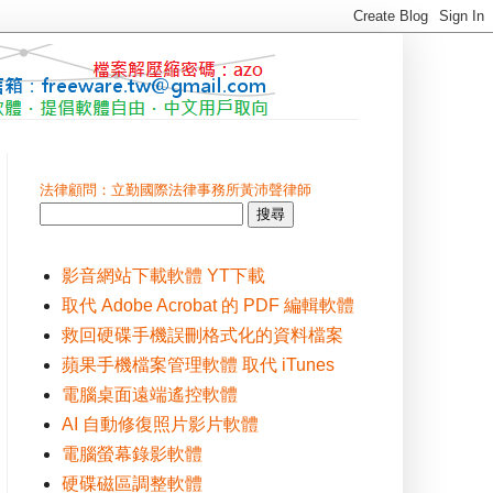
法律顧問：立勤國際法律事務所黃沛聲律師
影音網站下載軟體 YT下載
取代 Adobe Acrobat 的 PDF 編輯軟體
救回硬碟手機誤刪格式化的資料檔案
蘋果手機檔案管理軟體 取代 iTunes
電腦桌面遠端遙控軟體
AI 自動修復照片影片軟體
電腦螢幕錄影軟體
硬碟磁區調整軟體