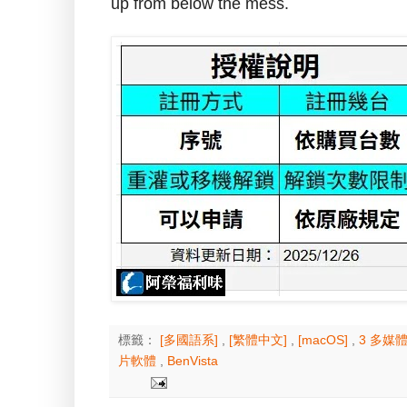
up from below the mess.
標籤：
[多國語系]
,
[繁體中文]
,
[macOS]
,
3 多媒
片軟體
,
BenVista