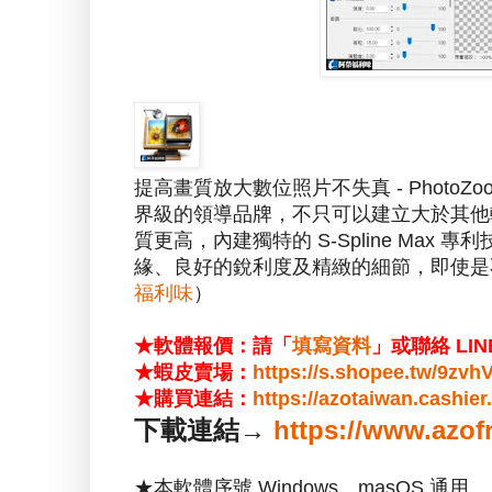
提高畫質放大數位照片不失真 - Photo
界級的領導品牌，不只可以建立大於其他軟體
質更高，內建獨特的 S-Spline Ma
緣、良好的銳利度及精緻的細節，即使是
福利味
）
★軟體報價：請「
填寫資料
」或聯絡 LIN
★蝦皮賣場：
https://s.shopee.tw/9zv
★購買連結：
https://azotaiwan.cashie
下載連結→
https://www.azo
★本軟體序號 Windows、masOS 通用。