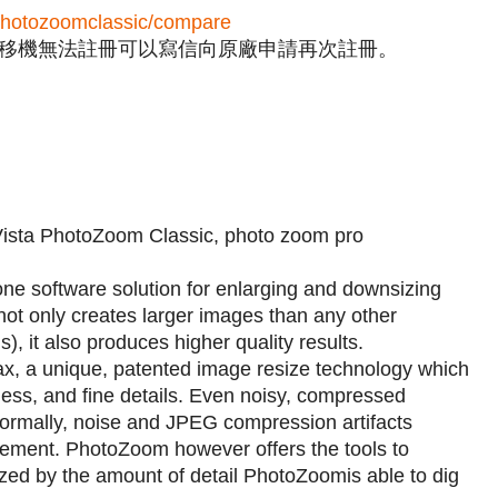
photozoomclassic/compare
移機無法註冊可以寫信向原廠申請再次註冊。
ta PhotoZoom Classic, photo zoom pro
e software solution for enlarging and downsizing
ot only creates larger images than any other
ls), it also produces higher quality results.
x, a unique, patented image resize technology which
ess, and fine details. Even noisy, compressed
Normally, noise and JPEG compression artifacts
rgement. PhotoZoom however offers the tools to
azed by the amount of detail PhotoZoomis able to dig