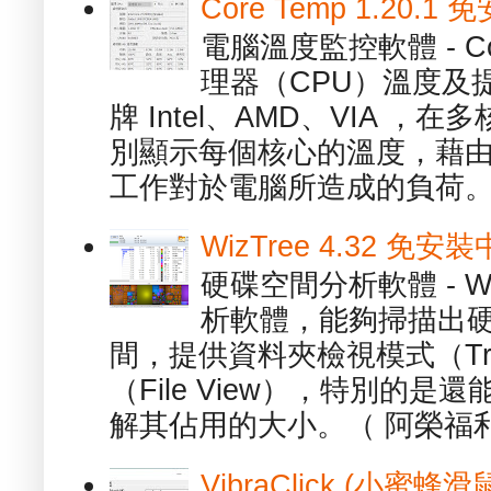
Core Temp 1.20
電腦溫度監控軟體 - C
理器（CPU）溫度及
牌 Intel、AMD、VIA 
別顯示每個核心的溫度，藉
工作對於電腦所造成的負荷。（ 
WizTree 4.32 
硬碟空間分析軟體 - W
析軟體，能夠掃描出
間，提供資料夾檢視模式（Tre
（File View），特別的
解其佔用的大小。（ 阿榮福利
VibraClick (小蜜