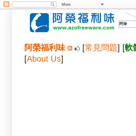
阿榮福利味
[
常見問題
] [
軟
[
About Us
]