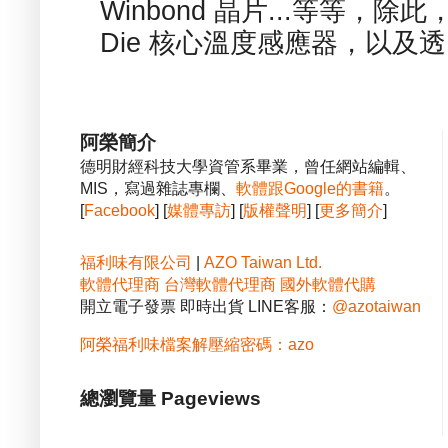
Winbond 晶片...等等，
Die 核心溫度感應器，以及透.
阿榮簡介
德明財經科技大學資管系畢業，曾任網站編輯、
MIS，寫過雜誌專欄、
軟體跟Google的書籍
。
[
Facebook
] [
媒體專訪
] [
版權聲明
] [
更多簡介
]
福利味有限公司
|
AZO Taiwan Ltd.
軟體代理商
台灣軟體代理商
國外軟體代購
開立電子發票 即時出貨 LINE客服：
@azotaiwan
阿榮福利味檔案解壓縮密碼：azo
總瀏覽量 Pageviews