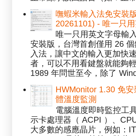
嘸蝦米輸入法免安裝版 1.
20261101) - 
唯一只用英文字母輸入
安裝版，台灣首創僅用 26
入法，讓中文的輸入更加快
者，可以不用看鍵盤就能夠
1989 年問世至今，除了 Wind
HWMonitor 1.30 
體溫度監測
電腦溫度即時監控工具 -
示卡處理器（ ACPI ）、
大多數的感應晶片，例如：ITE