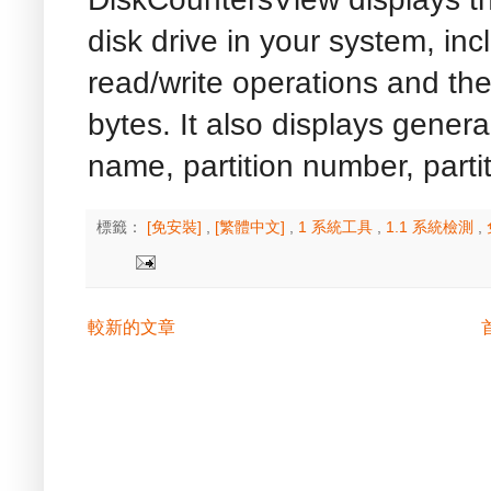
disk drive in your system, inc
read/write operations and the
bytes. It also displays general
name, partition number, parti
標籤：
[免安裝]
,
[繁體中文]
,
1 系統工具
,
1.1 系統檢測
,
較新的文章