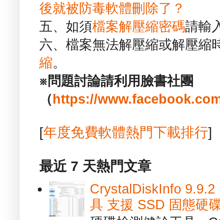
後就被防毒軟體刪除了？
五、如須
檔案解壓縮密碼
請輸
六、檔案無法解壓縮或解壓縮
縮
。
※問題討論請利用臉書社團
（
https://www.facebook.com
[
年度免費軟體熱門下載排行
]
最近 7 天熱門文章
CrystalDiskInfo
具 支援 SSD 固態硬