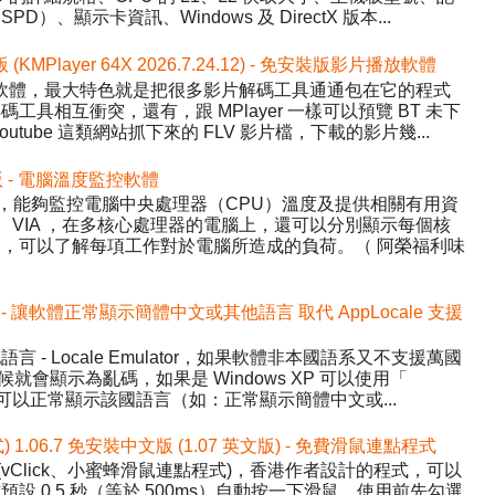
、顯示卡資訊、Windows 及 DirectX 版本...
版 (KMPlayer 64X 2026.7.24.12) - 免安裝版影片播放軟體
影片播放軟體，最大特色就是把很多影片解碼工具通通包在它的程式
具相互衝突，還有，跟 MPlayer 一樣可以預覽 BT 未下
tube 這類網站抓下來的 FLV 影片檔，下載的影片幾...
中文版 - 電腦溫度監控軟體
Temp，能夠監控電腦中央處理器（CPU）溫度及提供相關有用資
AMD、VIA ，在多核心處理器的電腦上，還可以分別顯示每個核
，可以了解每項工作對於電腦所造成的負荷。（ 阿榮福利味
.1 中文版 - 讓軟體正常顯示簡體中文或其他語言 取代 AppLocale 支援
- Locale Emulator，如果軟體非本國語系又不支援萬國
候就會顯示為亂碼，如果是 Windows XP 可以使用「
讓程式可以正常顯示該國語言（如：正常顯示簡體中文或...
式) 1.06.7 免安裝中文版 (1.07 英文版) - 免費滑鼠連點程式
ick (vClick、小蜜蜂滑鼠連點程式)，香港作者設計的程式，可以
設 0.5 秒（等於 500ms）自動按一下滑鼠，使用前先勾選