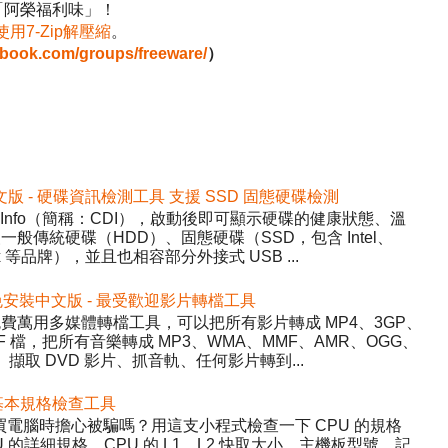
「阿榮福利味」！
使用7-Zip解壓縮
。
ebook.com/groups/freeware/
）
2 免安裝中文版 - 硬碟資訊檢測工具 支援 SSD 固態硬碟檢測
DiskInfo（簡稱：CDI），啟動後即可顯示硬碟的健康狀態、溫
般傳統硬碟（HDD）、固態硬碟（SSD，包含 Intel、
inx 等品牌），並且也相容部分外接式 USB ...
5.22 免安裝中文版 - 最受歡迎影片轉檔工具
y）- 免費萬用多媒體轉檔工具，可以把所有影片轉成 MP4、3GP、
WF 檔，把所有音樂轉成 MP3、WMA、MMF、AMR、OGG、
、擷取 DVD 影片、抓音軌、任何影片轉到...
 硬體基本規格檢查工具
程式，買電腦時擔心被騙嗎？用這支小程式檢查一下 CPU 的規格
的詳細規格、CPU 的 L1、L2 快取大小、主機板型號、記