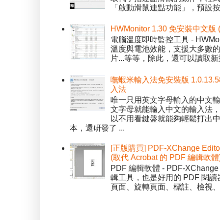
「啟動滑鼠連點功能」，預設按「
HWMonitor 1.30 免安裝中文版
電腦溫度即時監控工具 - HWMo
溫度與電池效能，支援大多數的感應
片...等等，除此，還可以讀取新型
嘸蝦米輸入法免安裝版 1.0.13.
入法
唯一只用英文字母輸入的中文輸入
文字母就能輸入中文的輸入法
以不用看鍵盤就能夠輕鬆打出中文字
本，還研發了 ...
[正版購買] PDF-XChange Edi
(取代 Acrobat 的 PDF 編輯軟體
PDF 編輯軟體 - PDF-XChange 
輯工具，也是好用的 PDF 閱讀
頁面、旋轉頁面、標註、檢視、修