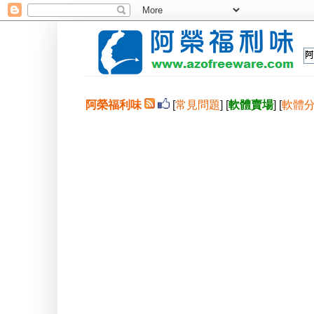
阿榮福利味
[
常見問題
] [
軟體賣場
] [
軟體