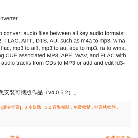
nverter
 convert audio files between all key audio formats:
FLAC, AIFF, DTS, AU, such as m4a to mp3, wma
lac, mp3 to aiff, mp3 to au, ape to mp3, ra to wma,
rating CUE associated MP3, APE, WAV, and FLAC with
 audio tracks from CDs to MP3 or add and edit Id3-
供免安裝可攜版作品（v4.0.6.2）。
,
[讀者推薦]
,
3 多媒體
,
3.2 音樂相關
,
免費軟體
,
抓音軌軟體
,
首頁
較舊的文章