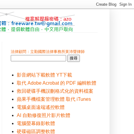
法律顧問：立勤國際法律事務所黃沛聲律師
影音網站下載軟體 YT下載
取代 Adobe Acrobat 的 PDF 編輯軟體
救回硬碟手機誤刪格式化的資料檔案
蘋果手機檔案管理軟體 取代 iTunes
電腦桌面遠端遙控軟體
AI 自動修復照片影片軟體
電腦螢幕錄影軟體
硬碟磁區調整軟體