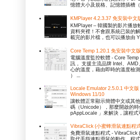
憶體大小及規格、記憶體插槽（SPD）
KMPlayer 4.2.3.37 免安裝中文
KMPlayer – 韓國製的
資料夾裡！不會跟系統已裝的解碼工
載完的影片檔，也可以播放由 You
Core Temp 1.20.1 免安裝
電腦溫度監控軟體 - Core 
訊， 支援主流品牌 Intel、
心的溫度，藉由即時的溫度檢測
） ...
Locale Emulator 2.5.0
Windows 11/10
讓軟體正常顯示簡體中文或其他語言 
碼（Unicode），那麼開啟的時
pAppLocale 」來解決，
VibraClick (小蜜蜂滑鼠連點程
免費滑鼠連點程式 - VibraCl
取代手指連點滑鼠的動作，程式預