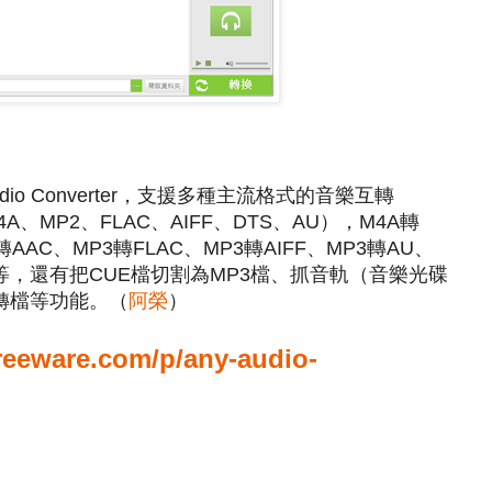
dio Converter，支援多種主流格式的音樂互轉
A、MP2、FLAC、AIFF、DTS、AU），M4A轉
轉AAC、MP3轉FLAC、MP3轉AIFF、MP3轉AU、
AV等，還有把CUE檔切割為MP3檔、抓音軌（音樂光碟
載轉檔等功能。（
阿榮
）
reeware.com/p/any-audio-