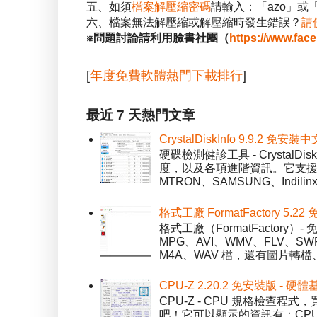
五、如須
檔案解壓縮密碼
請輸入：「azo」或
六、檔案無法解壓縮或解壓縮時發生錯誤？
請
※問題討論請利用臉書社團（
https://www.fac
[
年度免費軟體熱門下載排行
]
最近 7 天熱門文章
CrystalDiskInfo 9.9.
硬碟檢測健診工具 - Crystal
度，以及各項進階資訊。它支援一
MTRON、SAMSUNG、Indil
格式工廠 FormatFactory 
格式工廠（FormatFactor
MPG、AVI、WMV、FLV、S
M4A、WAV 檔，還有圖片轉檔
CPU-Z 2.20.2 免安裝版 -
CPU-Z - CPU 規格檢查
吧！它可以顯示的資訊有：CPU 