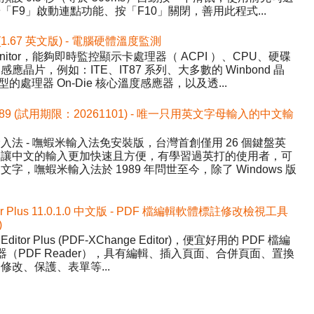
F9」啟動連點功能、按「F10」關閉，善用此程式...
 (1.67 英文版) - 電腦硬體溫度監測
nitor，能夠即時監控顯示卡處理器（ ACPI ）、CPU、硬碟
晶片，例如：ITE、IT87 系列、大多數的 Winbond 晶
的處理器 On-Die 核心溫度感應器，以及透...
589 (試用期限：20261101) - 唯一只用英文字母輸入的中文輸
法 - 嘸蝦米輸入法免安裝版，台灣首創僅用 26 個鍵盤英
，讓中文的輸入更加快速且方便，有學習過英打的使用者，可
，嘸蝦米輸入法於 1989 年問世至今，除了 Windows 版
tor Plus 11.0.1.0 中文版 - PDF 檔編輯軟體標註修改檢視工具
)
Editor Plus (PDF-XChange Editor)，便宜好用的 PDF 檔編
器（PDF Reader），具有編輯、插入頁面、合併頁面、置換
改、保護、表單等...