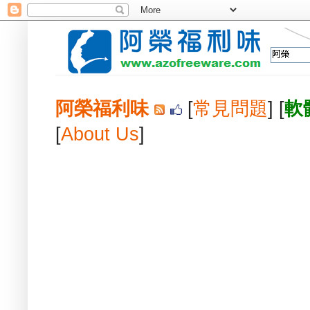
阿榮福利味
[
常見問題
] [
軟
[
About Us
]