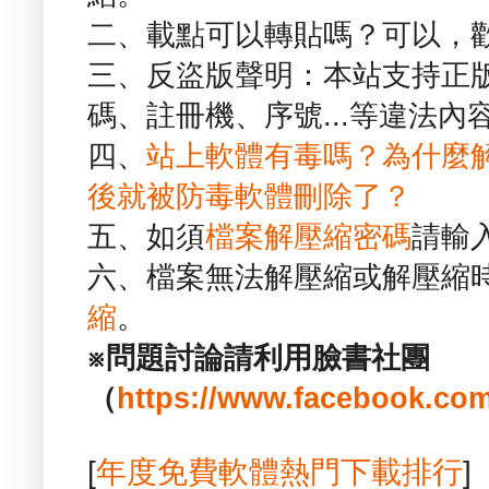
二、載點可以轉貼嗎？可以，
三、反盜版聲明：本站支持正
碼、註冊機、序號...等違法內
四、
站上軟體有毒嗎？為什麼
後就被防毒軟體刪除了？
五、如須
檔案解壓縮密碼
請輸
六、檔案無法解壓縮或解壓縮
縮
。
※問題討論請利用臉書社團
（
https://www.facebook.com
[
年度免費軟體熱門下載排行
]