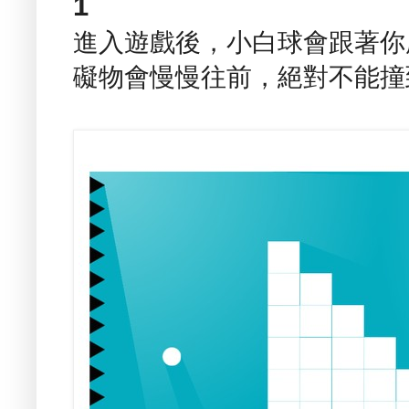
1
進入遊戲後，小白球會跟著你
礙物會慢慢往前，絕對不能撞