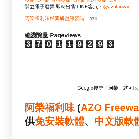
開立電子發票 即時出貨 LINE客服：
@azotaiwan
阿榮福利味檔案解壓縮密碼：azo
總瀏覽量 Pageviews
3
7
0
1
1
9
2
9
3
Google搜尋「阿榮」就可
阿榮福利味
(
AZO Freewa
供
免安裝
軟體
、
中文版
軟