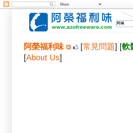
阿榮福利味
[
常見問題
] [
軟
[
About Us
]