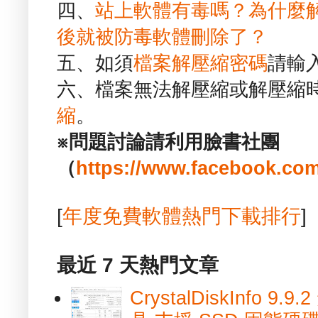
四、
站上軟體有毒嗎？為什麼
後就被防毒軟體刪除了？
五、如須
檔案解壓縮密碼
請輸
六、檔案無法解壓縮或解壓縮
縮
。
※問題討論請利用臉書社團
（
https://www.facebook.com
[
年度免費軟體熱門下載排行
]
最近 7 天熱門文章
CrystalDiskInfo