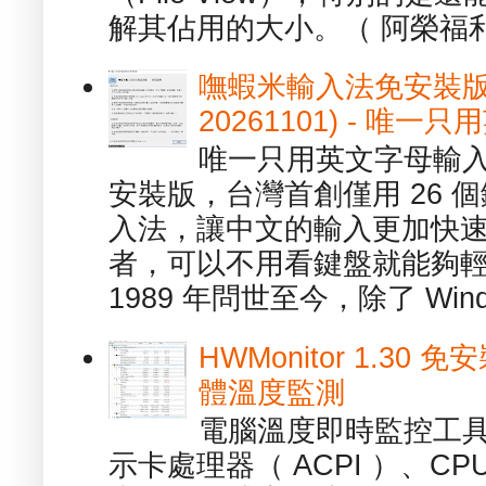
解其佔用的大小。（ 阿榮福利
嘸蝦米輸入法免安裝版 1.
20261101) - 
唯一只用英文字母輸入
安裝版，台灣首創僅用 26
入法，讓中文的輸入更加快
者，可以不用看鍵盤就能夠
1989 年問世至今，除了 Wind
HWMonitor 1.30 
體溫度監測
電腦溫度即時監控工具 -
示卡處理器（ ACPI ）、