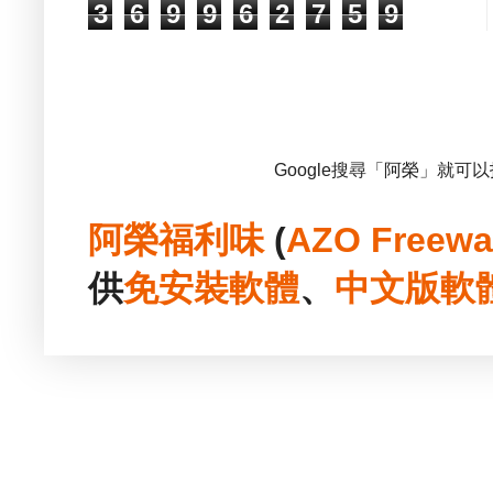
3
6
9
9
6
2
7
5
9
Google搜尋「阿榮」就可
阿榮福利味
(
AZO Freewa
供
免安裝
軟體
、
中文版
軟