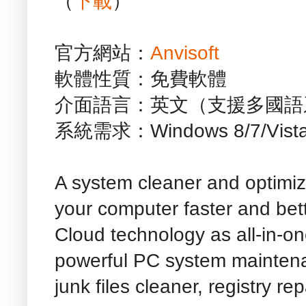
（
下載
）
官方網站：
Anvisoft
軟體性質：免費軟體
介面語言：英文（支援多國語
系統需求：Windows 8/7/Vist
A system cleaner and optimi
your computer faster and bett
Cloud technology as all-in-o
powerful PC system maintena
junk files cleaner, registry r