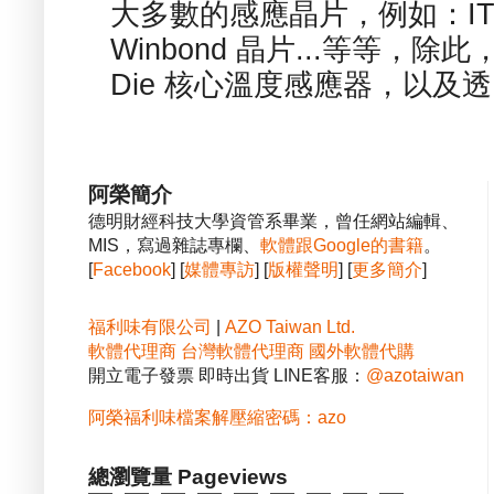
大多數的感應晶片，例如：ITE
Winbond 晶片...等等，
Die 核心溫度感應器，以及透.
阿榮簡介
德明財經科技大學資管系畢業，曾任網站編輯、
MIS，寫過雜誌專欄、
軟體跟Google的書籍
。
[
Facebook
] [
媒體專訪
] [
版權聲明
] [
更多簡介
]
福利味有限公司
|
AZO Taiwan Ltd.
軟體代理商
台灣軟體代理商
國外軟體代購
開立電子發票 即時出貨 LINE客服：
@azotaiwan
阿榮福利味檔案解壓縮密碼：azo
總瀏覽量 Pageviews