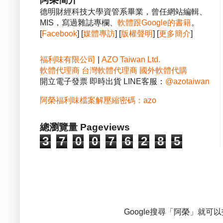
德明財經科技大學資管系畢業，曾任網站編輯、
MIS，寫過雜誌專欄、
軟體跟Google的書籍
。
[
Facebook
] [
媒體專訪
] [
版權聲明
] [
更多簡介
]
福利味有限公司
|
AZO Taiwan Ltd.
軟體代理商
台灣軟體代理商
國外軟體代購
開立電子發票 即時出貨 LINE客服：
@azotaiwan
阿榮福利味檔案解壓縮密碼：azo
總瀏覽量 Pageviews
3
7
0
0
7
6
2
8
5
Google搜尋「阿榮」就可