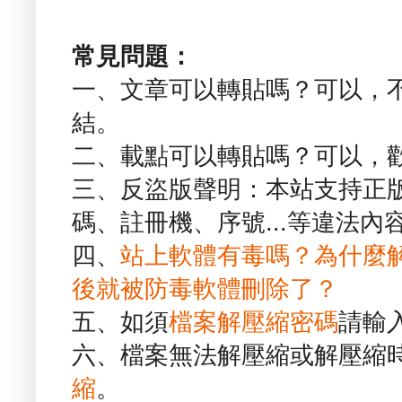
常見問題：
一、文章可以轉貼嗎？可以，
結。
二、載點可以轉貼嗎？可以，
三、反盜版聲明：本站支持正
碼、註冊機、序號...等違法內
四、
站上軟體有毒嗎？為什麼
後就被防毒軟體刪除了？
五、如須
檔案解壓縮密碼
請輸
六、檔案無法解壓縮或解壓縮
縮
。