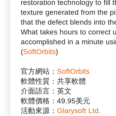
restoration technology to fill
texture generated from the pi
that the defect blends into th
What takes hours to correct u
accomplished in a minute u
(
SoftOrbits
)
官方網站：
SoftOrbits
軟體性質：共享軟體
介面語言：英文
軟體價格：49.95美元
活動來源：
Glarysoft Ltd.