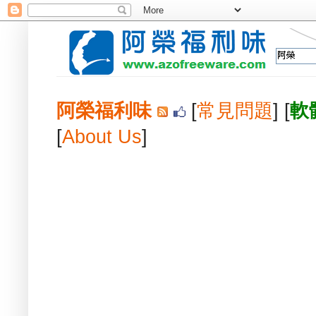
阿榮福利味
[
常見問題
] [
軟
[
About Us
]