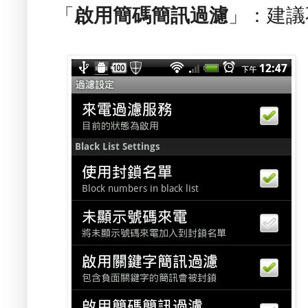
「
啟用簡碼簡訊過濾
」：建議