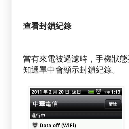
查看封鎖紀錄
當有來電被過濾時，手機狀態列
知選單中會顯示封鎖紀錄。