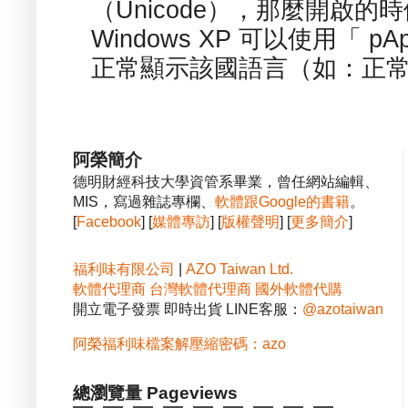
（Unicode），那麼開啟
Windows XP 可以使用「 p
正常顯示該國語言（如：正常顯
阿榮簡介
德明財經科技大學資管系畢業，曾任網站編輯、
MIS，寫過雜誌專欄、
軟體跟Google的書籍
。
[
Facebook
] [
媒體專訪
] [
版權聲明
] [
更多簡介
]
福利味有限公司
|
AZO Taiwan Ltd.
軟體代理商
台灣軟體代理商
國外軟體代購
開立電子發票 即時出貨 LINE客服：
@azotaiwan
阿榮福利味檔案解壓縮密碼：azo
總瀏覽量 Pageviews