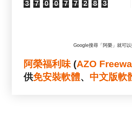
3
7
0
0
7
7
2
8
3
Google搜尋「阿榮」就可
阿榮福利味
(
AZO Freewa
供
免安裝
軟體
、
中文版
軟