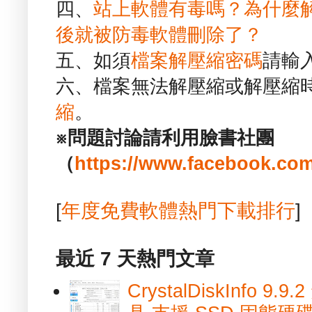
四、
站上軟體有毒嗎？為什麼
後就被防毒軟體刪除了？
五、如須
檔案解壓縮密碼
請輸
六、檔案無法解壓縮或解壓縮
縮
。
※問題討論請利用臉書社團
（
https://www.facebook.com
[
年度免費軟體熱門下載排行
]
最近 7 天熱門文章
CrystalDiskInfo