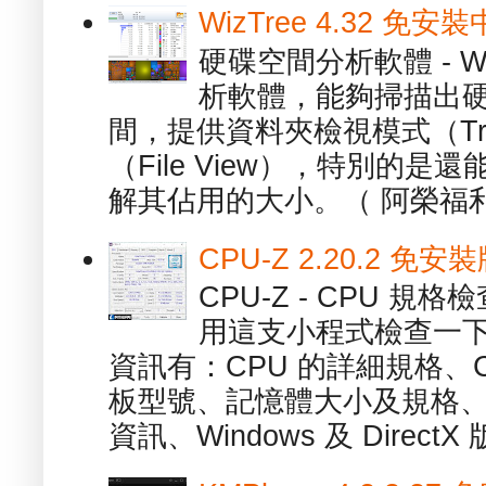
WizTree 4.32 
硬碟空間分析軟體 - W
析軟體，能夠掃描出
間，提供資料夾檢視模式（Tre
（File View），特別的
解其佔用的大小。（ 阿榮福利
CPU-Z 2.20.2 
CPU-Z - CPU 
用這支小程式檢查一下
資訊有：CPU 的詳細規格、C
板型號、記憶體大小及規格、
資訊、Windows 及 DirectX 版