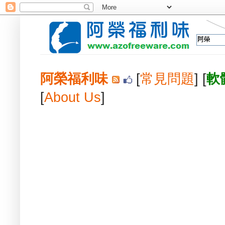
阿榮福利味
[
常見問題
] [
軟
[
About Us
]