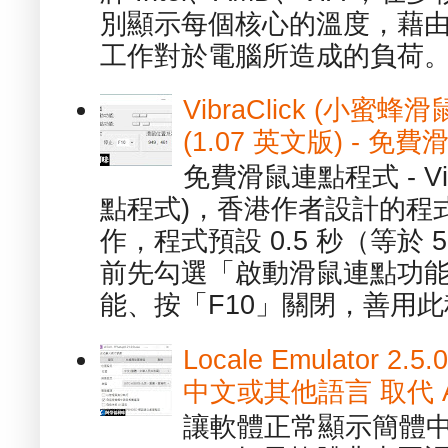
別顯示每個核心的溫度，藉
工作對於電腦所造成的負荷。（ 
VibraClick (小蜜
(1.07 英文版) - 
免費滑鼠連點程式 - Vib
點程式)，香港作者設計的程
作，程式預設 0.5 秒（等於
前先勾選「啟動滑鼠連點功能
能、按「F10」關閉，善用此程
Locale Emulator
中文或其他語言 取代 AppL
讓軟體正常顯示簡體中文或