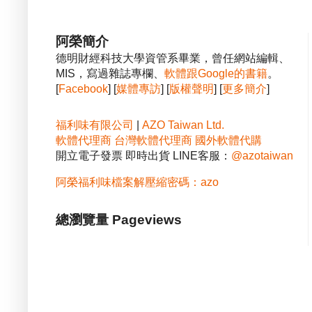
阿榮簡介
德明財經科技大學資管系畢業，曾任網站編輯、
MIS，寫過雜誌專欄、
軟體跟Google的書籍
。
[
Facebook
] [
媒體專訪
] [
版權聲明
] [
更多簡介
]
福利味有限公司
|
AZO Taiwan Ltd.
軟體代理商
台灣軟體代理商
國外軟體代購
開立電子發票 即時出貨 LINE客服：
@azotaiwan
阿榮福利味檔案解壓縮密碼：azo
總瀏覽量 Pageviews