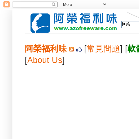
阿榮福利味
[
常見問題
] [
軟
[
About Us
]