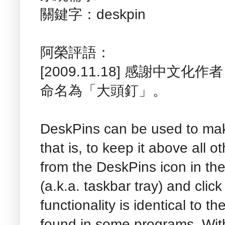
關鍵字：deskpin
阿榮評語：
[2009.11.18] 感謝中文
命名為「大頭釘」。
DeskPins can be used to mak
that is, to keep it above all 
from the DeskPins icon in the
(a.k.a. taskbar tray) and clic
functionality is identical to t
found in some programs. Wit