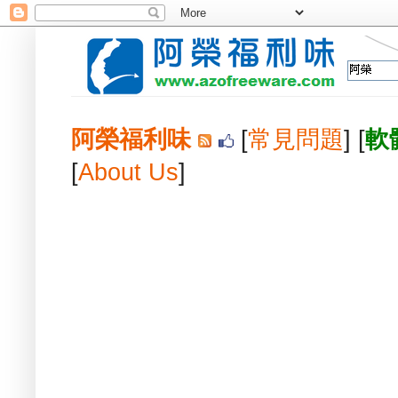
阿榮福利味
[
常見問題
] [
軟
[
About Us
]