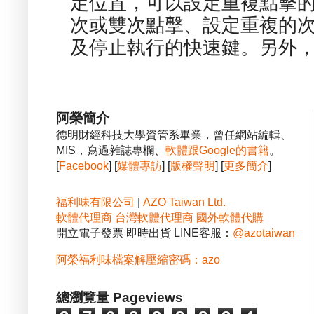
定位置，可以設定重複點擊的
次或雙次點擊、設定重複的
及停止執行的快速鍵。另外，也
阿榮簡介
德明財經科技大學資管系畢業，曾任網站編輯、
MIS，寫過雜誌專欄、
軟體跟Google的書籍
。
[
Facebook
] [
媒體專訪
] [
版權聲明
] [
更多簡介
]
福利味有限公司
|
AZO Taiwan Ltd.
軟體代理商
台灣軟體代理商
國外軟體代購
開立電子發票 即時出貨 LINE客服：
@azotaiwan
阿榮福利味檔案解壓縮密碼：azo
總瀏覽量 Pageviews