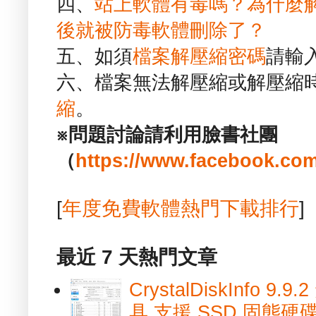
四、
站上軟體有毒嗎？為什麼
後就被防毒軟體刪除了？
五、如須
檔案解壓縮密碼
請輸
六、檔案無法解壓縮或解壓縮
縮
。
※問題討論請利用臉書社團
（
https://www.facebook.com
[
年度免費軟體熱門下載排行
]
最近 7 天熱門文章
CrystalDiskInfo
具 支援 SSD 固態硬