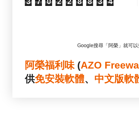
3
7
0
2
2
8
8
3
4
Google搜尋「阿榮」就可
阿榮福利味
(
AZO Freewa
供
免安裝
軟體
、
中文版
軟