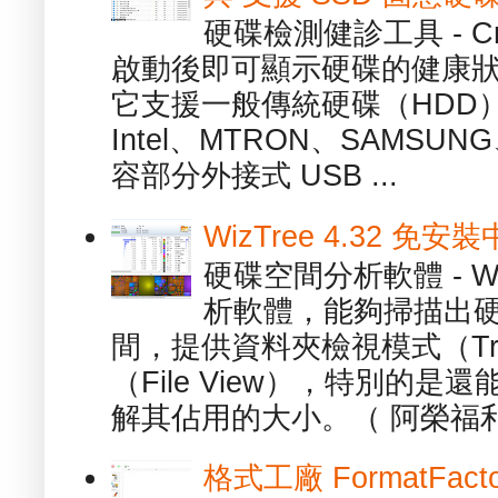
硬碟檢測健診工具 - Cry
啟動後即可顯示硬碟的健康
它支援一般傳統硬碟（HDD
Intel、MTRON、SAMSUN
容部分外接式 USB ...
WizTree 4.32 
硬碟空間分析軟體 - W
析軟體，能夠掃描出
間，提供資料夾檢視模式（Tre
（File View），特別的
解其佔用的大小。（ 阿榮福利
格式工廠 FormatFact