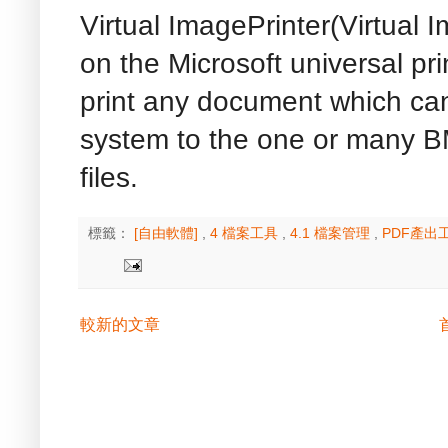
Virtual ImagePrinter(Virtual I
on the Microsoft universal pri
print any document which ca
system to the one or many 
files.
標籤：
[自由軟體]
,
4 檔案工具
,
4.1 檔案管理
,
PDF產出
較新的文章