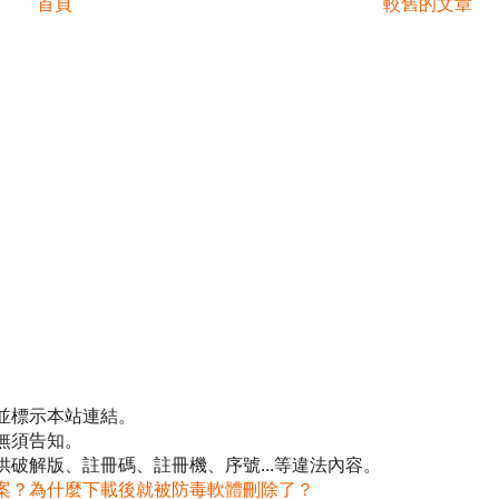
首頁
較舊的文章
並標示本站連結。
無須告知。
破解版、註冊碼、註冊機、序號...等違法內容。
案？為什麼下載後就被防毒軟體刪除了？