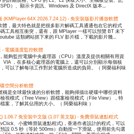
的詳細規格、CPU 的 L1、L2 快取大小、主機板型號、記
、顯示卡資訊、Windows 及 DirectX 版本...
版 (KMPlayer 64X 2026.7.24.12) - 免安裝版影片播放軟體
影片播放軟體，最大特色就是把很多影片解碼工具通通包在它的程式
具相互衝突，還有，跟 MPlayer 一樣可以預覽 BT 未下
tube 這類網站抓下來的 FLV 影片檔，下載的影片幾...
中文版 - 電腦溫度監控軟體
Temp，能夠監控電腦中央處理器（CPU）溫度及提供相關有用資
AMD、VIA ，在多核心處理器的電腦上，還可以分別顯示每個核
，可以了解每項工作對於電腦所造成的負荷。（ 阿榮福利味
 - 硬碟空間分析軟體
ree，號稱是全球最快速的分析軟體，能夠掃描出硬碟中哪些資料
式（Tree View）跟檔案檢視模式（File View），特
檔案，了解其佔用的大小。（ 阿榮福利味 ）
式) 1.06.7 免安裝中文版 (1.07 英文版) - 免費滑鼠連點程式
ick (vClick、小蜜蜂滑鼠連點程式)，香港作者設計的程式，可以
設 0.5 秒（等於 500ms）自動按一下滑鼠，使用前先勾選