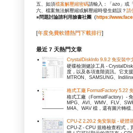
五、如須
檔案解壓縮密碼
請輸入：「azo」或
六、檔案無法解壓縮或解壓縮時發生錯誤？
請
※問題討論請利用臉書社團（
https://www.fac
[
年度免費軟體熱門下載排行
]
最近 7 天熱門文章
CrystalDiskInfo 9.9.
硬碟檢測健診工具 - Crystal
度，以及各項進階資訊。它支援一
MTRON、SAMSUNG、Indil
格式工廠 FormatFactory 
格式工廠（FormatFactor
MPG、AVI、WMV、FLV、S
M4A、WAV 檔，還有圖片轉檔
CPU-Z 2.20.2 免安裝版 -
CPU-Z - CPU 規格檢查