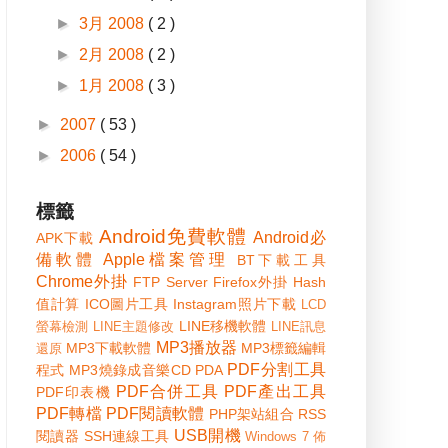
►
3月 2008
( 2 )
►
2月 2008
( 2 )
►
1月 2008
( 3 )
►
2007
( 53 )
►
2006
( 54 )
標籤
Android免費軟體
Android必
APK下載
備軟體
Apple檔案管理
BT下載工具
Chrome外掛
FTP Server
Firefox外掛
Hash
值計算
ICO圖片工具
Instagram照片下載
LCD
LINE移機軟體
螢幕檢測
LINE主題修改
LINE訊息
MP3播放器
MP3下載軟體
MP3標籤編輯
還原
PDF分割工具
程式
MP3燒錄成音樂CD
PDA
PDF合併工具
PDF產出工具
PDF印表機
PDF轉檔
PDF閱讀軟體
PHP架站組合
RSS
USB開機
閱讀器
SSH連線工具
Windows 7 佈