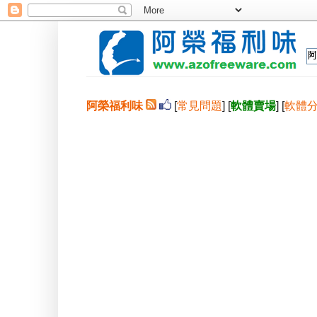
阿榮福利味
[
常見問題
] [
軟體賣場
] [
軟體