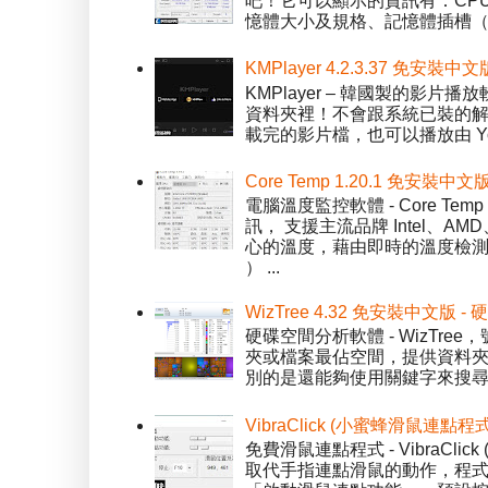
吧！它可以顯示的資訊有：CPU 
憶體大小及規格、記憶體插槽（SPD）
KMPlayer 4.2.3.37 免安裝中文
KMPlayer – 韓國製的
資料夾裡！不會跟系統已裝的解碼工
載完的影片檔，也可以播放由 You
Core Temp 1.20.1 免安裝
電腦溫度監控軟體 - Core 
訊， 支援主流品牌 Intel、
心的溫度，藉由即時的溫度檢測
） ...
WizTree 4.32 免安裝中文版
硬碟空間分析軟體 - WizT
夾或檔案最佔空間，提供資料夾檢視模
別的是還能夠使用關鍵字來搜尋
VibraClick (小蜜蜂滑鼠連點程
免費滑鼠連點程式 - VibraCl
取代手指連點滑鼠的動作，程式預