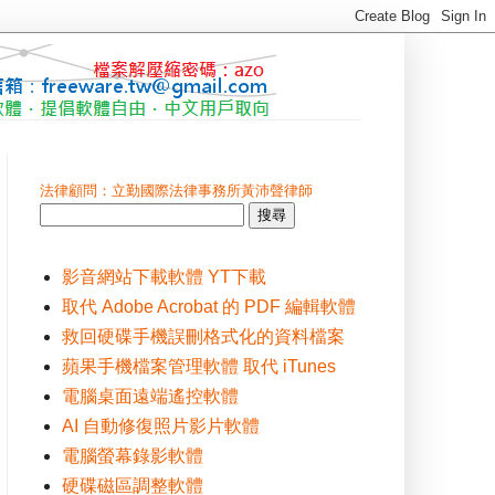
法律顧問：立勤國際法律事務所黃沛聲律師
影音網站下載軟體 YT下載
取代 Adobe Acrobat 的 PDF 編輯軟體
救回硬碟手機誤刪格式化的資料檔案
蘋果手機檔案管理軟體 取代 iTunes
電腦桌面遠端遙控軟體
AI 自動修復照片影片軟體
電腦螢幕錄影軟體
硬碟磁區調整軟體