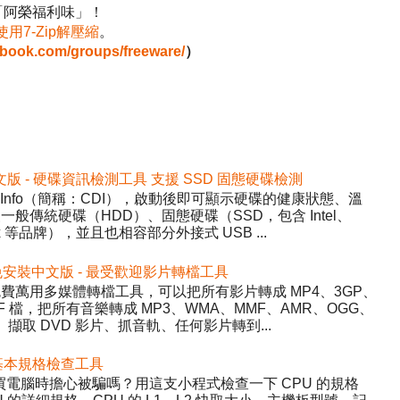
「阿榮福利味」！
使用7-Zip解壓縮
。
ebook.com/groups/freeware/
）
2 免安裝中文版 - 硬碟資訊檢測工具 支援 SSD 固態硬碟檢測
DiskInfo（簡稱：CDI），啟動後即可顯示硬碟的健康狀態、溫
般傳統硬碟（HDD）、固態硬碟（SSD，包含 Intel、
inx 等品牌），並且也相容部分外接式 USB ...
5.22 免安裝中文版 - 最受歡迎影片轉檔工具
y）- 免費萬用多媒體轉檔工具，可以把所有影片轉成 MP4、3GP、
WF 檔，把所有音樂轉成 MP3、WMA、MMF、AMR、OGG、
、擷取 DVD 影片、抓音軌、任何影片轉到...
 硬體基本規格檢查工具
程式，買電腦時擔心被騙嗎？用這支小程式檢查一下 CPU 的規格