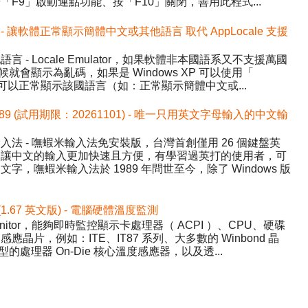
F9」啟動連點功能、按「F10」關閉，善用此程式...
.1 中文版 - 讓軟體正常顯示簡體中文或其他語言 取代 AppLocale 支援
- Locale Emulator，如果軟體非本國語系又不支援萬國
候就會顯示為亂碼，如果是 Windows XP 可以使用「
讓程式可以正常顯示該國語言（如：正常顯示簡體中文或...
589 (試用期限：20261101) - 唯一只用英文字母輸入的中文輸
法 - 嘸蝦米輸入法免安裝版，台灣首創僅用 26 個鍵盤英
，讓中文的輸入更加快速且方便，有學習過英打的使用者，可
，嘸蝦米輸入法於 1989 年問世至今，除了 Windows 版
 (1.67 英文版) - 電腦硬體溫度監測
nitor，能夠即時監控顯示卡處理器（ ACPI ）、CPU、硬碟
晶片，例如：ITE、IT87 系列、大多數的 Winbond 晶
的處理器 On-Die 核心溫度感應器，以及透...