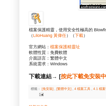
檔案保護精靈，使用安全性極高的 Blow
（
LiloHuang 黃偉任
）（
下載
）
官方網站：
檔案保護精靈址
軟體性質：免費軟體
介面語言：繁體中文
系統需求：Windows
下載連結→ [
按此下載免安裝
標籤：
[免安裝]
,
[繁體中文]
,
4 檔案工具
,
4.1 檔