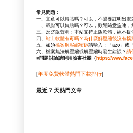
常見問題：
一、文章可以轉貼嗎？可以，不過要註明出處
二、載點可以轉貼嗎？可以，歡迎隨意盜連，
三、反盜版聲明：本站支持正版軟體，絕不提供
四、
站上軟體有毒嗎？為什麼解壓縮後沒有檔
五、如須
檔案解壓縮密碼
請輸入：「azo」或
六、檔案無法解壓縮或解壓縮時發生錯誤？
請
※問題討論請利用臉書社團（
https://www.fac
[
年度免費軟體熱門下載排行
]
最近 7 天熱門文章