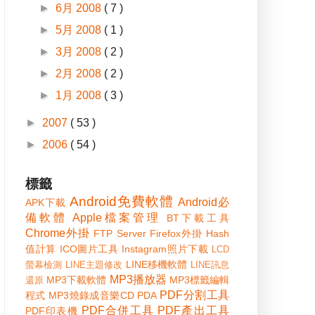
►
6月 2008
( 7 )
►
5月 2008
( 1 )
►
3月 2008
( 2 )
►
2月 2008
( 2 )
►
1月 2008
( 3 )
►
2007
( 53 )
►
2006
( 54 )
標籤
Android免費軟體
Android必
APK下載
備軟體
Apple檔案管理
BT下載工具
Chrome外掛
FTP Server
Firefox外掛
Hash
值計算
ICO圖片工具
Instagram照片下載
LCD
LINE移機軟體
螢幕檢測
LINE主題修改
LINE訊息
MP3播放器
MP3下載軟體
MP3標籤編輯
還原
PDF分割工具
程式
MP3燒錄成音樂CD
PDA
PDF合併工具
PDF產出工具
PDF印表機