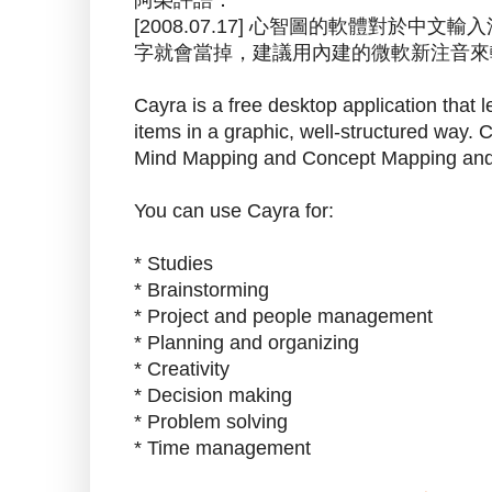
阿榮評語：
[2008.07.17] 心智圖的軟體對於
字就會當掉，建議用內建的微軟新注音
Cayra is a free desktop application that 
items in a graphic, well-structured way. 
Mind Mapping and Concept Mapping and a
You can use Cayra for:
* Studies
* Brainstorming
* Project and people management
* Planning and organizing
* Creativity
* Decision making
* Problem solving
* Time management