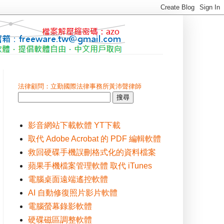
法律顧問：立勤國際法律事務所黃沛聲律師
影音網站下載軟體 YT下載
取代 Adobe Acrobat 的 PDF 編輯軟體
救回硬碟手機誤刪格式化的資料檔案
蘋果手機檔案管理軟體 取代 iTunes
電腦桌面遠端遙控軟體
AI 自動修復照片影片軟體
電腦螢幕錄影軟體
硬碟磁區調整軟體