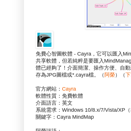
免費心智圖軟體 - Cayra，它可以匯入Mi
共享軟體，但若純粹是要匯入MindMan
體已經夠了！介面簡潔、操作方便、自動
存為JPG圖檔或*.cayra檔。（
阿榮
）（
下
官方網站：
Cayra
軟體性質：免費軟體
介面語言：英文
系統需求：Windows 10/8.x/7/Vista/XP
關鍵字：Cayra MindMap