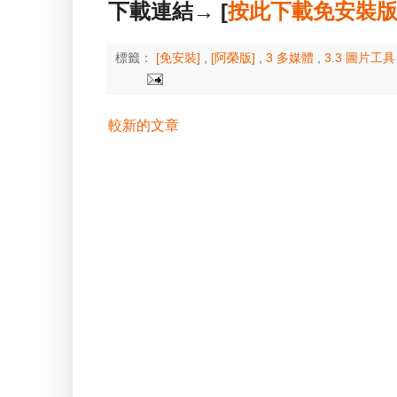
下載連結→ [
按此下載免安裝
標籤：
[免安裝]
,
[阿榮版]
,
3 多媒體
,
3.3 圖片工
較新的文章