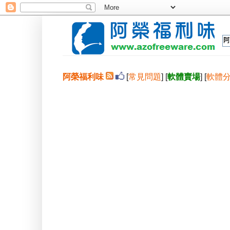
阿榮福利味
[
常見問題
] [
軟體賣場
] [
軟體