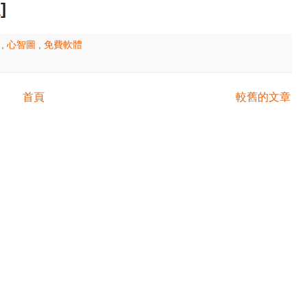
版
]
具
,
心智圖
,
免費軟體
首頁
較舊的文章