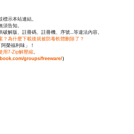
並標示本站連結。
無須告知。
破解版、註冊碼、註冊機、序號...等違法內容。
案？為什麼下載後就被防毒軟體刪除了？
「阿榮福利味」！
使用7-Zip解壓縮
。
ebook.com/groups/freeware/
）