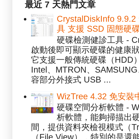
最近 7 天熱門文章
CrystalDiskInfo
具 支援 SSD 固態硬
硬碟檢測健診工具 - Cry
啟動後即可顯示硬碟的健康
它支援一般傳統硬碟（HDD
Intel、MTRON、SAMSUN
容部分外接式 USB ...
WizTree 4.32 
硬碟空間分析軟體 - W
析軟體，能夠掃描出
間，提供資料夾檢視模式（Tre
（File View），特別的