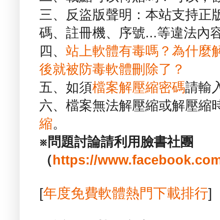
三、反盜版聲明：本站支持正
碼、註冊機、序號...等違法內
四、
站上軟體有毒嗎？為什麼
後就被防毒軟體刪除了？
五、如須
檔案解壓縮密碼
請輸
六、檔案無法解壓縮或解壓縮
縮
。
※問題討論請利用臉書社團
（
https://www.facebook.com
[
年度免費軟體熱門下載排行
]