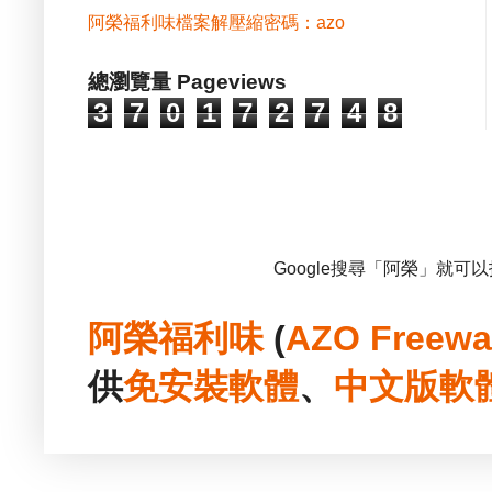
阿榮福利味檔案解壓縮密碼：azo
總瀏覽量 Pageviews
3
7
0
1
7
2
7
4
8
Google搜尋「阿榮」就可
阿榮福利味
(
AZO Freewa
供
免安裝
軟體
、
中文版
軟