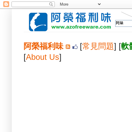
阿榮福利味
[
常見問題
] [
軟
[
About Us
]