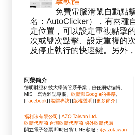
擊軟體
免費電腦滑鼠自動點擊軟體 -
名：AutoClicker），
定位置，可以設定重複點擊的
次或雙次點擊、設定重複的
及停止執行的快速鍵。另外，也
阿榮簡介
德明財經科技大學資管系畢業，曾任網站編輯、
MIS，寫過雜誌專欄、
軟體跟Google的書籍
。
[
Facebook
] [
媒體專訪
] [
版權聲明
] [
更多簡介
]
福利味有限公司
|
AZO Taiwan Ltd.
軟體代理商
台灣軟體代理商
國外軟體代購
開立電子發票 即時出貨 LINE客服：
@azotaiwan