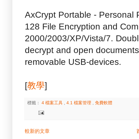
AxCrypt Portable - Personal 
128 File Encryption and Com
2000/2003/XP/Vista/7. Double
decrypt and open documents.
removable USB-devices.
[
教學
]
標籤：
4 檔案工具
,
4.1 檔案管理
,
免費軟體
較新的文章