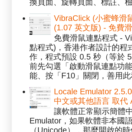
換頁面、旋轉頁面、標註、檢
VibraClick (小蜜
(1.07 英文版) - 
免費滑鼠連點程式 - Vib
點程式)，香港作者設計的程
作，程式預設 0.5 秒（等於
前先勾選「啟動滑鼠連點功能
能、按「F10」關閉，善用此程
Locale Emulator
中文或其他語言 取代 AppL
讓軟體正常顯示簡體中文或
Emulator，如果軟體非本
（Unicode），那麼開啟