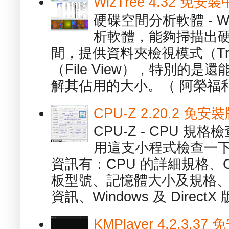
WizTree 4.32 
硬碟空間分析軟體 - W
析軟體，能夠掃描出
間，提供資料夾檢視模式（Tre
（File View），特別的
解其佔用的大小。（ 阿榮福利
CPU-Z 2.20.2 
CPU-Z - CPU 
用這支小程式檢查一下
資訊有：CPU 的詳細規格、C
板型號、記憶體大小及規格、
資訊、Windows 及 DirectX 版
KMPlayer 4.2.3.37