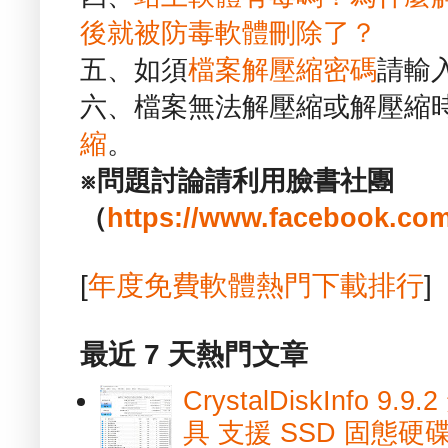
後就被防毒軟體刪除了？
五、如須
檔案解壓縮密碼
請輸
六、檔案無法解壓縮或解壓縮
縮
。
※問題討論請利用臉書社團
（
https://www.facebook.com
[
年度免費軟體熱門下載排行
]
最近 7 天熱門文章
CrystalDiskInfo
具 支援 SSD 固態硬