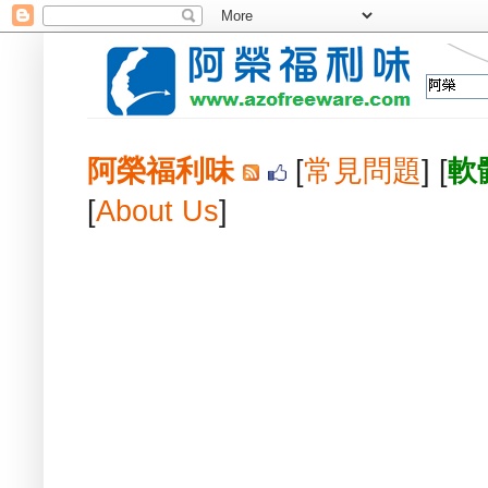
阿榮福利味
[
常見問題
] [
軟
[
About Us
]