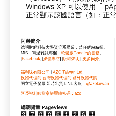
Windows XP 可以使用「 p
正常顯示該國語言（如：正常顯
阿榮簡介
德明財經科技大學資管系畢業，曾任網站編輯、
MIS，寫過雜誌專欄、
軟體跟Google的書籍
。
[
Facebook
] [
媒體專訪
] [
版權聲明
] [
更多簡介
]
福利味有限公司
|
AZO Taiwan Ltd.
軟體代理商
台灣軟體代理商
國外軟體代購
開立電子發票 即時出貨 LINE客服：
@azotaiwan
阿榮福利味檔案解壓縮密碼：azo
總瀏覽量 Pageviews
3
7
0
0
6
1
2
6
1