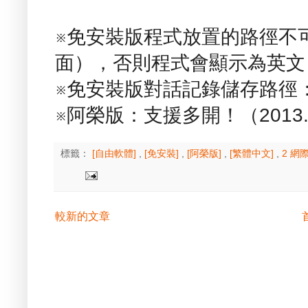
※免安裝版程式放置的路徑不
面），否則程式會顯示為英文！（2
※免安裝版對話記錄儲存路徑：\Data\s
※阿榮版：支援多開！（2013.0
標籤：
[自由軟體]
,
[免安裝]
,
[阿榮版]
,
[繁體中文]
,
2 網
較新的文章