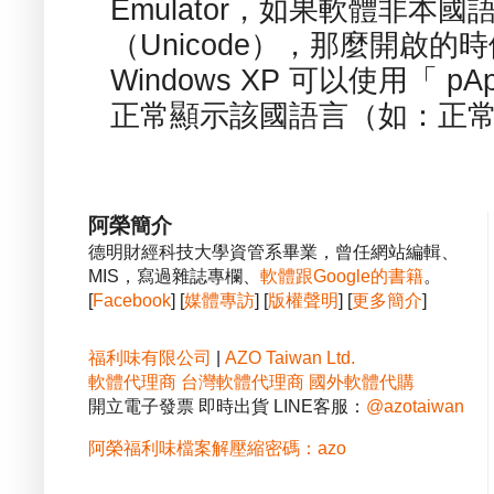
Emulator，如果軟體非本
（Unicode），那麼開啟
Windows XP 可以使用「 p
正常顯示該國語言（如：正常顯
阿榮簡介
德明財經科技大學資管系畢業，曾任網站編輯、
MIS，寫過雜誌專欄、
軟體跟Google的書籍
。
[
Facebook
] [
媒體專訪
] [
版權聲明
] [
更多簡介
]
福利味有限公司
|
AZO Taiwan Ltd.
軟體代理商
台灣軟體代理商
國外軟體代購
開立電子發票 即時出貨 LINE客服：
@azotaiwan
阿榮福利味檔案解壓縮密碼：azo