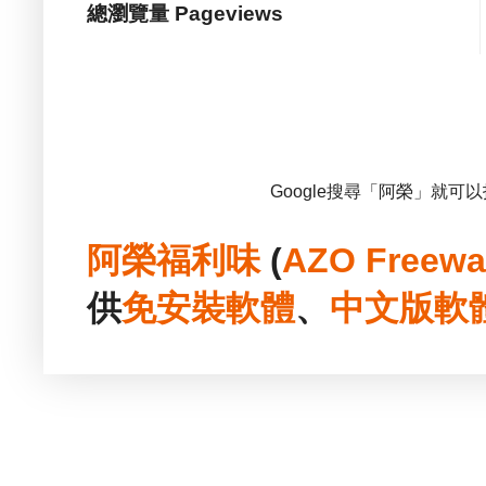
總瀏覽量 Pageviews
Google搜尋「阿榮」就可
阿榮福利味
(
AZO Freewa
供
免安裝
軟體
、
中文版
軟