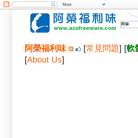
阿榮福利味
[
常見問題
] [
軟
[
About Us
]