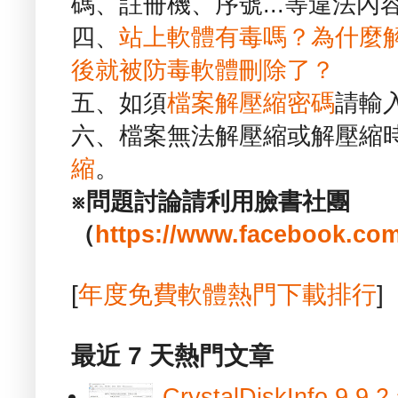
碼、註冊機、序號...等違法內
四、
站上軟體有毒嗎？為什麼
後就被防毒軟體刪除了？
五、如須
檔案解壓縮密碼
請輸
六、檔案無法解壓縮或解壓縮
縮
。
※問題討論請利用臉書社團
（
https://www.facebook.com
[
年度免費軟體熱門下載排行
]
最近 7 天熱門文章
CrystalDiskInfo