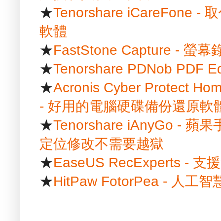
★
Tenorshare iCareFon
軟體
★
FastStone Capture -
★
Tenorshare PDNob PDF
★
Acronis Cyber Protect Hom
- 好用的電腦硬碟備份還原軟
★
Tenorshare iAnyGo
定位修改不需要越獄
★
EaseUS RecExpert
★
HitPaw FotorPea -