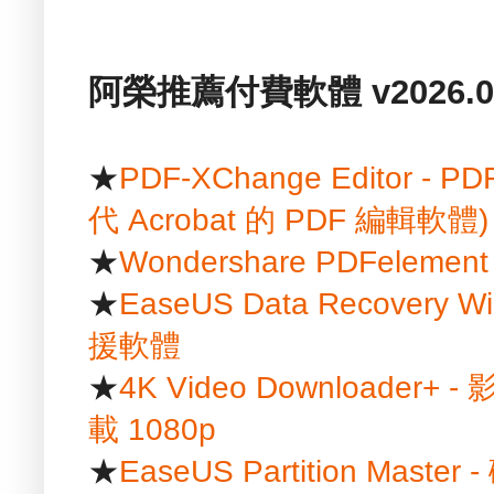
阿榮推薦付費軟體 v2026.01
★
PDF-XChange Editor
代 Acrobat 的 PDF 編輯軟體)
★
Wondershare PDFelem
★
EaseUS Data Recover
援軟體
★
4K Video Downloader+ 
載 1080p
★
EaseUS Partition Mast