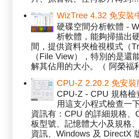
WizTree 4.32 
硬碟空間分析軟體 - W
析軟體，能夠掃描出
間，提供資料夾檢視模式（Tre
（File View），特別的
解其佔用的大小。（ 阿榮福利
CPU-Z 2.20.2 
CPU-Z - CPU 
用這支小程式檢查一下
資訊有：CPU 的詳細規格、C
板型號、記憶體大小及規格、
資訊、Windows 及 DirectX 版