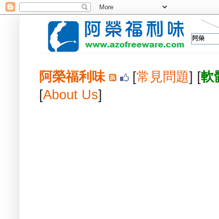
阿榮福利味
[
常見問題
] [
軟
[
About Us
]