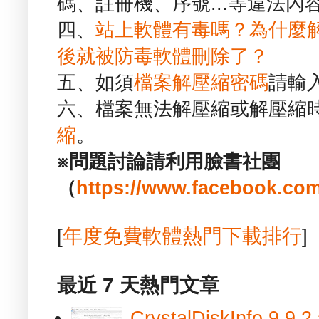
碼、註冊機、序號...等違法內
四、
站上軟體有毒嗎？為什麼
後就被防毒軟體刪除了？
五、如須
檔案解壓縮密碼
請輸
六、檔案無法解壓縮或解壓縮
縮
。
※問題討論請利用臉書社團
（
https://www.facebook.com
[
年度免費軟體熱門下載排行
]
最近 7 天熱門文章
CrystalDiskInfo