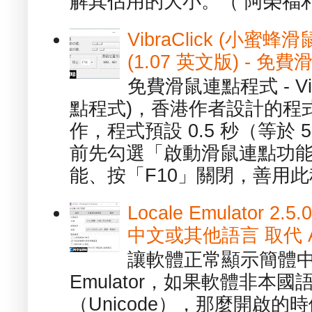
解其佔用的大小。（ 阿榮福利
VibraClick (小蜜
(1.07 英文版) - 
免費滑鼠連點程式 - Vib
點程式)，香港作者設計的程
作，程式預設 0.5 秒（等於
前先勾選「啟動滑鼠連點功能
能、按「F10」關閉，善用此程
Locale Emulator
中文或其他語言 取代 AppL
讓軟體正常顯示簡體中文或
Emulator，如果軟體非本
（Unicode），那麼開啟