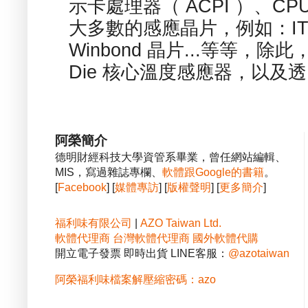
示卡處理器（ ACPI ）、
大多數的感應晶片，例如：ITE
Winbond 晶片...等等，
Die 核心溫度感應器，以及透.
阿榮簡介
德明財經科技大學資管系畢業，曾任網站編輯、
MIS，寫過雜誌專欄、
軟體跟Google的書籍
。
[
Facebook
] [
媒體專訪
] [
版權聲明
] [
更多簡介
]
福利味有限公司
|
AZO Taiwan Ltd.
軟體代理商
台灣軟體代理商
國外軟體代購
開立電子發票 即時出貨 LINE客服：
@azotaiwan
阿榮福利味檔案解壓縮密碼：azo