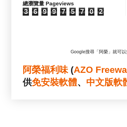
總瀏覽量 Pageviews
3
6
9
9
7
5
7
0
2
Google搜尋「阿榮」就可
阿榮福利味
(
AZO Freewa
供
免安裝
軟體
、
中文版
軟