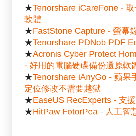
★
Tenorshare iCareFon
軟體
★
FastStone Capture -
★
Tenorshare PDNob PDF
★
Acronis Cyber Protect Hom
- 好用的電腦硬碟備份還原軟
★
Tenorshare iAnyGo
定位修改不需要越獄
★
EaseUS RecExpert
★
HitPaw FotorPea -