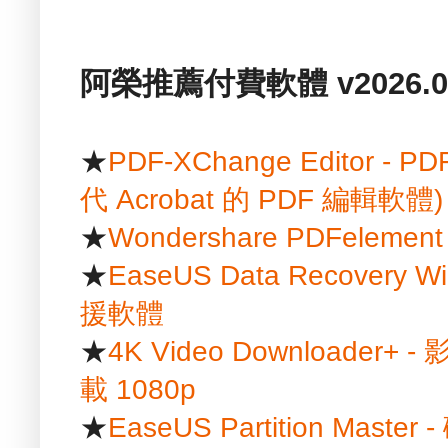
阿榮推薦付費軟體 v2026.01
★
PDF-XChange Editor
代 Acrobat 的 PDF 編輯軟體)
★
Wondershare PDFelem
★
EaseUS Data Recover
援軟體
★
4K Video Downloader+ 
載 1080p
★
EaseUS Partition Mast