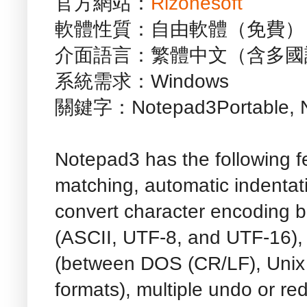
官方網站：
Rizonesoft
軟體性質：自由軟體（免費）
介面語言：繁體中文（含多國
系統需求：Windows
關鍵字：Notepad3Portable, No
Notepad3 has the following fe
matching, automatic indentat
convert character encoding 
(ASCII, UTF-8, and UTF-16),
(between DOS (CR/LF), Unix 
formats), multiple undo or r