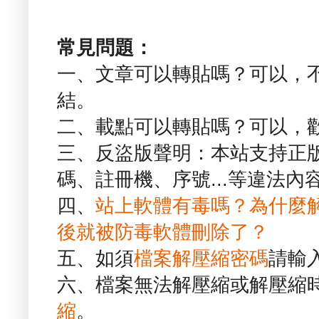
常見問題：
一、文章可以轉貼嗎？可以，
結。
二、載點可以轉貼嗎？可以，
三、反盜版聲明：本站支持正
碼、註冊機、序號...等違法內
四、
站上軟體有毒嗎？為什麼
後就被防毒軟體刪除了？
五、如須
檔案解壓縮密碼
請輸
六、檔案無法解壓縮或解壓縮
縮
。