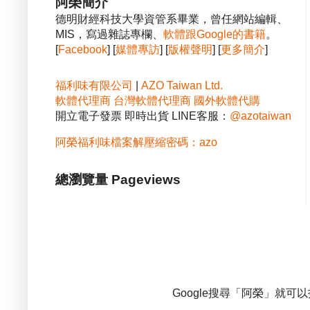
阿榮簡介
德明財經科技大學資管系畢業，曾任網站編輯、
MIS，寫過雜誌專欄、
軟體跟Google的書籍
。
[
Facebook
] [
媒體專訪
] [
版權聲明
] [
更多簡介
]
福利味有限公司
|
AZO Taiwan Ltd.
軟體代理商
台灣軟體代理商
國外軟體代購
開立電子發票 即時出貨 LINE客服：
@azotaiwan
阿榮福利味檔案解壓縮密碼：azo
總瀏覽量 Pageviews
Google搜尋「阿榮」就可