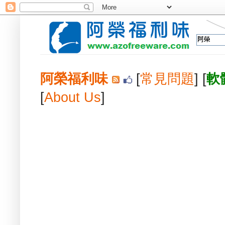
阿榮福利味
[
常見問題
] [
軟
[
About Us
]