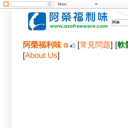
阿榮福利味
[
常見問題
] [
軟
[
About Us
]