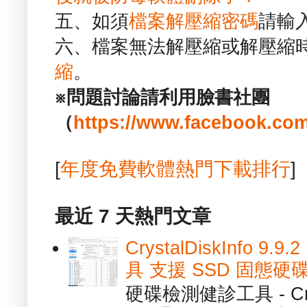
五、如須
檔案解壓縮密碼
請輸
六、檔案無法解壓縮或解壓縮
縮
。
※問題討論請利用臉書社團
（
https://www.facebook.com
[
年度免費軟體熱門下載排行
]
最近 7 天熱門文章
CrystalDiskInfo
具 支援 SSD 固態硬
硬碟檢測健診工具 - Cry