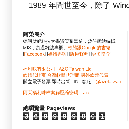
1989 年問世至今，除了 Wind
阿榮簡介
德明財經科技大學資管系畢業，曾任網站編輯、
MIS，寫過雜誌專欄、
軟體跟Google的書籍
。
[
Facebook
] [
媒體專訪
] [
版權聲明
] [
更多簡介
]
福利味有限公司
|
AZO Taiwan Ltd.
軟體代理商
台灣軟體代理商
國外軟體代購
開立電子發票 即時出貨 LINE客服：
@azotaiwan
阿榮福利味檔案解壓縮密碼：azo
總瀏覽量 Pageviews
3
6
9
9
9
9
0
0
1