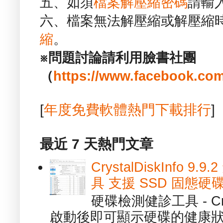
五、如須
檔案解壓縮密碼
請輸
六、檔案無法解壓縮或解壓縮
縮
。
※問題討論請利用臉書社團
（
https://www.facebook.com
[
年度免費軟體熱門下載排行
]
最近 7 天熱門文章
CrystalDiskInfo
具 支援 SSD 固態硬
硬碟檢測健診工具 - Cry
啟動後即可顯示硬碟的健康