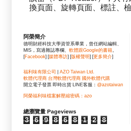
換頁面、旋轉頁面、標註、檢
阿榮簡介
德明財經科技大學資管系畢業，曾任網站編輯、
MIS，寫過雜誌專欄、
軟體跟Google的書籍
。
[
Facebook
] [
媒體專訪
] [
版權聲明
] [
更多簡介
]
福利味有限公司
|
AZO Taiwan Ltd.
軟體代理商
台灣軟體代理商
國外軟體代購
開立電子發票 即時出貨 LINE客服：
@azotaiwan
阿榮福利味檔案解壓縮密碼：azo
總瀏覽量 Pageviews
3
6
9
8
6
8
1
2
8