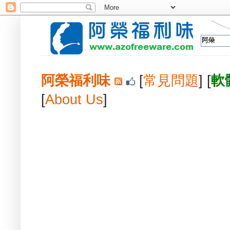
阿榮福利味
[
常見問題
] [
軟
[
About Us
]