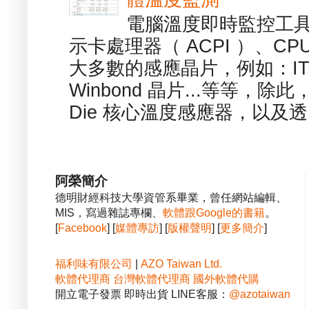
電腦溫度即時監控工具 -
示卡處理器（ ACPI ）、
大多數的感應晶片，例如：ITE
Winbond 晶片...等等，
Die 核心溫度感應器，以及透.
阿榮簡介
德明財經科技大學資管系畢業，曾任網站編輯、
MIS，寫過雜誌專欄、
軟體跟Google的書籍
。
[
Facebook
] [
媒體專訪
] [
版權聲明
] [
更多簡介
]
福利味有限公司
|
AZO Taiwan Ltd.
軟體代理商
台灣軟體代理商
國外軟體代購
開立電子發票 即時出貨 LINE客服：
@azotaiwan