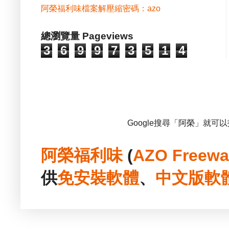
阿榮福利味檔案解壓縮密碼：azo
總瀏覽量 Pageviews
3
6
9
9
7
3
5
1
4
Google搜尋「阿榮」就可
阿榮福利味
(
AZO Freewa
供
免安裝
軟體
、
中文版
軟