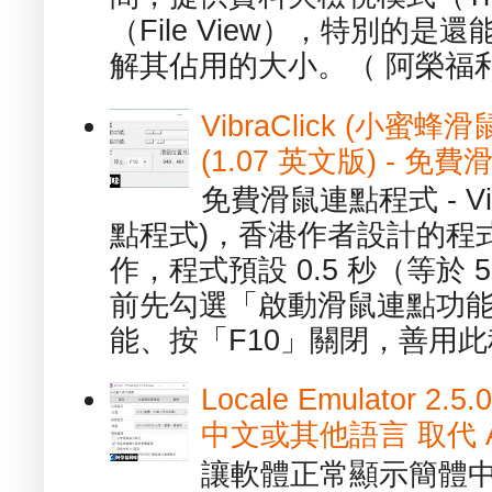
（File View），特別的
解其佔用的大小。（ 阿榮福利
VibraClick (小蜜
(1.07 英文版) - 
免費滑鼠連點程式 - Vib
點程式)，香港作者設計的程
作，程式預設 0.5 秒（等於
前先勾選「啟動滑鼠連點功能
能、按「F10」關閉，善用此程
Locale Emulator
中文或其他語言 取代 AppL
讓軟體正常顯示簡體中文或