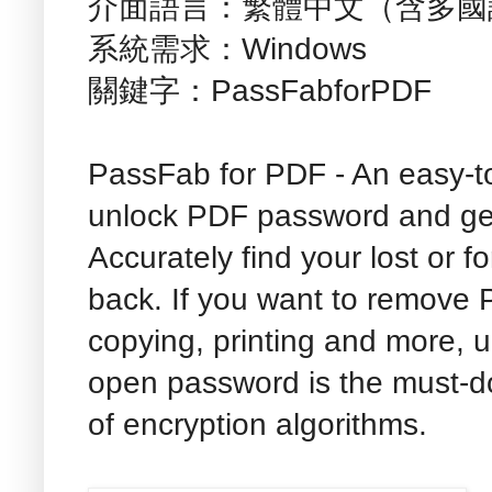
介面語言：繁體中文（含多國
系統需求：Windows
關鍵字：PassFabforPDF
PassFab for PDF - An easy-to
unlock PDF password and get 
Accurately find your lost or
back. If you want to remove P
copying, printing and more, 
open password is the must-d
of encryption algorithms.