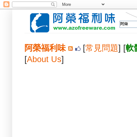
阿榮福利味
[
常見問題
] [
軟
[
About Us
]