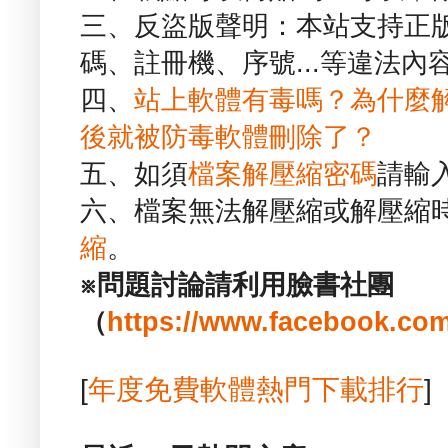
三、反盜版聲明：本站支持正
碼、註冊機、序號...等違法內
四、
站上軟體有毒嗎？為什麼
後就被防毒軟體刪除了？
五、如須
檔案解壓縮密碼
請輸
六、檔案無法解壓縮或解壓縮
縮
。
※問題討論請利用臉書社團
（
https://www.facebook.com
[
年度免費軟體熱門下載排行
]