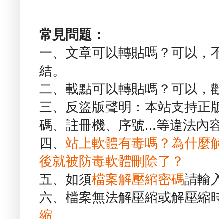
常見問題：
一、文章可以轉貼嗎？可以，
結。
二、載點可以轉貼嗎？可以，
三、反盜版聲明：本站支持正
碼、註冊機、序號...等違法內
四、
站上軟體有毒嗎？為什麼
後就被防毒軟體刪除了？
五、如須
檔案解壓縮密碼
請輸
六、檔案無法解壓縮或解壓縮
縮
。