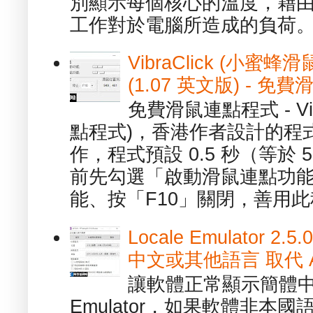
別顯示每個核心的溫度，藉
工作對於電腦所造成的負荷。（ 
VibraClick (小蜜
(1.07 英文版) - 
免費滑鼠連點程式 - Vib
點程式)，香港作者設計的程
作，程式預設 0.5 秒（等於
前先勾選「啟動滑鼠連點功能
能、按「F10」關閉，善用此程
Locale Emulator
中文或其他語言 取代 AppL
讓軟體正常顯示簡體中文或
Emulator，如果軟體非本