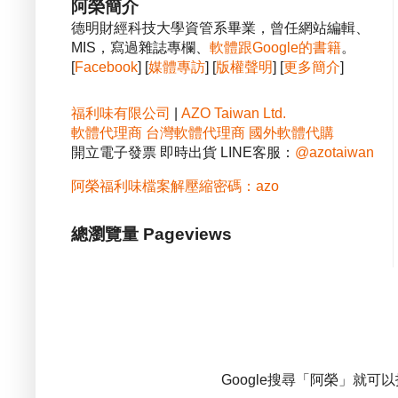
阿榮簡介
德明財經科技大學資管系畢業，曾任網站編輯、
MIS，寫過雜誌專欄、
軟體跟Google的書籍
。
[
Facebook
] [
媒體專訪
] [
版權聲明
] [
更多簡介
]
福利味有限公司
|
AZO Taiwan Ltd.
軟體代理商
台灣軟體代理商
國外軟體代購
開立電子發票 即時出貨 LINE客服：
@azotaiwan
阿榮福利味檔案解壓縮密碼：azo
總瀏覽量 Pageviews
Google搜尋「阿榮」就可