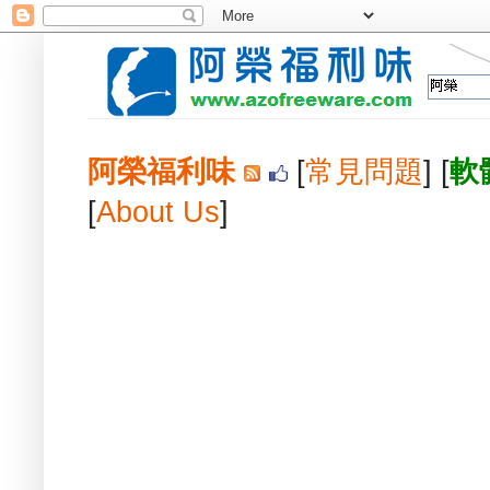
阿榮福利味
[
常見問題
] [
軟
[
About Us
]