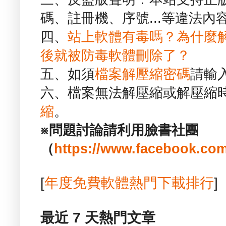
碼、註冊機、序號...等違法內
四、
站上軟體有毒嗎？為什麼
後就被防毒軟體刪除了？
五、如須
檔案解壓縮密碼
請輸
六、檔案無法解壓縮或解壓縮
縮
。
※問題討論請利用臉書社團
（
https://www.facebook.com
[
年度免費軟體熱門下載排行
]
最近 7 天熱門文章