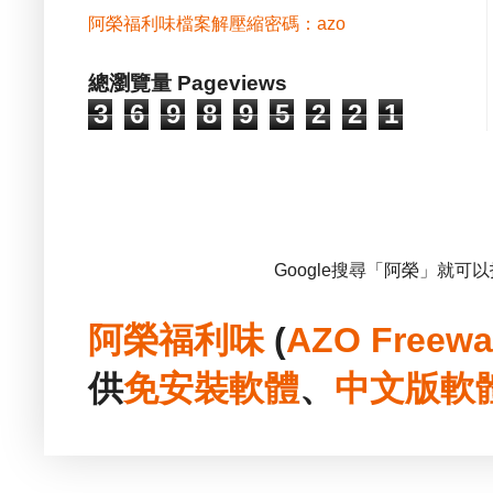
阿榮福利味檔案解壓縮密碼：azo
總瀏覽量 Pageviews
3
6
9
8
9
5
2
2
1
Google搜尋「阿榮」就可
阿榮福利味
(
AZO Freewa
供
免安裝
軟體
、
中文版
軟