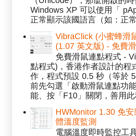
（Unicode），那麼開啟
Windows XP 可以使用「 p
正常顯示該國語言（如：正常顯
VibraClick (小蜜
(1.07 英文版) - 
免費滑鼠連點程式 - Vib
點程式)，香港作者設計的程
作，程式預設 0.5 秒（等於
前先勾選「啟動滑鼠連點功能
能、按「F10」關閉，善用此程
HWMonitor 1.30 
體溫度監測
電腦溫度即時監控工具 -