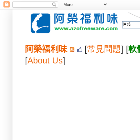
阿榮福利味
[
常見問題
] [
軟
[
About Us
]