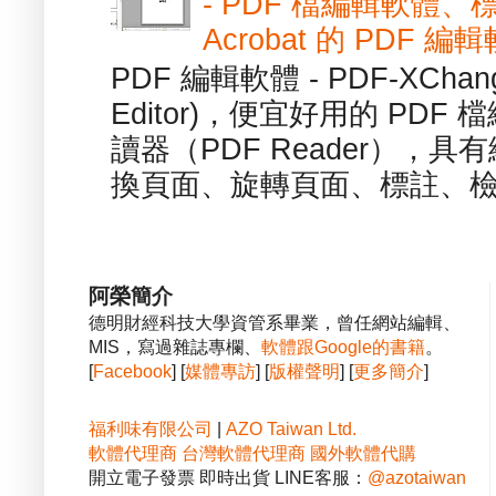
- PDF 檔編輯軟體
Acrobat 的 PDF 編
PDF 編輯軟體 - PDF-XChange 
Editor)，便宜好用的 PDF
讀器（PDF Reader），
換頁面、旋轉頁面、標註、檢
阿榮簡介
德明財經科技大學資管系畢業，曾任網站編輯、
MIS，寫過雜誌專欄、
軟體跟Google的書籍
。
[
Facebook
] [
媒體專訪
] [
版權聲明
] [
更多簡介
]
福利味有限公司
|
AZO Taiwan Ltd.
軟體代理商
台灣軟體代理商
國外軟體代購
開立電子發票 即時出貨 LINE客服：
@azotaiwan