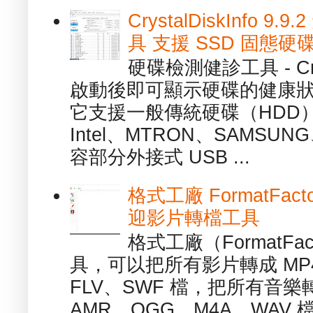
CrystalDiskInfo
具 支援 SSD 固態硬
硬碟檢測健診工具 - Cry
啟動後即可顯示硬碟的健康
它支援一般傳統硬碟（HDD
Intel、MTRON、SAMSUN
容部分外接式 USB ...
格式工廠 FormatFact
迎影片轉檔工具
格式工廠（FormatFa
具，可以把所有影片轉成 MP4
FLV、SWF 檔，把所有音樂
AMR、OGG、M4A、WAV