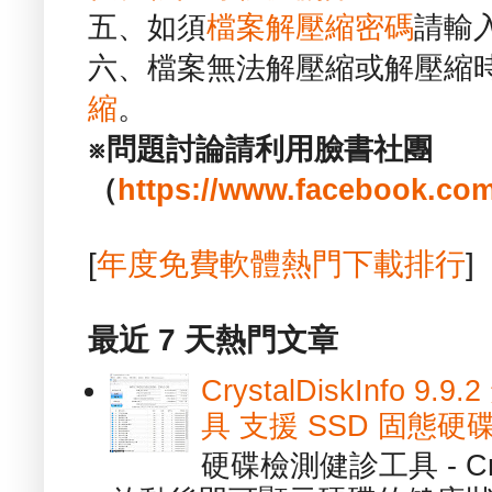
五、如須
檔案解壓縮密碼
請輸
六、檔案無法解壓縮或解壓縮
縮
。
※問題討論請利用臉書社團
（
https://www.facebook.com
[
年度免費軟體熱門下載排行
]
最近 7 天熱門文章
CrystalDiskInfo
具 支援 SSD 固態硬
硬碟檢測健診工具 - Cry