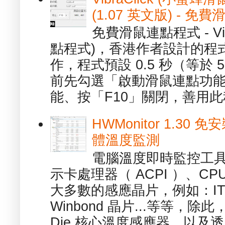
(1.07 英文版) - 
免費滑鼠連點程式 - Vib
點程式)，香港作者設計的程
作，程式預設 0.5 秒（等於
前先勾選「啟動滑鼠連點功能
能、按「F10」關閉，善用此程
HWMonitor 1.30 
體溫度監測
電腦溫度即時監控工具 -
示卡處理器（ ACPI ）、
大多數的感應晶片，例如：ITE
Winbond 晶片...等等，
Die 核心溫度感應器，以及透.