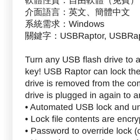
軟體性質：自由軟體（免費）
介面語言：英文、簡體中文
系統需求：Windows
關鍵字：USBRaptor, USBRapt
Turn any USB flash drive to 
key! USB Raptor can lock th
drive is removed from the c
drive is plugged in again to 
• Automated USB lock and un
• Lock file contents are encr
• Password to override lock 