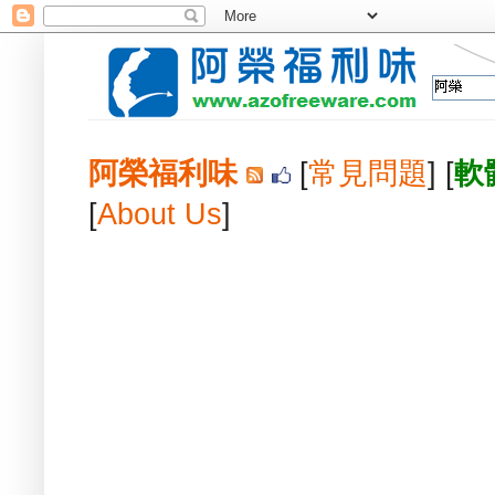
阿榮福利味
[
常見問題
] [
軟
[
About Us
]