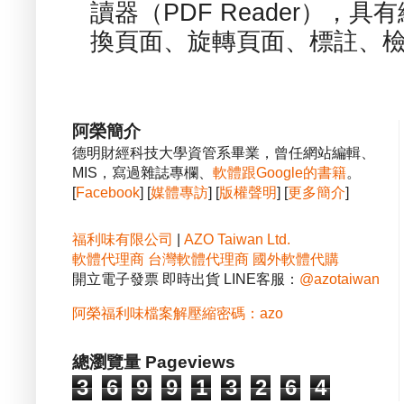
讀器（PDF Reader），
換頁面、旋轉頁面、標註、檢
阿榮簡介
德明財經科技大學資管系畢業，曾任網站編輯、
MIS，寫過雜誌專欄、
軟體跟Google的書籍
。
[
Facebook
] [
媒體專訪
] [
版權聲明
] [
更多簡介
]
福利味有限公司
|
AZO Taiwan Ltd.
軟體代理商
台灣軟體代理商
國外軟體代購
開立電子發票 即時出貨 LINE客服：
@azotaiwan
阿榮福利味檔案解壓縮密碼：azo
總瀏覽量 Pageviews
3
6
9
9
1
3
2
6
4