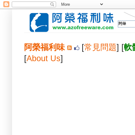
阿榮福利味
[
常見問題
] [
軟
[
About Us
]