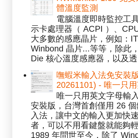
體溫度監測
電腦溫度即時監控工具 -
示卡處理器（ ACPI ）、
大多數的感應晶片，例如：ITE
Winbond 晶片...等等，
Die 核心溫度感應器，以及透.
嘸蝦米輸入法免安裝版 1.
20261101) - 
唯一只用英文字母輸入
安裝版，台灣首創僅用 26
入法，讓中文的輸入更加快
者，可以不用看鍵盤就能夠
1989 年問世至今，除了 Wind