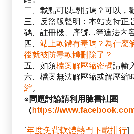
二、載點可以轉貼嗎？可以，
三、反盜版聲明：本站支持正
碼、註冊機、序號...等違法內
四、
站上軟體有毒嗎？為什麼
後就被防毒軟體刪除了？
五、如須
檔案解壓縮密碼
請輸
六、檔案無法解壓縮或解壓縮
縮
。
※問題討論請利用臉書社團
（
https://www.facebook.com
[
年度免費軟體熱門下載排行
]