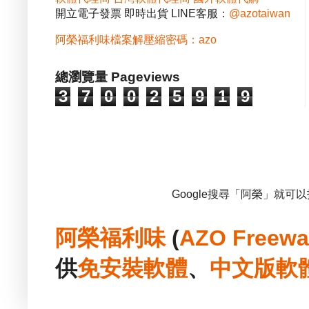
開立電子發票 即時出貨 LINE客服：
@azotaiwan
阿榮福利味檔案解壓縮密碼：azo
總瀏覽量 Pageviews
3
7
0
0
2
5
9
1
9
Google搜尋「阿榮」就可
阿榮福利味
(
AZO Freewa
供
免安裝
軟體
、
中文版
軟