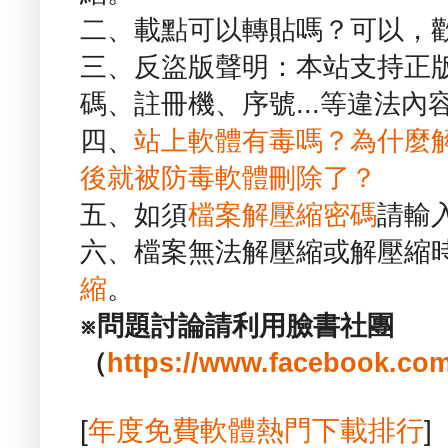
二、載點可以轉貼嗎？可以，
三、反盜版聲明：本站支持正
碼、註冊機、序號...等違法內
四、
站上軟體有毒嗎？為什麼
後就被防毒軟體刪除了？
五、如須
檔案解壓縮密碼
請輸
六、檔案無法解壓縮或解壓縮
縮
。
※問題討論請利用臉書社團
（
https://www.facebook.com
[
年度免費軟體熱門下載排行
]