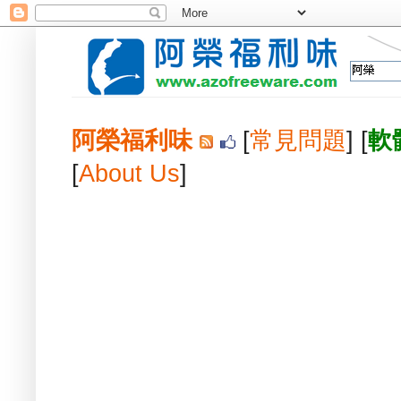
阿榮福利味
[
常見問題
] [
軟
[
About Us
]