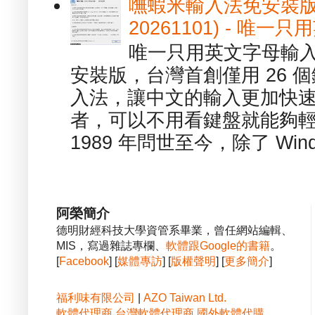
嘸蝦米輸入法免安裝版 1.
20261101) - 
唯一只用英文字母輸入
安裝版，台灣首創僅用 26
入法，讓中文的輸入更加快
者，可以不用看鍵盤就能夠
1989 年問世至今，除了 Wind
阿榮簡介
德明財經科技大學資管系畢業，曾任網站編輯、
MIS，寫過雜誌專欄、
軟體跟Google的書籍
。
[
Facebook
] [
媒體專訪
] [
版權聲明
] [
更多簡介
]
福利味有限公司
|
AZO Taiwan Ltd.
軟體代理商
台灣軟體代理商
國外軟體代購