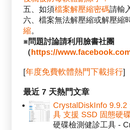
五、如須
檔案解壓縮密碼
請輸
六、檔案無法解壓縮或解壓縮
縮
。
※問題討論請利用臉書社團
（
https://www.facebook.com
[
年度免費軟體熱門下載排行
]
最近 7 天熱門文章
CrystalDiskInfo
具 支援 SSD 固態硬
硬碟檢測健診工具 - Cry