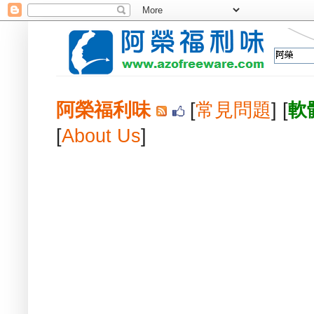
阿榮福利味
[
常見問題
] [
軟
[
About Us
]