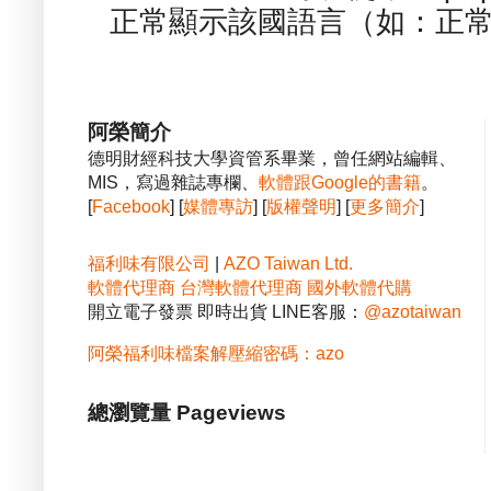
正常顯示該國語言（如：正常顯
阿榮簡介
德明財經科技大學資管系畢業，曾任網站編輯、
MIS，寫過雜誌專欄、
軟體跟Google的書籍
。
[
Facebook
] [
媒體專訪
] [
版權聲明
] [
更多簡介
]
福利味有限公司
|
AZO Taiwan Ltd.
軟體代理商
台灣軟體代理商
國外軟體代購
開立電子發票 即時出貨 LINE客服：
@azotaiwan
阿榮福利味檔案解壓縮密碼：azo
總瀏覽量 Pageviews