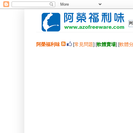
阿榮福利味
[
常見問題
] [
軟體賣場
] [
軟體