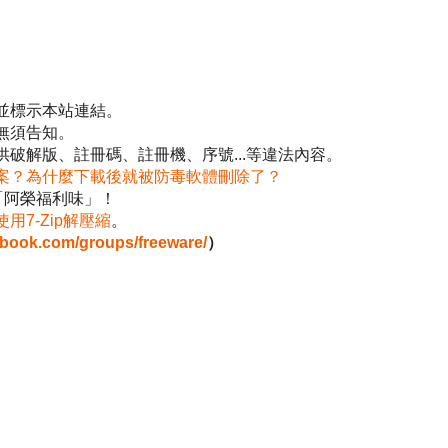
並標示本站連結。
無須告知。
破解版、註冊碼、註冊機、序號...等違法內容。
案？為什麼下載後就被防毒軟體刪除了？
「阿榮福利味」！
使用7-Zip解壓縮
。
ebook.com/groups/freeware/
）