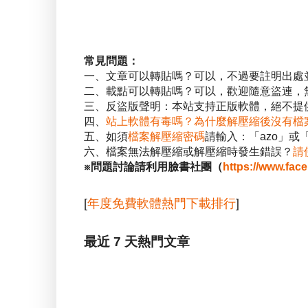
常見問題：
一、文章可以轉貼嗎？可以，不過要註明出處
二、載點可以轉貼嗎？可以，歡迎隨意盜連，
三、反盜版聲明：本站支持正版軟體，絕不提供
四、
站上軟體有毒嗎？為什麼解壓縮後沒有檔
五、如須
檔案解壓縮密碼
請輸入：「azo」或
六、檔案無法解壓縮或解壓縮時發生錯誤？
請
※問題討論請利用臉書社團（
https://www.fac
[
年度免費軟體熱門下載排行
]
最近 7 天熱門文章