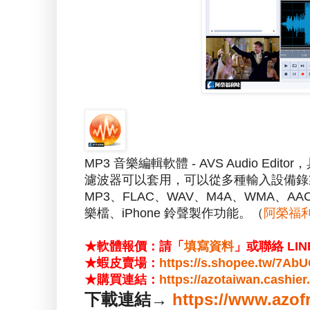
MP3 音樂編輯軟體 - AVS Audio 
濾波器可以套用，可以從多種輸入設備錄
MP3、FLAC、WAV、M4A、WMA、
樂檔、iPhone 鈴聲製作功能。（
阿榮福
★軟體報價：請「
填寫資料
」或聯絡 LIN
★蝦皮賣場：
https://s.shopee.tw/7A
★購買連結：
https://azotaiwan.cashie
下載連結→
https://www.azof