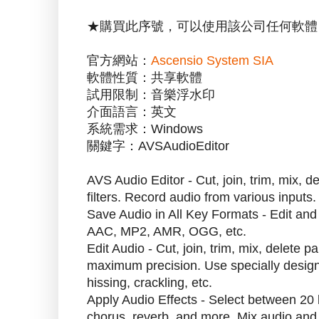
★購買此序號，可以使用該公司任何軟體
官方網站：
Ascensio System SIA
軟體性質：共享軟體
試用限制：音樂浮水印
介面語言：英文
系統需求：Windows
關鍵字：AVSAudioEditor
AVS Audio Editor - Cut, join, trim, mix, de
filters. Record audio from various inputs.
Save Audio in All Key Formats - Edit a
AAC, MP2, AMR, OGG, etc.
Edit Audio - Cut, join, trim, mix, delete p
maximum precision. Use specially designed
hissing, crackling, etc.
Apply Audio Effects - Select between 20 bui
chorus, reverb, and more. Mix audio and