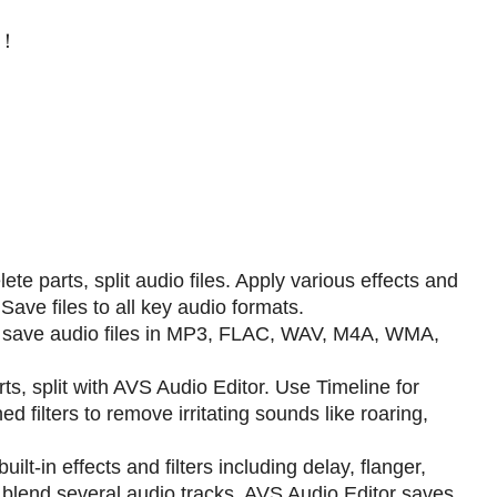
！
lete parts, split audio files. Apply various effects and
 Save files to all key audio formats.
nd save audio files in MP3, FLAC, WAV, M4A, WMA,
arts, split with AVS Audio Editor. Use Timeline for
 filters to remove irritating sounds like roaring,
lt-in effects and filters including delay, flanger,
 blend several audio tracks. AVS Audio Editor saves