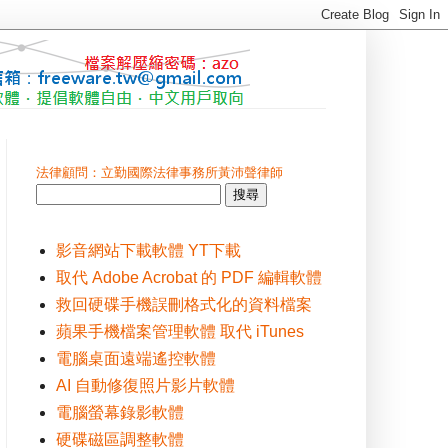
法律顧問：立勤國際法律事務所黃沛聲律師
影音網站下載軟體 YT下載
取代 Adobe Acrobat 的 PDF 編輯軟體
救回硬碟手機誤刪格式化的資料檔案
蘋果手機檔案管理軟體 取代 iTunes
電腦桌面遠端遙控軟體
AI 自動修復照片影片軟體
電腦螢幕錄影軟體
硬碟磁區調整軟體